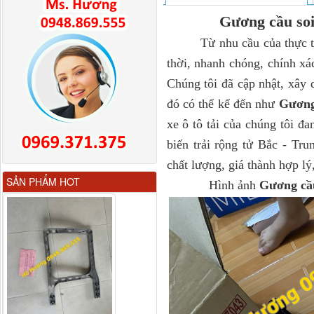
Gương cầu so
Từ nhu cầu của thực ti
thời, nhanh chóng, chính xá
Chúng tôi đã cập nhật, xây
đó có thể kể đến như
Gương
xe ô tô tải của chúng tôi 
biến trải rộng tử Bắc - Tr
chất lượng, giá thành hợp lý
Gương chiếu hậu FAW
SẢN PHẨM HOT
Hình ảnh
Gương cầu
JH6 có sấy...