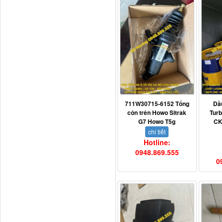
Dí cầu Chenglong dài
tổng 1m9...
711W30715-6152 Tổng
Dầ
côn trên Howo Sitrak
Tur
G7 Howo T5g
CK
chi tiết
Hotline:
0948.869.555
0
Phớt tháp ben HYVA
200-5