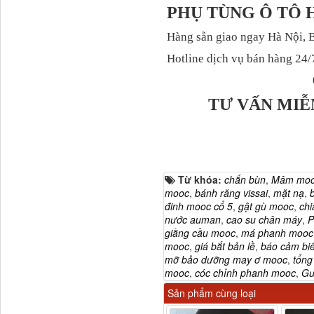
PHỤ TÙNG Ô TÔ
Hàng sẵn giao ngay Hà Nội, 
Tapbi cửa Thaco Auman
C300
Hotline dịch vụ bán hàng 24/
TƯ VẤN MIỄ
Từ khóa:
chắn bùn
,
Mâm mo
mooc
,
bánh răng vissai
,
mặt nạ
,
đinh mooc cổ 5
,
gật gù mooc
,
chi
nước auman
,
cao su chân máy
,
P
Đèn pha Dongfeng KL
giằng cầu mooc
,
má phanh mooc 
mooc
,
giá bắt bản lề
,
báo cảm biế
mỡ bảo dưỡng may ơ mooc
,
tổng
mooc
,
cóc chỉnh phanh mooc
,
Gư
Sản phẩm cùng loại