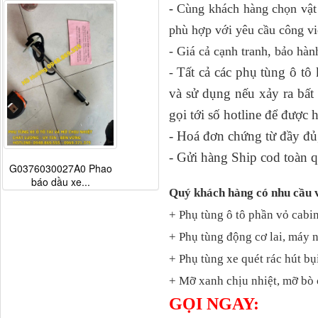
-
Cùng khách hàng chọn vật 
phù hợp với yêu cầu công vi
- Giá cả cạnh tranh, bảo hàn
Tất cả các phụ tùng ô t
-
và sử dụng nếu xảy ra bấ
gọi tới số hotline để được 
- Hoá đơn chứng từ đầy đủ,
- Gửi hàng Ship cod toàn q
G0376030027A0 Phao
báo dầu xe...
Quý khách hàng có nhu cầu 
+ Phụ tùng ô tô phần vỏ cabin
+ Phụ tùng động cơ lai, máy 
+ Phụ tùng xe quét rác hút bụ
+ Mỡ xanh chịu nhiệt, mỡ bò 
GỌI NGAY: