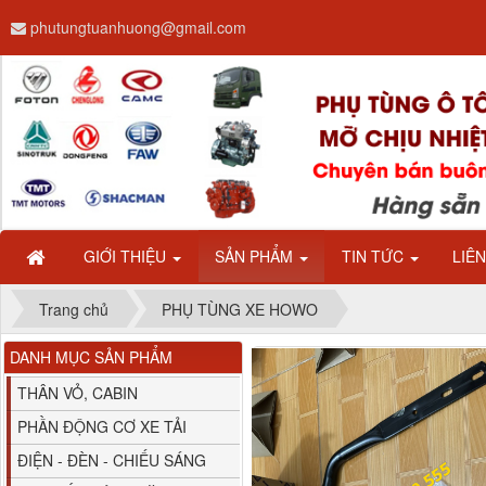
phutungtuanhuong@gmail.com
Dây ga CAMC H08 dài
2.68m
GIỚI THIỆU
SẢN PHẨM
TIN TỨC
LIÊ
Trang chủ
PHỤ TÙNG XE HOWO
DANH MỤC SẢN PHẨM
Bình nước phụ
Chenglong hải âu...
THÂN VỎ, CABIN
PHẦN ĐỘNG CƠ XE TẢI
ĐIỆN - ĐÈN - CHIẾU SÁNG