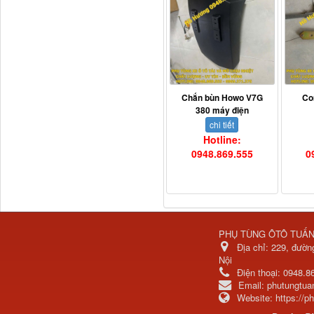
Chắn bùn Howo V7G
Co
380 máy điện
chi tiết
Hotline:
H4502A01120A0 Trục lật
0948.869.555
0
cabin...
PHỤ TÙNG ÔTÔ TUẤ
Địa chỉ:
229, đườn
Nội
Điện thoại:
0948.8
Email:
phutungtu
Website:
https://