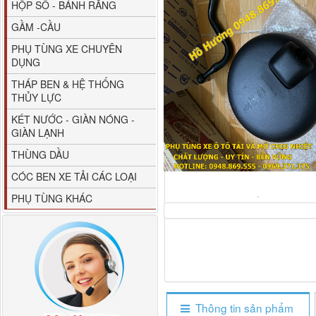
HỘP SỐ - BÁNH RĂNG
GẦM -CẦU
PHỤ TÙNG XE CHUYÊN
DỤNG
THÁP BEN & HỆ THỐNG
THỦY LỰC
80YHCB-60 Bơm xăng
KÉT NƯỚC - GIÀN NÓNG -
dầu 60m3/h...
GIÀN LẠNH
THÙNG DẦU
CÓC BEN XE TẢI CÁC LOẠI
PHỤ TÙNG KHÁC
M4610162101A0 Tapbi
Thông tin sản phẩm
cửa Thaco...