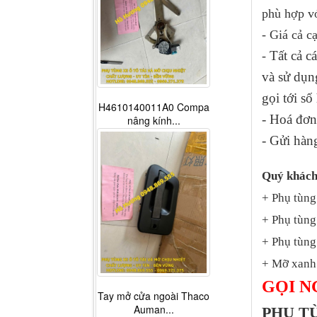
phù hợp vớ
- Giá cả c
Tất cả 
-
và sử dụ
gọi tới sô
H4610140011A0 Compa
- Hoá đơn
nâng kính...
- Gửi hàn
Quý khách
+ Phụ tùng
+ Phụ tùng
+ Phụ tùng 
+ Mỡ xanh 
GỌI N
Tay mở cửa ngoài Thaco
Auman...
PHỤ T