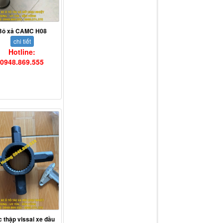
Bô xả CAMC H08
chi tiết
Hotline:
0948.869.555
c thập vissai xe đầu