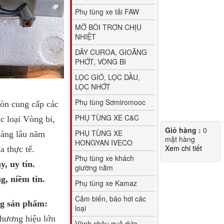
Phụ tùng xe tải FAW
MỠ BÔI TRƠN CHỊU
NHIỆT
DÂY CUROA, GIOĂNG
PHỚT, VÒNG BI
LỌC GIÓ, LỌC DẦU,
LỌC NHỚT
Phụ tùng Sơmiromooc
òn cung cấp các
PHỤ TÙNG XE C&C
c loại Vòng bi,
Giỏ hàng :
0
PHỤ TÙNG XE
hàng lâu năm
mặt hàng
HONGYAN IVECO
Xem chi tiết
a thực tế.
Phụ tùng xe khách
, uy tín.
giường nằm
, niềm tin.
Phụ tùng xe Kamaz
Cảm biến, báo hơi các
ng sản phẩm:
loại
thương hiệu lớn
Vành chậu quả dứa,