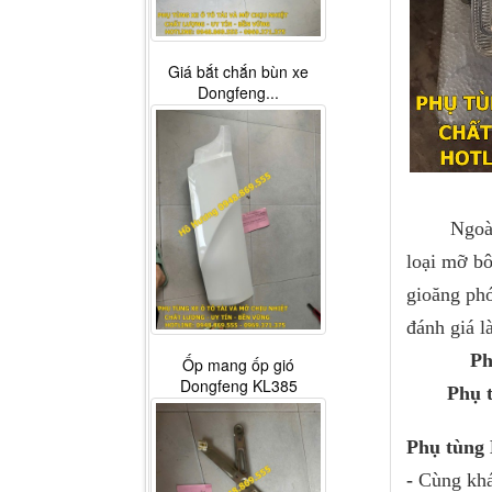
Giá bắt chắn bùn xe
Dongfeng...
Ngoài bán
loại mỡ bô
gioăng phớ
đánh giá l
Phụ
Ốp mang ốp gió
Dongfeng KL385
Phụ t
Phụ tùng 
-
Cùng khá