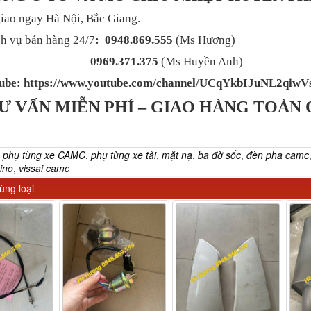
iao ngay Hà Nội, Bắc Giang.
h vụ bán hàng 24/7
: 0948.869.555
(Ms Hương)
0969.371.375
(Ms Huyền Anh)
ube: https://www.youtube.com/channel/UCqYkbIJuNL2qiw
Ư VẤN MIỄN PHÍ – GIAO HÀNG TOÀN
:
phụ tùng xe CAMC
,
phụ tùng xe tải
,
mặt nạ
,
ba đờ sốc
,
đèn pha camc
ino
,
vissai camc
ng loại