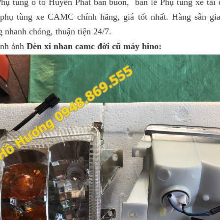
 ô tô Huyền Phát bán buôn, bán lẻ Phụ tùng xe tải
phụ tùng xe CAMC chính hãng, giá tốt nhất. Hàng sẵn gia
 nhanh chóng, thuận tiện 24/7.
 ảnh
Đèn xi nhan camc đời cũ máy hino: