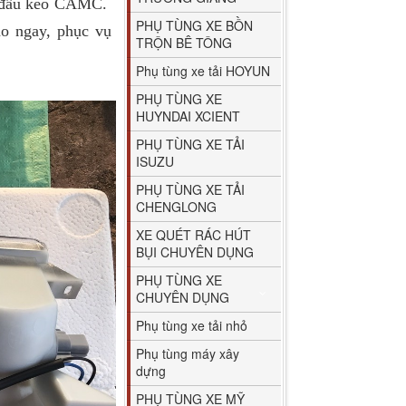
 đầu kéo CAMC.
PHỤ TÙNG XE BỒN
o ngay, phục vụ
TRỘN BÊ TÔNG
Phụ tùng xe tải HOYUN
PHỤ TÙNG XE
HUYNDAI XCIENT
PHỤ TÙNG XE TẢI
ISUZU
PHỤ TÙNG XE TẢI
CHENGLONG
XE QUÉT RÁC HÚT
BỤI CHUYÊN DỤNG
PHỤ TÙNG XE
CHUYÊN DỤNG
Phụ tùng xe tải nhỏ
Phụ tùng máy xây
dựng
PHỤ TÙNG XE MỸ