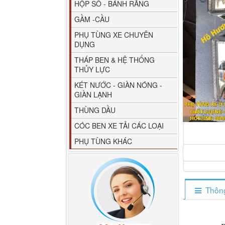
HỘP SỐ - BÁNH RĂNG
GẦM -CẦU
PHỤ TÙNG XE CHUYÊN
DỤNG
THÁP BEN & HỆ THỐNG
THỦY LỰC
80YHCB-60 Bơm xăng
KÉT NƯỚC - GIÀN NÓNG -
dầu 60m3/h...
GIÀN LẠNH
THÙNG DẦU
CÓC BEN XE TẢI CÁC LOẠI
PHỤ TÙNG KHÁC
Thông
M4610162101A0 Tapbi
cửa Thaco...