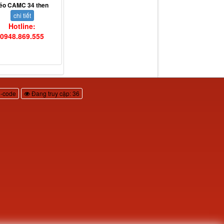
éo CAMC 34 then
chi tiết
Hotline:
0948.869.555
-code
Đang truy cập: 36