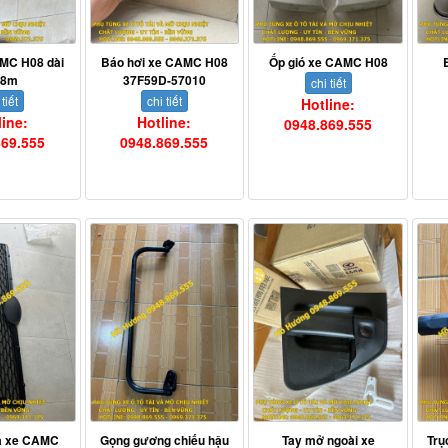
MC H08 dài
Báo hơi xe CAMC H08
Ốp gió xe CAMC H08
68m
37F59D-57010
chi tiết
 tiết
chi tiết
Hotline:
line:
Hotline:
0948.869.555
869.555
0948.869.555
nạ xe CAMC
Gọng gương chiếu hậu
Tay mở ngoài xe
Trụ