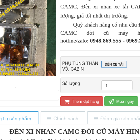
CAMC, Đèn xi nhan xe tải CA
lượng, giá tốt nhất thị trường.
Quý khách hàng có nhu cầu Đ
CAMC đời cũ máy hi
hotline/zalo:
0948.869.555 - 0969.
PHỤ TÙNG THÂN
ĐÈN XE TẢI
VỎ, CABIN
Số lượng
Thêm đặt hàng
Mua ngay
 tin sản phẩm
Chính sách
Đánh giá sản ph
ĐÈN XI NHAN CAMC ĐỜI CŨ MÁY HI