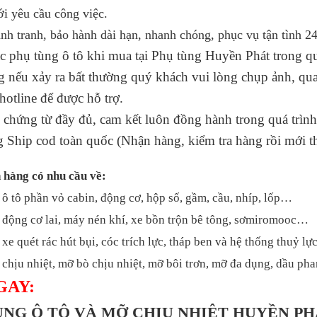
i yêu cầu công việc.
ạnh tranh, bảo hành dài hạn, nhanh chóng, phục vụ tận tình 24
các phụ tùng ô tô khi mua tại Phụ tùng Huyền Phát trong quá
ng nếu xảy ra bất thường quý khách vui lòng chụp ảnh, qua
́ hotline để được hỗ trợ.
 chứng từ đầy đủ, cam kết luôn đồng hành trong quá trình
g Ship cod toàn quốc (Nhận hàng, kiểm tra hàng rồi mới t
 hàng có nhu cầu về:
 ô tô phần vỏ cabin, động cơ, hộp số, gầm, cầu, nhíp, lốp…
 động cơ lai, máy nén khí, xe bồn trộn bê tông, sơmiromooc…
xe quét rác hút bụi, cóc trích lực, tháp ben và hệ thống thuỷ l
chịu nhiệt, mỡ bò chịu nhiệt, mỡ bôi trơn, mỡ đa dụng, dầu p
GAY:
ÙNG Ô TÔ VÀ MỠ CHIU NHIỆT HUYỀN P