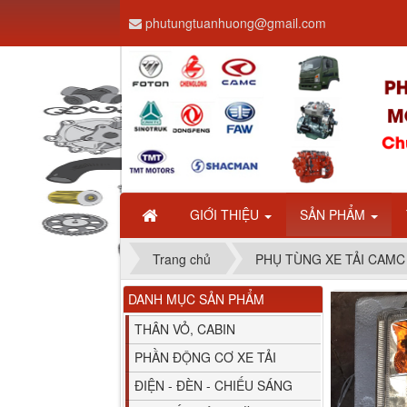
phutungtuanhuong@gmail.com
Dây ga CAMC H08 dài
2.68m
GIỚI THIỆU
SẢN PHẨM
Trang chủ
PHỤ TÙNG XE TẢI CAMC
DANH MỤC SẢN PHẨM
Bình nước phụ
Chenglong hải âu...
THÂN VỎ, CABIN
PHẦN ĐỘNG CƠ XE TẢI
ĐIỆN - ĐÈN - CHIẾU SÁNG