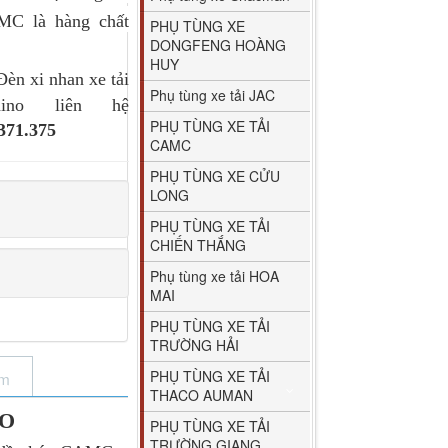
MC là hàng chất
PHỤ TÙNG XE
DONGFENG HOÀNG
HUY
èn xi nhan xe tải
Phụ tùng xe tải JAC
no liên hệ
PHỤ TÙNG XE TẢI
371.375
CAMC
PHỤ TÙNG XE CỬU
LONG
PHỤ TÙNG XE TẢI
CHIẾN THẮNG
Phụ tùng xe tải HOA
MAI
PHỤ TÙNG XE TẢI
TRƯỜNG HẢI
PHỤ TÙNG XE TẢI
ẩm
THACO AUMAN
NO
PHỤ TÙNG XE TẢI
TRƯỜNG GIANG