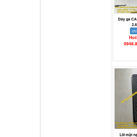
Tapbi cửa Thaco Auman
Dây ga CA
C300
2.
chi
Hot
0948.
Đèn pha Dongfeng KL
Lõi mặt 