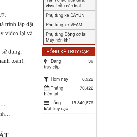
vissai cầu các loại
/7.
Phụ tùng xe DAYUN
 trình lắp đặt
Phụ tùng xe VEAM
y video lại và
Phụ tùng Động cơ lai
Máy nén khí
 sử dụng.
THỐNG KÊ TRUY CẬP
hanh toán).
Đang
36
truy cập
Hôm nay
6,922
Tháng
70,422
hiện tại
Tổng
15,340,876
ực…
lượt truy cập
hanh…
HÁT