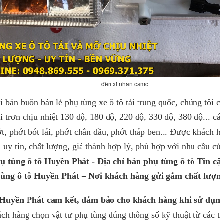
đèn xi nhan camc
 buôn bán lẻ phụ tùng xe ô tô tải trung quốc, chúng tôi c
i trơn chịu nhiệt 130 độ, 180 độ, 220 độ, 330 độ, 380 độ... cá
t, phớt bót lái, phớt chắn dầu, phớt tháp ben... Được khách 
à uy tín, chất lượng, giá thành hợp lý, phù hợp với nhu cầu củ
 tùng ô tô Huyền Phát - Địa chỉ bán phụ tùng ô tô Tin cậy
ùng ô tô Huyền Phát – Nơi khách hàng gửi gắm chất lượng
Huyền Phát cam kết, đảm bảo cho khách hàng khi sử dụ
ch hàng chọn vật tư phụ tùng đúng thông số kỹ thuật từ các 