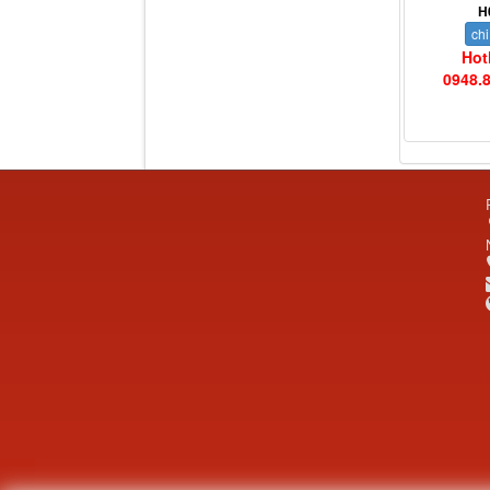
H
chi
Hot
0948.
Dí cầu Chenglong dài
tổng 1m9...
Phớt tháp ben HYVA
200-5