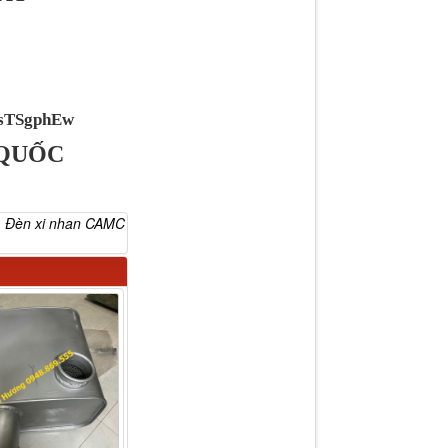
VsTSgphEw
 QUỐC
,
Đèn xi nhan CAMC