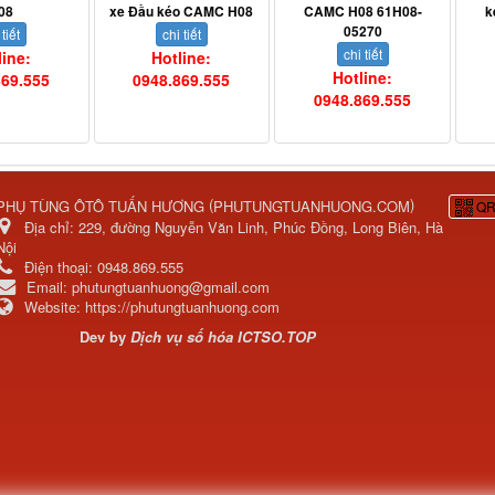
08
xe Đầu kéo CAMC H08
CAMC H08 61H08-
k
05270
 tiết
chi tiết
chi tiết
line:
Hotline:
Hotline:
869.555
0948.869.555
0948.869.555
(
)
PHỤ TÙNG ÔTÔ TUẤN HƯƠNG
PHUTUNGTUANHUONG.COM
QR
Địa chỉ:
229, đường Nguyễn Văn Linh, Phúc Đồng, Long Biên, Hà
Nội
Điện thoại:
0948.869.555
Email:
phutungtuanhuong@gmail.com
Website:
https://phutungtuanhuong.com
Dev by
Dịch vụ số hóa
ICTSO.TOP