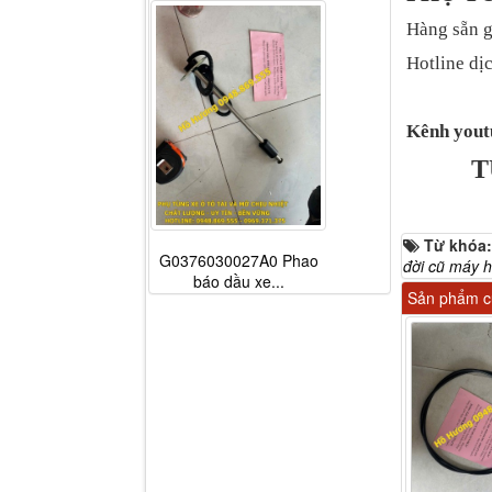
Hàng sẵn g
Hotline dịc
Kênh yout
T
Từ khóa
G0376030027A0 Phao
đời cũ máy h
báo dầu xe...
Sản phẩm cù