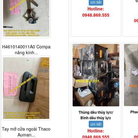
1
chi tiết
Hotline:
0948.869.555
0
H4610140011A0 Compa
nâng kính...
Phao
Thùng dầu thủy lực/
Bình dầu thủy lực
chi tiết
Tay mở cửa ngoài Thaco
Hotline:
Auman...
0
0948.869.555