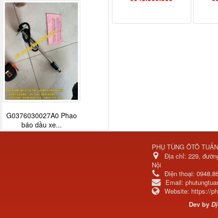
G0376030027A0 Phao
báo dầu xe...
PHỤ TÙNG ÔTÔ TUẤ
Địa chỉ:
229, đườn
Nội
Điện thoại:
0948.8
Email:
phutungtu
Website:
https://
Dev by
Dị