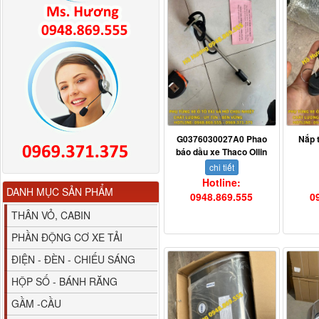
80YHCB-60 Bơm xăng
dầu 60m3/h...
G0376030027A0 Phao
Nắp 
báo dầu xe Thaco Ollin
chi tiết
Hotline:
DANH MỤC SẢN PHẨM
0948.869.555
0
THÂN VỎ, CABIN
PHẦN ĐỘNG CƠ XE TẢI
ĐIỆN - ĐÈN - CHIẾU SÁNG
HỘP SỐ - BÁNH RĂNG
GẦM -CẦU
M4610162101A0 Tapbi
cửa Thaco...