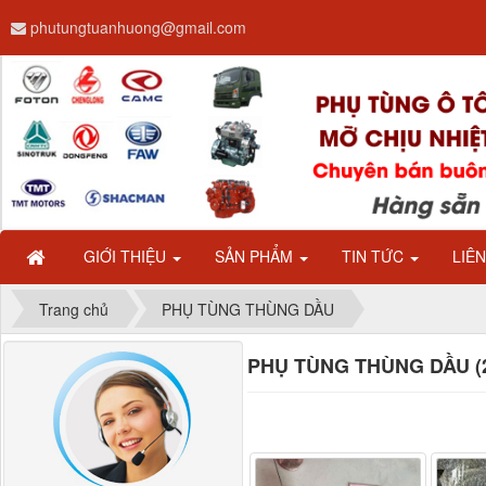
phutungtuanhuong@gmail.com
Dây ga CAMC H08 dài
2.68m
GIỚI THIỆU
SẢN PHẨM
TIN TỨC
LIÊ
Trang chủ
PHỤ TÙNG THÙNG DẦU
PHỤ TÙNG THÙNG DẦU (
Bình nước phụ
Chenglong hải âu...