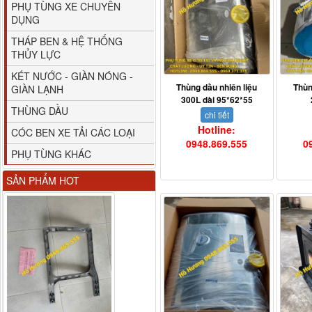
PHỤ TÙNG XE CHUYÊN
DỤNG
THÁP BEN & HỆ THỐNG
THỦY LỰC
KÉT NƯỚC - GIÀN NÓNG -
Thùng dầu nhiên liệu
Thùn
GIÀN LẠNH
300L dài 95*62*55
THÙNG DẦU
chi tiết
Hotline:
CÓC BEN XE TẢI CÁC LOẠI
0948.869.555
0
PHỤ TÙNG KHÁC
Gương chiếu hậu FAW
SẢN PHẨM HOT
JH6 có sấy...