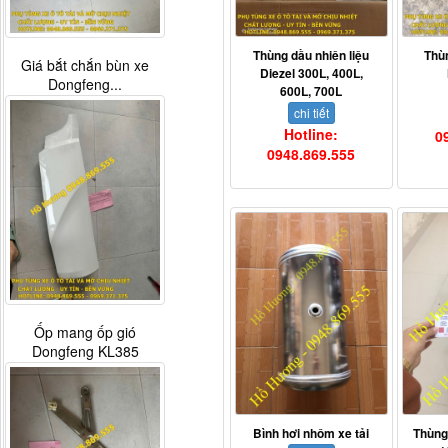
Thùng dầu nhiên liệu
Thù
Giá bắt chắn bùn xe
Diezel 300L, 400L,
Dongfeng...
600L, 700L
chi tiết
Hotline:
0
0948.869.555
Ốp mang ốp gió
Dongfeng KL385
Bình hơi nhôm xe tải
Thùng