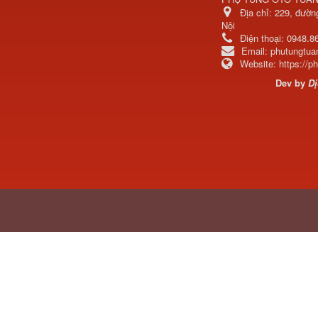
Địa chỉ:
229, đườn
Nội
Điện thoại:
0948.8
Email:
phutungtu
Website:
https://
Dev by
Dị