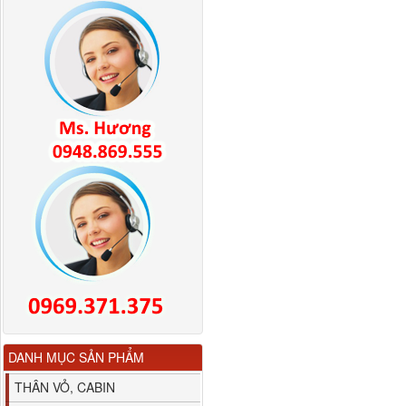
Bình nước phụ
Chenglong hải âu...
80YHCB-60 Bơm xăng
dầu 60m3/h...
DANH MỤC SẢN PHẨM
THÂN VỎ, CABIN