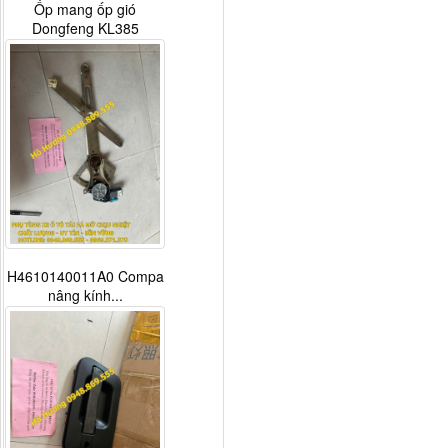
Ốp mang ốp gió
Dongfeng KL385
H4610140011A0 Compa
nâng kính...