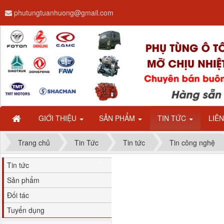
phutungtuanhuong@gmail.com
Dây ga CAMC H08 dài
2.68m
GIỚI THIỆU
SẢN PHẨM
TIN TỨC
LIÊ
Trang chủ
Tin Tức
Tin tức
Tin công nghệ
Tin tức
Sản phẩm
Đối tác
Tuyển dụng