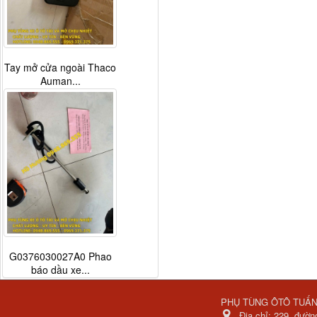
Tay mở cửa ngoài Thaco
Auman...
G0376030027A0 Phao
báo dầu xe...
PHỤ TÙNG ÔTÔ TUẤ
Địa chỉ:
229, đườn