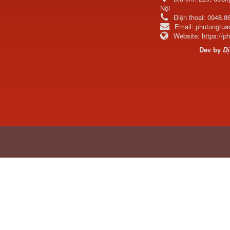
Nội
Điện thoại:
0948.8
Email:
phutungtu
Website:
https://
Dev by
Dị
Tapbi cửa Thaco Auman
C300
Đèn pha Dongfeng KL