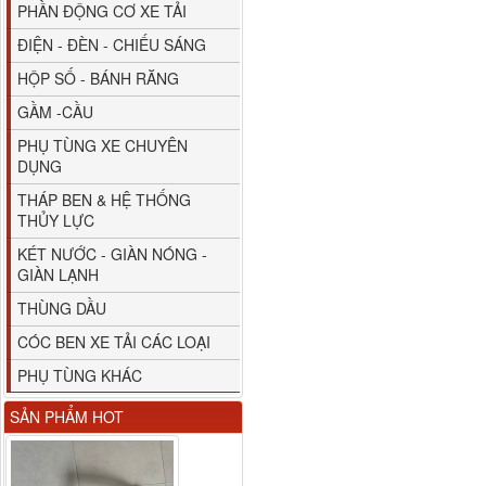
PHẦN ĐỘNG CƠ XE TẢI
ĐIỆN - ĐÈN - CHIẾU SÁNG
HỘP SỐ - BÁNH RĂNG
GẦM -CẦU
M4610162101A0 Tapbi
cửa Thaco...
PHỤ TÙNG XE CHUYÊN
DỤNG
THÁP BEN & HỆ THỐNG
THỦY LỰC
KÉT NƯỚC - GIÀN NÓNG -
GIÀN LẠNH
THÙNG DẦU
CÓC BEN XE TẢI CÁC LOẠI
PHỤ TÙNG KHÁC
Gương chiếu hậu FAW
SẢN PHẨM HOT
JH6 có sấy...