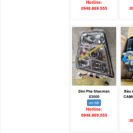
Hotline:
0948.869.555
0
H4502A01120A0 Trục lật
cabin...
Đèn Pha Shacman
Bầu 
X3000
CAMC
chi tiết
Hotline:
0948.869.555
0