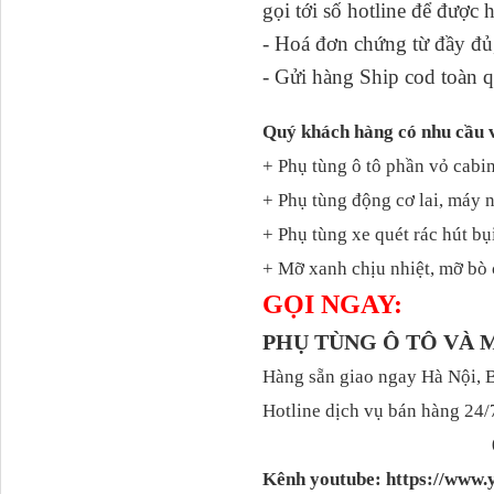
gọi tới số hotline để được 
- Hoá đơn chứng từ đầy đủ,
Tapbi cửa Thaco Auman
- Gửi hàng Ship cod toàn q
C300
Quý khách hàng có nhu cầu 
+ Phụ tùng ô tô phần vỏ cabin
+ Phụ tùng động cơ lai, máy 
+ Phụ tùng xe quét rác hút bụ
+ Mỡ xanh chịu nhiệt, mỡ bò 
GỌI NGAY:
PHỤ TÙNG Ô TÔ VÀ
Đèn pha Dongfeng KL
Hàng sẵn giao ngay Hà Nội, 
Hotline dịch vụ bán hàng 24/
Kênh youtube: https://ww