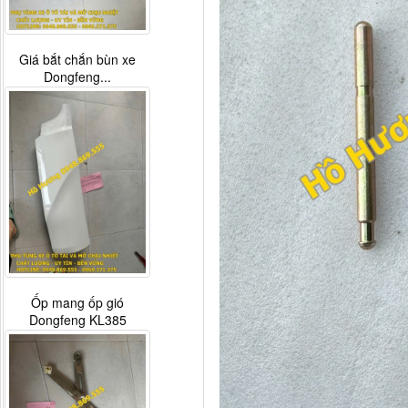
Giá bắt chắn bùn xe
Dongfeng...
Ốp mang ốp gió
Dongfeng KL385