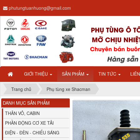
phutungtuanhuong@gmail.com
Dây ga CAMC H08 dài
2.68m
GIỚI THIỆU
SẢN PHẨM
TIN TỨC
LIÊ
Trang chủ
Phụ tùng xe Shacman
DANH MỤC SẢN PHẨM
Bình nước phụ
Chenglong hải âu...
THÂN VỎ, CABIN
PHẦN ĐỘNG CƠ XE TẢI
ĐIỆN - ĐÈN - CHIẾU SÁNG