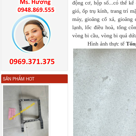
động cơ, hộp số...có thể k
gió, ốp trụ kính, trang trí m
máy, gioăng cổ xả, gioăng đ
lạnh, lốc điều hoà, tổng cô
vòng bi cầu, vòng bi quả dứa.
Hình ảnh thực tế
Tổn
Gương chiếu hậu FAW
SẢN PHẨM HOT
JH6 có sấy...