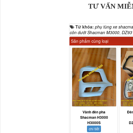
TƯ VẤN MIỄ
Từ khóa:
phụ tùng xe shacm
côn dưới Shacman M3000
,
DZ93
Dí cầu Chenglong dài
Sản phẩm cùng loại
tổng 1m9...
Vành đèn pha
Đè
Phớt tháp ben HYVA
Shacman H3000
200-5
H3000S
D
chi tiết