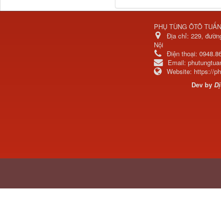
Ba đờ sốc Trường Giang
9 tấn 2...
PHỤ TÙNG ÔTÔ TUẤ
Địa chỉ:
229, đườn
Nội
Điện thoại:
0948.8
Email:
phutungtu
Website:
https://
Dev by
Dị
H0340030302A0 Bơm
trợ lực lái...