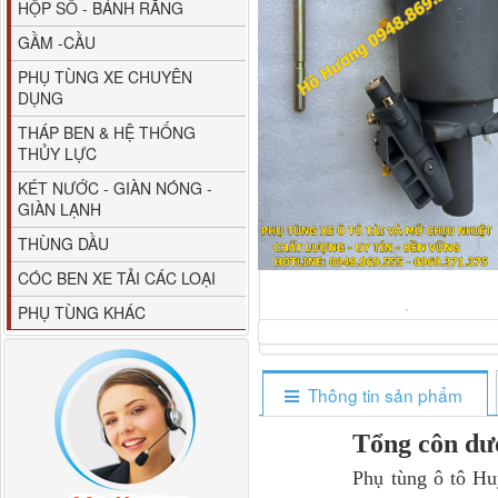
HỘP SỐ - BÁNH RĂNG
GẦM -CẦU
PHỤ TÙNG XE CHUYÊN
DỤNG
THÁP BEN & HỆ THỐNG
THỦY LỰC
80YHCB-60 Bơm xăng
KÉT NƯỚC - GIÀN NÓNG -
dầu 60m3/h...
GIÀN LẠNH
THÙNG DẦU
CÓC BEN XE TẢI CÁC LOẠI
PHỤ TÙNG KHÁC
Thông tin sản phẩm
Tổng côn d
M4610162101A0 Tapbi
Phụ tùng ô tô Huyền P
cửa Thaco...