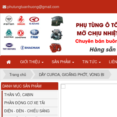
phutungtuanhuong@gmail.com
Dây ga CAMC H08 dài
2.68m
GIỚI THIỆU
SẢN PHẨM
TIN TỨC
LIÊ
Trang chủ
DÂY CUROA, GIOĂNG PHỚT, VÒNG BI
DANH MỤC SẢN PHẨM
Bình nước phụ
Chenglong hải âu...
THÂN VỎ, CABIN
PHẦN ĐỘNG CƠ XE TẢI
ĐIỆN - ĐÈN - CHIẾU SÁNG