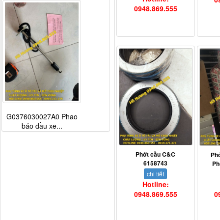
0948.869.555
G0376030027A0 Phao
báo dầu xe...
Phớt cầu C&C
Phớ
6158743
Ph
chi tiết
Hotline:
0948.869.555
0