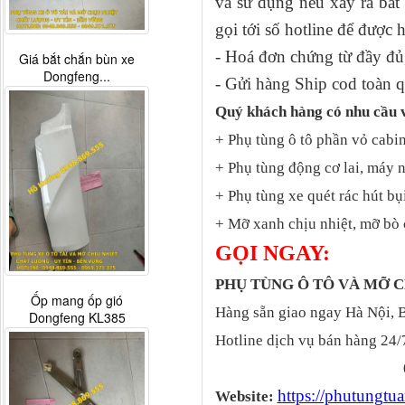
và sử dụng nếu xảy ra bấ
gọi tới số hotline để được 
- Hoá đơn chứng từ đầy đủ,
Giá bắt chắn bùn xe
Dongfeng...
- Gửi hàng Ship cod toàn q
Quý khách hàng có nhu cầu 
+ Phụ tùng ô tô phần vỏ cabin
+ Phụ tùng động cơ lai, máy 
+ Phụ tùng xe quét rác hút bụ
+ Mỡ xanh chịu nhiệt, mỡ bò 
GỌI NGAY:
PHỤ TÙNG Ô TÔ VÀ MỠ
Ốp mang ốp gió
Hàng sẵn giao ngay Hà Nội, 
Dongfeng KL385
Hotline dịch vụ bán hàng 24/
https://phutungt
Website: