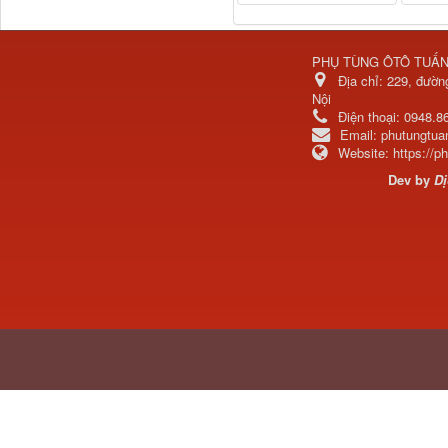
Tapbi cửa Thaco Auman
PHỤ TÙNG ÔTÔ TUẤ
C300
Địa chỉ:
229, đườn
Nội
Điện thoại:
0948.8
Email:
phutungtu
Website:
https://
Dev by
Dị
Đèn pha Dongfeng KL