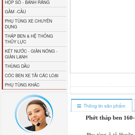
HỘP SỐ - BÁNH RĂNG
GẦM -CẦU
PHỤ TÙNG XE CHUYÊN
DỤNG
THÁP BEN & HỆ THỐNG
THỦY LỰC
80YHCB-60 Bơm xăng
KÉT NƯỚC - GIÀN NÓNG -
dầu 60m3/h...
GIÀN LẠNH
THÙNG DẦU
CÓC BEN XE TẢI CÁC LOẠI
PHỤ TÙNG KHÁC
Thông tin sản phẩm
Phớt tháp ben 160-
M4610162101A0 Tapbi
cửa Thaco...
Phụ tùng ô tô Huyền Phát