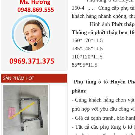
160-4 ,.... Cung cấp phụ tù
khách hàng nhanh chóng, thu
Hình ảnh
Phớt tháp
Thông số phớt tháp ben 16
160*170*11.5
135*145*11.5
110*120*11.5
85*95*11.5
Gương chiếu hậu FAW
SẢN PHẨM HOT
JH6 có sấy...
Phụ tùng ô tô Huyền Ph
phẩm:
-
Cùng khách hàng chọn vật 
phù hợp với yêu cầu công vi
- Giá cả cạnh tranh, bảo hàn
Tất cả các phụ tùng ô t
-