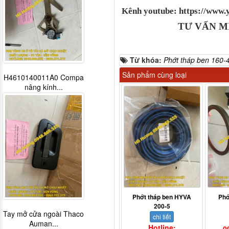
Kênh youtube: https://ww
TƯ VẤN M
Từ khóa:
Phớt tháp ben 160-
Sản phẩm cùng loại
H4610140011A0 Compa
nâng kính...
Phớt tháp ben HYVA
Phớ
200-5
Tay mở cửa ngoài Thaco
chi tiết
Auman...
Hotline:
0