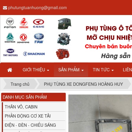
phutungtuanhuong@gmail.com
Dây ga CAMC H08 dài
2.68m
GIỚI THIỆU
SẢN PHẨM
TIN TỨC
LIÊ
Trang chủ
PHỤ TÙNG XE DONGFENG HOÀNG HUY
DANH MỤC SẢN PHẨM
Bình nước phụ
Chenglong hải âu...
THÂN VỎ, CABIN
PHẦN ĐỘNG CƠ XE TẢI
ĐIỆN - ĐÈN - CHIẾU SÁNG