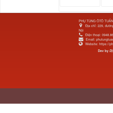
Thaco...
PHỤ TÙNG ÔTÔ TUẤ
Địa chỉ:
229, đườn
Nội
Điện thoại:
0948.8
Email:
phutungtu
Website:
https://
Dev by
Dị
Chắn bùn Thaco Auman
FV400