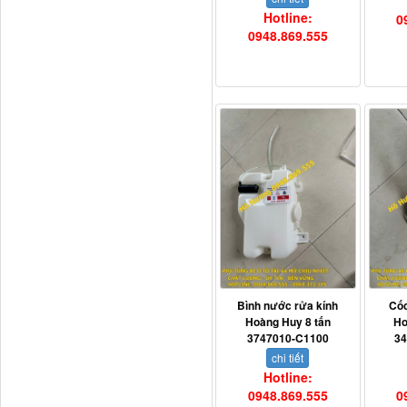
Hotline:
0
0948.869.555
3800010-T0141 Đồng hồ
taplo...
Bình nước rửa kính
Cốc
Hoàng Huy 8 tấn
Ho
3747010-C1100
3
chi tiết
Hotline:
0948.869.555
0
Vè cua lốp liền bậc