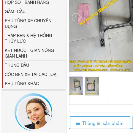
HỘP SỐ - BÁNH RĂNG
GẦM -CẦU
PHỤ TÙNG XE CHUYÊN
DỤNG
THÁP BEN & HỆ THỐNG
THỦY LỰC
80YHCB-60 Bơm xăng
KÉT NƯỚC - GIÀN NÓNG -
dầu 60m3/h...
GIÀN LẠNH
THÙNG DẦU
CÓC BEN XE TẢI CÁC LOẠI
PHỤ TÙNG KHÁC
Thông tin sản phẩm
M4610162101A0 Tapbi
cửa Thaco...