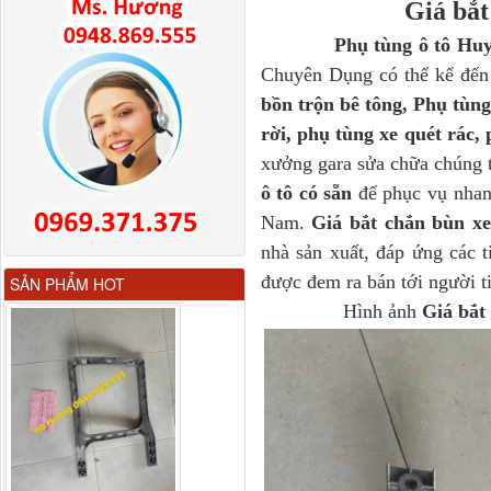
Giá bắ
Phụ tùng ô tô Hu
Chuyên Dụng có thể kể đ
bồn trộn bê tông, Phụ tùn
rời, phụ tùng xe quét rác, 
xưởng gara sửa chữa chúng 
ô tô có sẵn
để phục vụ nhan
Nam.
Giá bắt chắn bùn 
nhà sản xuất, đáp ứng các t
Gương chiếu hậu FAW
được đem ra bán tới người t
SẢN PHẨM HOT
JH6 có sấy...
Hình ảnh
Giá bắt