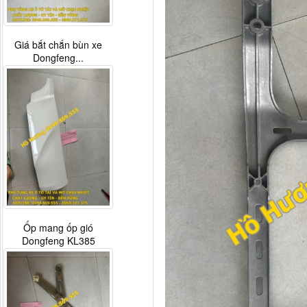
Giá bắt chắn bùn xe
Dongfeng...
Ốp mang ốp gió
Dongfeng KL385