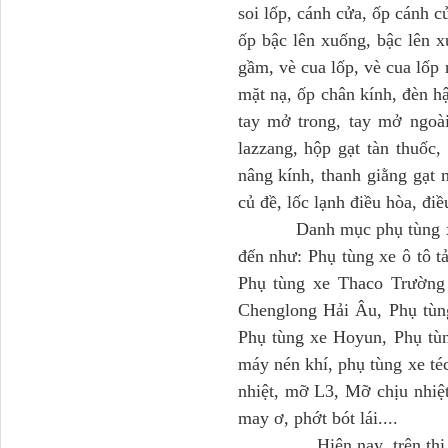
soi lốp, cánh cửa, ốp cánh c
ốp bậc lên xuống, bậc lên x
gầm, vè cua lốp, vè cua lốp 
mặt nạ, ốp chân kính, đèn hậ
tay mở trong, tay mở ngoài
Dí cầu Chenglong dài
tổng 1m9...
lazzang, hộp gạt tàn thuốc,
nâng kính, thanh giằng gạt 
củ đề, lốc lạnh điều hòa, điề
Danh mục phụ tùng xe ô tô
đến như: Phụ tùng xe ô tô 
Phụ tùng xe Thaco Trường
Chenglong Hải Âu, Phụ tùn
Phụ tùng xe Hoyun, Phụ tùn
máy nén khí, phụ tùng xe té
Phớt tháp ben HYVA
nhiệt, mỡ L3, Mỡ chịu nhiệt
200-5
may ơ, phớt bót lái....
Hiện nay, trên thị trườn