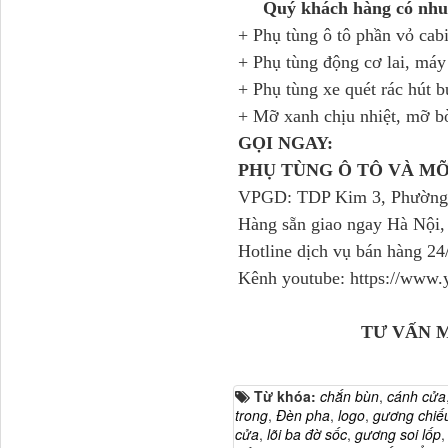
Quý khách hàng có nhu 
Ba đờ sốc Trường Giang
+ Phụ tùng ô tô phần vỏ cab
9 tấn 2...
+ Phụ tùng động cơ lai, má
+ Phụ tùng xe quét rác hút b
+ Mỡ xanh chịu nhiệt, mỡ b
GỌI NGAY:
PHỤ TÙNG Ô TÔ VÀ M
VPGD: TDP Kim 3, Phường 
Hàng sẵn giao ngay Hà Nội,
Hotline dịch vụ bán hàng 2
Kênh youtube: https://ww
H0340030302A0 Bơm
trợ lực lái...
TƯ VẤN 
Từ khóa:
chắn bùn
,
cánh cửa
trong
,
Đèn pha
,
logo
,
gương chiế
cửa
,
lõi ba đờ sốc
,
gương soi lốp