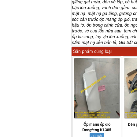
giằng gạt mưa
,
đèn vè lốp
,
cổ hút
bậc lên xuống
,
vành đèn gầm
,
co
mặt nạ
,
mặt nạ ga lăng
,
gương ch
sốc cản trước ốp mang ốp gió
,
tr
hậu to
,
ốp trong cánh cửa
,
ốp ng
trước
,
vè cua lốp nửa sau
,
tem c
711W30715-6152 Tổng
ốp lazzang
,
tay vịn lên xuống
,
cán
côn trên...
nắm mặt nạ liền bản lề
,
Giá bắt 
Sản phẩm cùng loại
Bô xả động cơ lai
Ốp mang ốp gió
Đèn 
Dongfeng KL385
chi tiết