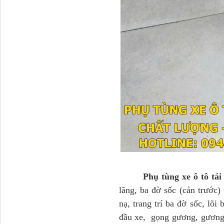
Tapbi cửa Thaco Auman
C300
Đèn pha Dongfeng KL
Phụ tùng xe ô tô tả
lăng, ba đờ sốc (cản trước)
nạ, trang trí ba đờ sốc, lõ
đầu xe, gọng gương, gương 