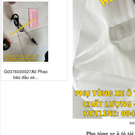
G0376030027A0 Phao
báo dầu xe...
M4
Phụ tùng xe ô tô tả