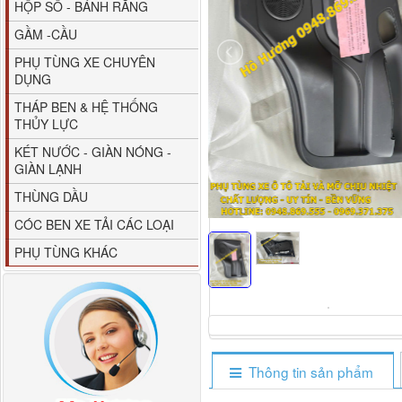
HỘP SỐ - BÁNH RĂNG
GẦM -CẦU
PHỤ TÙNG XE CHUYÊN
DỤNG
THÁP BEN & HỆ THỐNG
THỦY LỰC
80YHCB-60 Bơm xăng
KÉT NƯỚC - GIÀN NÓNG -
dầu 60m3/h...
GIÀN LẠNH
THÙNG DẦU
CÓC BEN XE TẢI CÁC LOẠI
PHỤ TÙNG KHÁC
Thông tin sản phẩm
M4610162101A0 Tapbi
cửa Thaco...