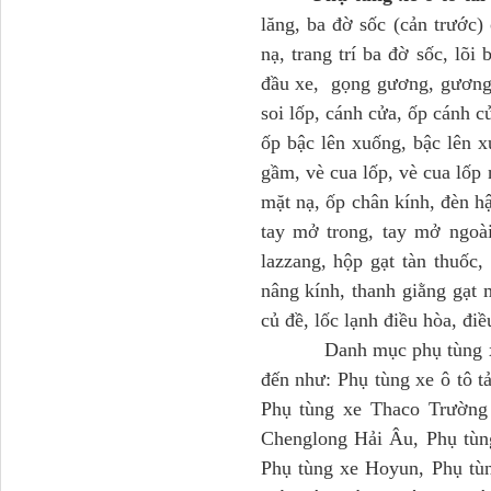
lăng, ba đờ sốc (cản trước)
nạ, trang trí ba đờ sốc, lõ
Tapbi cửa Thaco Auman
C300
đầu xe, gọng gương, gương 
soi lốp, cánh cửa, ốp cánh c
ốp bậc lên xuống, bậc lên x
gầm, vè cua lốp, vè cua lốp 
mặt nạ, ốp chân kính, đèn hậ
tay mở trong, tay mở ngoài
lazzang, hộp gạt tàn thuốc,
nâng kính, thanh giằng gạt 
củ đề, lốc lạnh điều hòa, điề
Danh mục phụ tùng xe ô tô
Đèn pha Dongfeng KL
đến như: Phụ tùng xe ô tô 
Phụ tùng xe Thaco Trường
Chenglong Hải Âu, Phụ tùn
Phụ tùng xe Hoyun, Phụ tùn