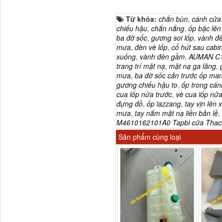
Ba đờ sốc Trường Giang
Từ khóa:
chắn bùn
,
cánh cửa
9 tấn 2...
chiếu hậu
,
chắn nắng
,
ốp bậc lên
ba đờ sốc
,
gương soi lốp
,
vành đ
mưa
,
đèn vè lốp
,
cổ hút sau cabi
xuống
,
vành đèn gầm
,
AUMAN C
trang trí mặt nạ
,
mặt nạ ga lăng
,
mưa
,
ba đờ sốc cản trước ốp man
gương chiếu hậu to
,
ốp trong cán
cua lốp nửa trước
,
vè cua lốp nử
đựng đồ
,
ốp lazzang
,
tay vịn lên
mưa
,
tay nắm mặt nạ liền bản lề
,
M4610162101A0 Tapbi cửa Tha
Sản phẩm cùng loại
H0340030302A0 Bơm
trợ lực lái...