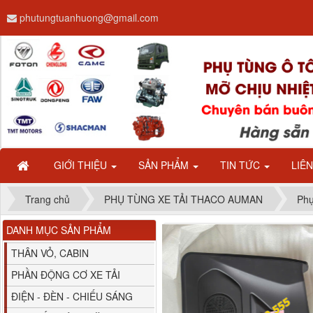
phutungtuanhuong@gmail.com
Dây ga CAMC H08 dài
2.68m
GIỚI THIỆU
SẢN PHẨM
TIN TỨC
LIÊ
Trang chủ
PHỤ TÙNG XE TẢI THACO AUMAN
Phụ
DANH MỤC SẢN PHẨM
Bình nước phụ
Chenglong hải âu...
THÂN VỎ, CABIN
PHẦN ĐỘNG CƠ XE TẢI
ĐIỆN - ĐÈN - CHIẾU SÁNG