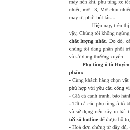
máy nén khí, phụ tùng xe té
nhiệt, mỡ L3, Mỡ chịu nhiệt
may ơ, phớt bót lái....
Hiện nay, trên thị trườn
vậy, Chúng tôi không ngừn
Dí cầu Chenglong dài
chất lượng nhất.
Do đó, các
tổng 1m9...
chúng tôi đang phân phối t
và sử dụng thường xuyên.
Phụ tùng ô tô Huyền 
phẩm:
- Cùng khách hàng chọn vật
phù hợp với yêu cầu công vi
- Giá cả cạnh tranh, bảo hàn
- Tất cả các phụ tùng ô tô 
và sử dụng nếu xảy ra bất
Phớt tháp ben HYVA
200-5
tới số hotline
để được hỗ tr
- Hoá đơn chứng từ đầy đủ, 