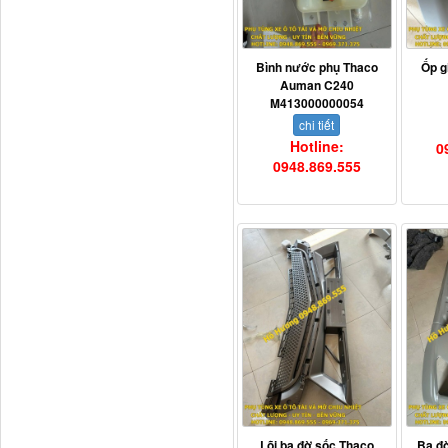
Bình nước phụ Thaco
Ốp g
Auman C240
M413000000054
711W30715-6152 Tổng
chi tiết
côn trên...
Hotline:
0
0948.869.555
Bô xả động cơ lai
Lõi ba đờ sốc Thaco
Ba đờ