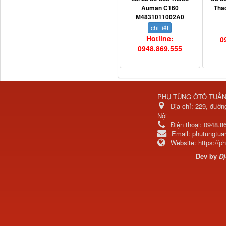
Auman C160
Tha
M4831011002A0
chi tiết
Hotline:
0
0948.869.555
3800010-T0141 Đồng hồ
PHỤ TÙNG ÔTÔ TUẤ
taplo...
Địa chỉ:
229, đườn
Nội
Điện thoại:
0948.8
Email:
phutungtu
Website:
https://
Dev by
Dị
Vè cua lốp liền bậc