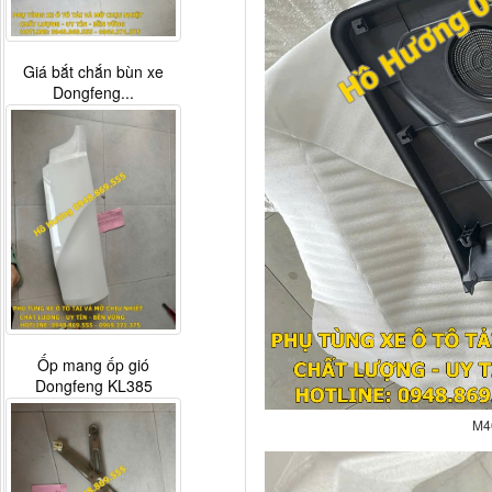
Giá bắt chắn bùn xe
Dongfeng...
Ốp mang ốp gió
Dongfeng KL385
M4