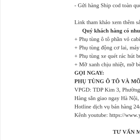
- Gửi hàng Ship cod toàn qu
Link tham khảo xem thêm s
Quý khách hàng có nhu 
+ Phụ tùng ô tô phần vỏ cab
+ Phụ tùng động cơ lai, má
+ Phụ tùng xe quét rác hút b
+ Mỡ xanh chịu nhiệt, mỡ b
H4502A01120A0 Trục lật
cabin...
GỌI NGAY:
PHỤ TÙNG Ô TÔ VÀ M
VPGD: TDP Kim 3, Phường 
Hàng sẵn giao ngay Hà Nội,
Hotline dịch vụ bán hàng 2
Kênh youtube: https://ww
TƯ VẤN 