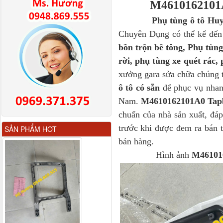
M4610162101A
Phụ tùng ô tô Hu
Chuyên Dụng có thể kể đ
bồn trộn bê tông, Phụ tùn
rời, phụ tùng xe quét rác, 
xưởng gara sửa chữa chúng 
ô tô có sẵn
để phục vụ nhan
Nam.
M4610162101A0 Tap
chuẩn của nhà sản xuất, đáp
Gương chiếu hậu FAW
trước khi được đem ra bán 
SẢN PHẨM HOT
JH6 có sấy...
bán hàng.
Hình ảnh
M46101