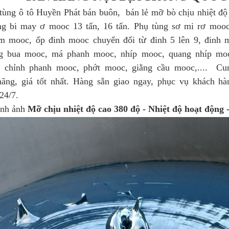
ô tô Huyền Phát bán buôn, bán lẻ mỡ bò chịu nhiệt độ 
g bi may ơ mooc 13 tấn, 16 tấn. Phụ tùng sơ mi rơ mooc
 mooc, ốp đinh mooc chuyển đổi từ đinh 5 lên 9, đinh 
g bua mooc, má phanh mooc, nhíp mooc, quang nhíp moo
 chỉnh phanh mooc, phớt mooc, giằng cầu mooc,.... Cu
hãng, giá tốt nhất. Hàng sẵn giao ngay, phục vụ khách h
24/7.
 ảnh
Mỡ chịu nhiệt độ cao 380 độ - Nhiệt độ hoạt động 