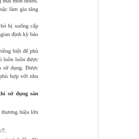
ị mài mòn nhiều.
oặc làm gia tăng
 bò bị xuống cấp
gian định kỳ bảo
iêng biệt để phù
ôi luôn luôn được
ch sử dụng. Được
 phù hợp với nhu
hi sử dụng sản
 thương hiệu lớn
/7.