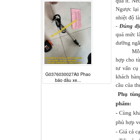
quá ít. Nế
Ngược lại
nhiệt độ l
-
Đúng đị
quá mức là
dưỡng ngắ
Mỗi loại 
hợp cho từ
tư vấn cụ
G0376030027A0 Phao
khách hàng
báo dầu xe...
cầu của th
Phụ tùn
phẩm:
-
Cùng khá
phù hợp vớ
- Giá cả c