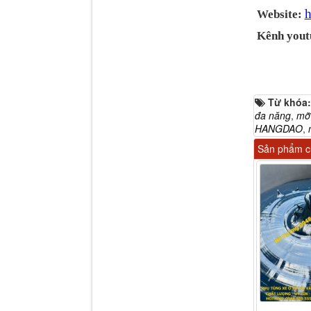
h
Website:
Kênh yout
Dí cầu Chenglong dài
tổng 1m9...
Từ khóa
đa năng
,
mỡ 
HANGDAO
,
Sản phẩm cù
Phớt tháp ben HYVA
200-5