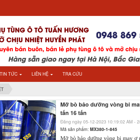
TIN TỨC
LIÊN HỆ
TRA CỨU
ỆT
Mỡ bò bảo dưỡng vòng bi ma
tấn 16 tấn
Đăng ngày 05-12-2023 10:19:02 AM - 
Mã sản phẩm:
MX380-1-845
Mỡ bò bảo dưỡng vòng bi may ơ 