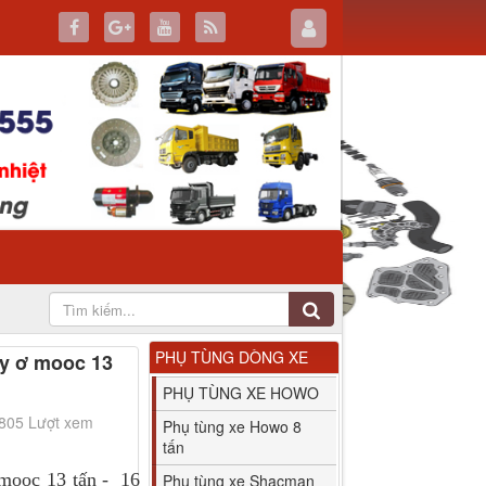
PHỤ TÙNG DÒNG XE
y ơ mooc 13
PHỤ TÙNG XE HOWO
2805 Lượt xem
Phụ tùng xe Howo 8
tấn
mooc 13 tấn - 16
Phụ tùng xe Shacman