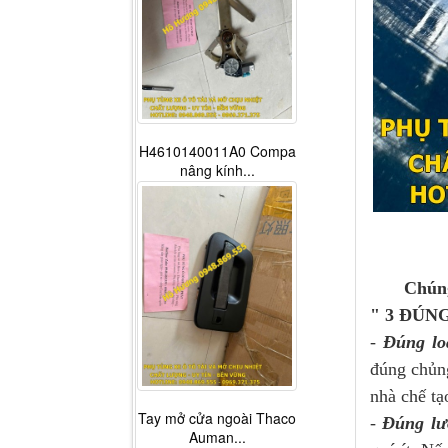
H4610140011A0 Compa
nâng kính...
Chúng tôi
" 3 ĐÚNG
-
Đúng lo
đúng chủng
nhà chế tạ
Tay mở cửa ngoài Thaco
-
Đúng lư
Auman...