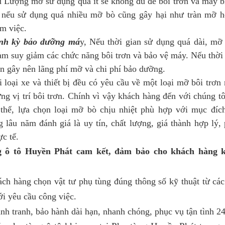
u Lượng mỡ sử dụng quá ít sẽ không đủ để bôi trơn và máy b
 nếu sử dụng quá nhiều mỡ bò cũng gây hại như tràn mỡ h
àm việc.
nh kỳ bảo dưỡng má
y, Nếu thời gian sử dụng quá dài, mỡ
m suy giảm các chức năng bôi trơn và bảo vệ máy. Nếu thời 
n gây nên lãng phí mỡ và chi phí bảo dưỡng.
xe và thiết bị đều có yêu cầu về một loại mỡ bôi trơn r
ng vị trí bôi trơn. Chính vì vậy khách hàng đến với chúng t
 thể, lựa chọn loại mỡ bò chịu nhiệt phù hợp với mục đí
 lâu năm đánh giá là uy tín, chất lượng, giá thành hợp lý,
ực tế.
g ô tô Huyền Phát cam kết, đảm bảo cho khách hàng k
ch hàng chọn vật tư phụ tùng đúng thông số kỹ thuật từ các
i yêu cầu công việc.
ạnh tranh, bảo hành dài hạn, nhanh chóng, phục vụ tận tình 24