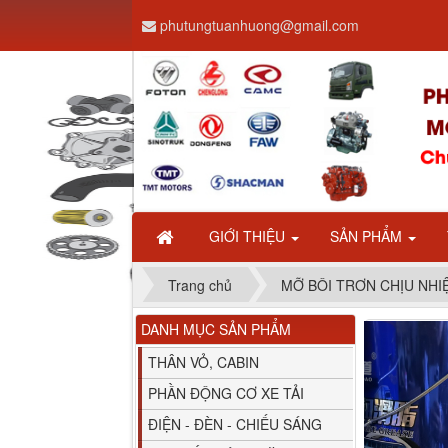
phutungtuanhuong@gmail.com
Dây ga CAMC H08 dài
2.68m
GIỚI THIỆU
SẢN PHẨM
Trang chủ
MỠ BÔI TRƠN CHỊU NHI
DANH MỤC SẢN PHẨM
Bình nước phụ
Chenglong hải âu...
THÂN VỎ, CABIN
PHẦN ĐỘNG CƠ XE TẢI
ĐIỆN - ĐÈN - CHIẾU SÁNG