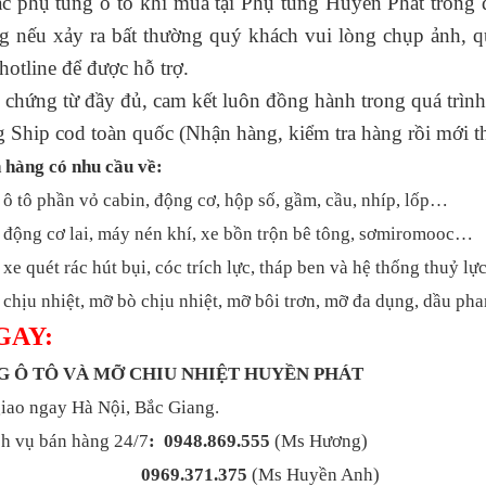
các phụ tùng ô tô khi mua tại Phụ tùng Huyền Phát trong qua
ng nếu xảy ra bất thường quý khách vui lòng chụp ảnh, q
́ hotline để được hỗ trợ.
 chứng từ đầy đủ, cam kết luôn đồng hành trong quá trình
g Ship cod toàn quốc (Nhận hàng, kiểm tra hàng rồi mới t
 hàng có nhu cầu về:
 ô tô phần vỏ cabin, động cơ, hộp số, gầm, cầu, nhíp, lốp…
 động cơ lai, máy nén khí, xe bồn trộn bê tông, sơmiromooc…
xe quét rác hút bụi, cóc trích lực, tháp ben và hệ thống thuỷ l
chịu nhiệt, mỡ bò chịu nhiệt, mỡ bôi trơn, mỡ đa dụng, dầu p
GAY:
NG Ô TÔ VÀ MỠ CHIU NHIỆT HUYỀN PHÁT
iao ngay Hà Nội, Bắc Giang.
h vụ bán hàng 24/7
: 0948.869.555
(Ms Hương)
0969.371.375
(Ms Huyền Anh)