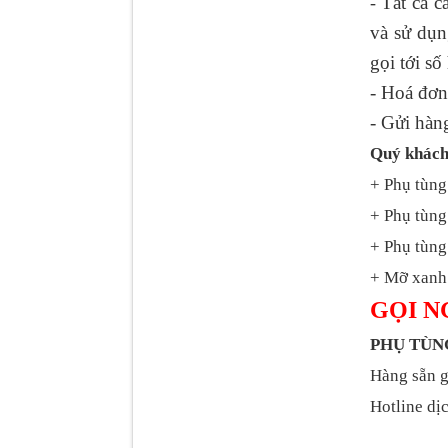
Tất cả 
-
và sử dụ
Tapbi cửa Thaco Auman
gọi tới sô
C300
- Hoá đơn
- Gửi hàn
Quý khách
+ Phụ tùng
+ Phụ tùng
+ Phụ tùng 
+ Mỡ xanh 
GỌI N
Đèn pha Dongfeng KL
PHỤ TÙ
Hàng sẵn g
Hotline dịc