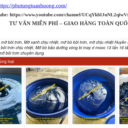
ttps://phutungtuanhuong.com/
ube: https://www.youtube.com/channel/UCqYkbIJuNL2qiw
TƯ VẤN MIỄN PHÍ – GIAO HÀNG TOÀN QU
:
mỡ bôi trơn
,
Mỡ xanh chịu nhiệt
,
mỡ bò bôi trơn
,
mỡ chịu nhiệt Huyền 
bôi trơn chịu nhiệt
,
Mỡ bò bảo dưỡng vòng bi may ơ mooc 13 tấn 16 t
mỡ bôi trơn chuyên dụng
ng loại