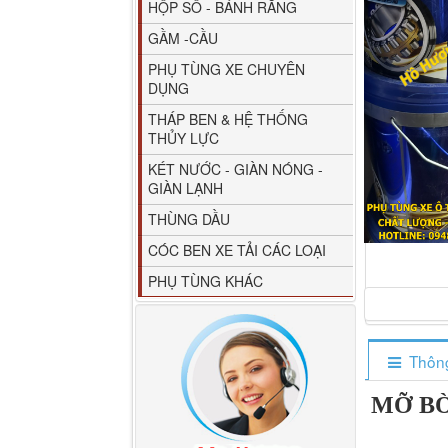
HỘP SỐ - BÁNH RĂNG
GẦM -CẦU
PHỤ TÙNG XE CHUYÊN
DỤNG
THÁP BEN & HỆ THỐNG
THỦY LỰC
80YHCB-60 Bơm xăng
KÉT NƯỚC - GIÀN NÓNG -
dầu 60m3/h...
GIÀN LẠNH
THÙNG DẦU
CÓC BEN XE TẢI CÁC LOẠI
PHỤ TÙNG KHÁC
Thông
MỠ BÒ
M4610162101A0 Tapbi
cửa Thaco...