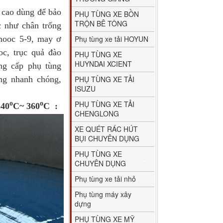
cao dùng để bảo
PHỤ TÙNG XE BỒN
TRỘN BÊ TÔNG
 như chân trống
mooc 5-9, may ơ
Phụ tùng xe tải HOYUN
c, trục quả đào
PHỤ TÙNG XE
HUYNDAI XCIENT
ng cấp phụ tùng
àng nhanh chóng,
PHỤ TÙNG XE TẢI
ISUZU
PHỤ TÙNG XE TẢI
o
o
-40
C~ 360
C :
CHENGLONG
XE QUÉT RÁC HÚT
BỤI CHUYÊN DỤNG
PHỤ TÙNG XE
CHUYÊN DỤNG
Phụ tùng xe tải nhỏ
Phụ tùng máy xây
dựng
PHỤ TÙNG XE MỸ