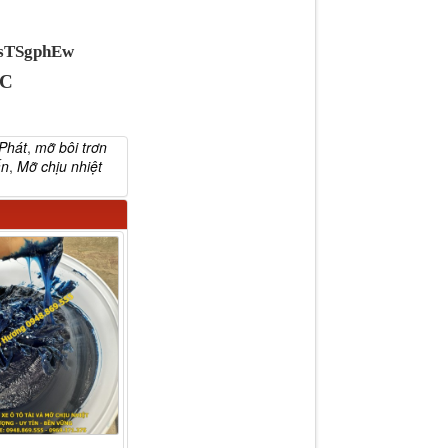
VsTSgphEw
ỐC
Phát
,
mỡ bôi trơn
ấn
,
Mỡ chịu nhiệt