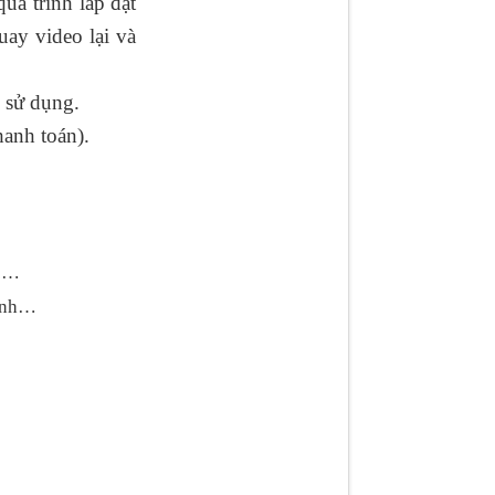
́ trình lắp đặt
uay video lại và
 sử dụng.
hanh toán).
ực…
hanh…