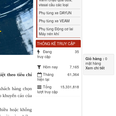
vissai cầu các loại
Phụ tùng xe DAYUN
Phụ tùng xe VEAM
Phụ tùng Động cơ lai
Máy nén khí
THỐNG KÊ TRUY CẬP
Đang
35
truy cập
Giỏ hàng :
0
mặt hàng
Hôm nay
7,165
Xem chi tiết
Tháng
61,364
t theo tiêu chí
hiện tại
Tổng
15,331,818
 khách hàng chọn
lượt truy cập
o khuyến cáo của
hiều hoặc không