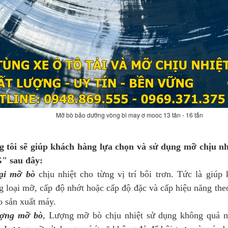
Mỡ bò bảo dưỡng vòng bi may ơ mooc 13 tân - 16 tấn
 sẽ giúp khách hàng lựa chọn và sử dụng mỡ chịu nhiệ
" sau đây:
ại mỡ
bò
chịu nhiệt cho từng vị trí bôi trơn. Tức là giúp
 loại mỡ, cấp độ nhớt hoặc cấp độ đặc và cấp hiệu năng the
o sản xuất máy.
ợng mỡ bò
, Lượng mỡ bò chịu nhiệt sử dụng không quá n