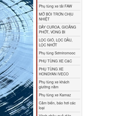
Phụ tùng xe tải FAW
MỠ BÔI TRƠN CHỊU
NHIỆT
DÂY CUROA, GIOĂNG
PHỚT, VÒNG BI
LỌC GIÓ, LỌC DẦU,
LỌC NHỚT
Phụ tùng Sơmiromooc
PHỤ TÙNG XE C&C
PHỤ TÙNG XE
HONGYAN IVECO
Phụ tùng xe khách
giường nằm
Phụ tùng xe Kamaz
Cảm biến, báo hơi các
loại
Vành chậu quả dứa,