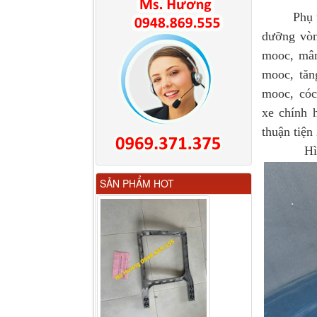
Phụ tùng 
dưỡng vòn
mooc, mâm
mooc, tăn
mooc, cóc
xe chính 
thuận tiện 
Hình
Gương chiếu hậu FAW
SẢN PHẨM HOT
JH6 có sấy...