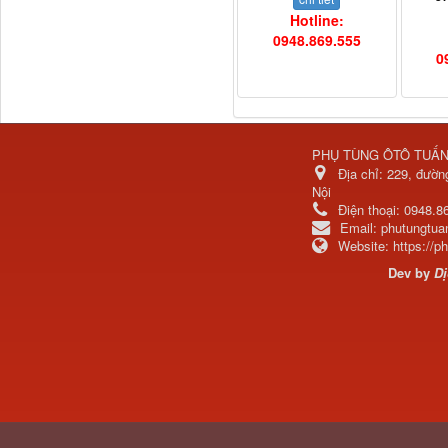
Hotline:
0948.869.555
0
Bơm nước động cơ lai
ZH4102
PHỤ TÙNG ÔTÔ TUẤ
Địa chỉ:
229, đườn
Nội
Điện thoại:
0948.8
Email:
phutungtu
Website:
https://
Dev by
Dị
Bầu lọc gió (bầu bô e)
động cơ...