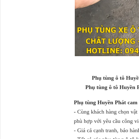
Ba đờ sốc Trường Giang
9 tấn 2...
Phụ tùng ô tô Huyền
Phụ tùng ô tô Huyền P
H0340030302A0 Bơm
trợ lực lái...
Phụ tùng Huyền Phát cam 
-
Cùng khách hàng chọn vật t
phù hợp với yêu cầu công vi
- Giá cả cạnh tranh, bảo hàn