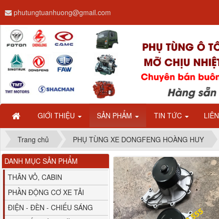
phutungtuanhuong@gmail.com
Dây ga CAMC H08 dài
2.68m
GIỚI THIỆU
SẢN PHẨM
TIN TỨC
LIÊ
Trang chủ
PHỤ TÙNG XE DONGFENG HOÀNG HUY
DANH MỤC SẢN PHẨM
Bình nước phụ
Chenglong hải âu...
THÂN VỎ, CABIN
PHẦN ĐỘNG CƠ XE TẢI
ĐIỆN - ĐÈN - CHIẾU SÁNG