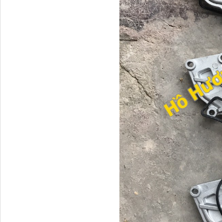
Tapbi cửa Thaco Auman
C300
Đèn pha Dongfeng KL