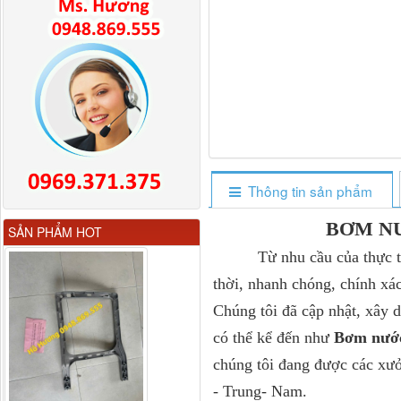
Thông tin sản phẩm
Gương chiếu hậu FAW
BƠM NƯỚ
SẢN PHẨM HOT
JH6 có sấy...
Từ nhu cầu của thực tiễn 
thời, nhanh chóng, chính xác
Chúng tôi đã cập nhật, xây 
có thể kể đến như
Bơm nước
chúng tôi đang được các xưở
- Trung- Nam.