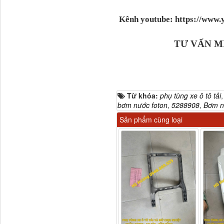
Kênh youtube: https://ww
TƯ VẤN M
3800010-T0141 Đồng hồ
Từ khóa:
phụ tùng xe ô tô tải
taplo...
bơm nước foton
,
5288908
,
Bơm n
Sản phẩm cùng loại
Vè cua lốp liền bậc