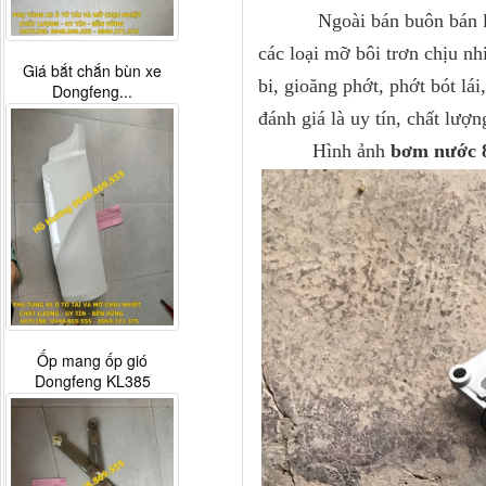
Ngoài bán buôn bán lẻ phụ
các loại mỡ bôi trơn chịu nh
Giá bắt chắn bùn xe
bi, gioăng phớt, phớt bót lá
Dongfeng...
đánh giá là uy tín, chất lượ
Hình ảnh
bơm nước 8 
Ốp mang ốp gió
Dongfeng KL385