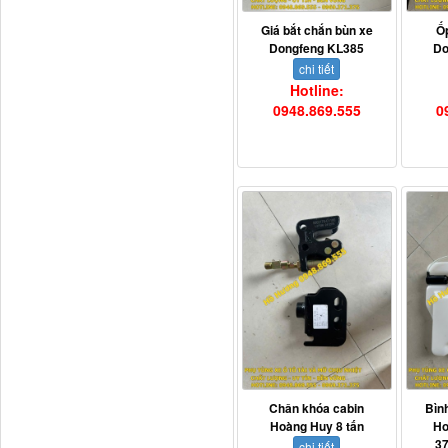
Thaco...
Giá bắt chắn bùn xe
Ố
Dongfeng KL385
Do
chi tiết
Hotline:
0948.869.555
0
Chắn bùn Thaco Auman
FV400
Chân khóa cabin
Bìn
Hoàng Huy 8 tấn
Ho
3
chi tiết