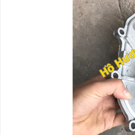
H4502A01120A0 Trục lật
cabin...