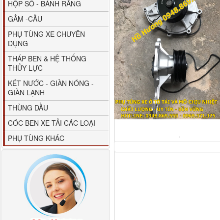
HỘP SỐ - BÁNH RĂNG
GẦM -CẦU
PHỤ TÙNG XE CHUYÊN
DỤNG
THÁP BEN & HỆ THỐNG
THỦY LỰC
80YHCB-60 Bơm xăng
KÉT NƯỚC - GIÀN NÓNG -
dầu 60m3/h...
GIÀN LẠNH
THÙNG DẦU
CÓC BEN XE TẢI CÁC LOẠI
PHỤ TÙNG KHÁC
M4610162101A0 Tapbi
cửa Thaco...