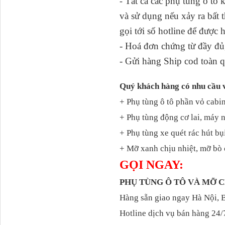
Tất cả các phụ tùng ô tô
-
và sử dụng nếu xảy ra bấ
gọi tới số hotline để được 
- Hoá đơn chứng từ đầy đủ,
711W30715-6152 Tổng
- Gửi hàng Ship cod toàn q
côn trên...
Quý khách hàng có nhu cầu 
+ Phụ tùng ô tô phần vỏ cabin
+ Phụ tùng động cơ lai, máy 
+ Phụ tùng xe quét rác hút bụ
+ Mỡ xanh chịu nhiệt, mỡ bò 
GỌI NGAY:
PHỤ TÙNG Ô TÔ VÀ MỠ
Bô xả động cơ lai
Hàng sẵn giao ngay Hà Nội, 
Hotline dịch vụ bán hàng 24