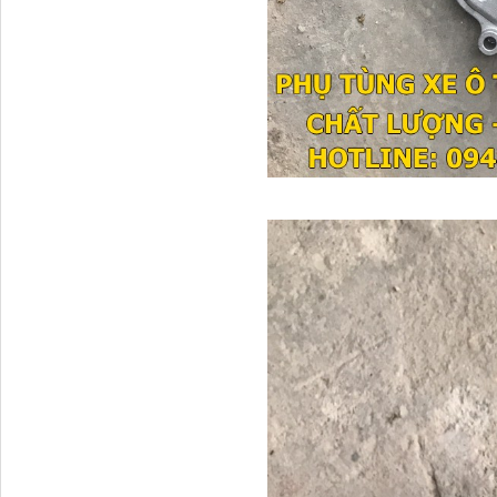
Dí cầu Chenglong dài
tổng 1m9...
Phớt tháp ben HYVA
200-5