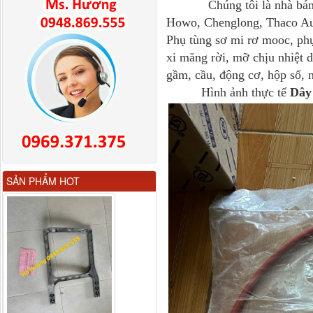
Chúng tôi là nhà bán buôn
Howo, Chenglong, Thaco A
Phụ tùng sơ mi rơ mooc, phụ
xi măng rời, mỡ chịu nhiệt 
gầm, cầu, động cơ, hộp số, n
Hình ảnh thực tế
Dây 
Gương chiếu hậu FAW
SẢN PHẨM HOT
JH6 có sấy...