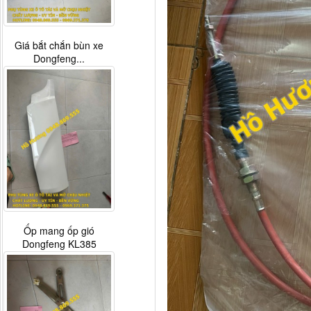
Giá bắt chắn bùn xe
Dongfeng...
Ốp mang ốp gió
Dongfeng KL385