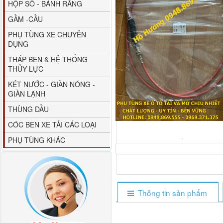
HỘP SỐ - BÁNH RĂNG
GẦM -CẦU
PHỤ TÙNG XE CHUYÊN
DỤNG
THÁP BEN & HỆ THỐNG
THỦY LỰC
80YHCB-60 Bơm xăng
KÉT NƯỚC - GIÀN NÓNG -
dầu 60m3/h...
GIÀN LẠNH
THÙNG DẦU
CÓC BEN XE TẢI CÁC LOẠI
PHỤ TÙNG KHÁC
Thông tin sản phẩm
M4610162101A0 Tapbi
cửa Thaco...