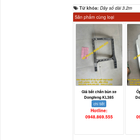
Từ khóa:
Dây số dài 3.2m
Sản phẩm cùng loại
Tapbi cửa Thaco Auman
C300
Giá bắt chắn bùn xe
Ố
Dongfeng KL385
Do
Đèn pha Dongfeng KL
chi tiết
Hotline:
0948.869.555
0