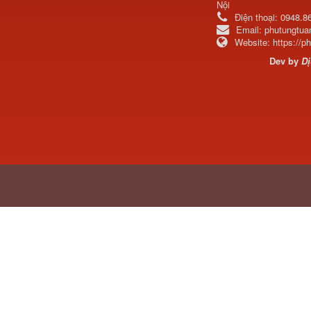
Nội
Điện thoại:
0948.8
Email:
phutungtu
Website:
https://
Dev by
Dị
H4502A01120A0 Trục lật
cabin...