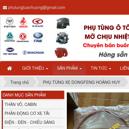
phutungtuanhuong@gmail.com
Dây ga CAMC H08 dài
2.68m
GIỚI THIỆU
SẢN PHẨM
TIN TỨC
LIÊ
Trang chủ
PHỤ TÙNG XE DONGFENG HOÀNG HUY
DANH MỤC SẢN PHẨM
Bình nước phụ
Chenglong hải âu...
THÂN VỎ, CABIN
PHẦN ĐỘNG CƠ XE TẢI
ĐIỆN - ĐÈN - CHIẾU SÁNG