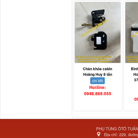
Dí cầu Chenglong dài
tổng 1m9...
Chân khóa cabin
Bìn
Hoàng Huy 8 tấn
Ho
3
chi tiết
Hotline:
0948.869.555
0
Phớt tháp ben HYVA
200-5
PHỤ TÙNG ÔTÔ TUẤ
Địa chỉ:
229, đườn