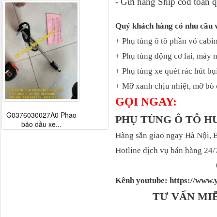
- Gửi hàng Ship cod toàn q
Quý khách hàng có nhu cầu 
+ Phụ tùng ô tô phần vỏ cabin
+ Phụ tùng động cơ lai, máy 
+ Phụ tùng xe quét rác hút bụ
+ Mỡ xanh chịu nhiệt, mỡ bò 
GỌI NGAY:
G0376030027A0 Phao
PHỤ TÙNG Ô TÔ H
báo dầu xe...
Hàng sẵn giao ngay Hà Nội, 
Hotline dịch vụ bán hàng 24/
Kênh youtube: https://ww
TƯ VẤN MI