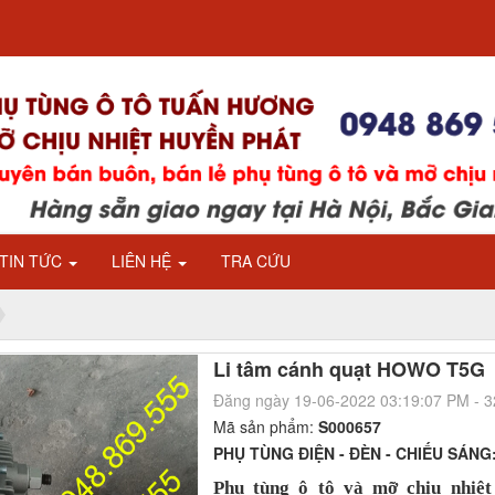
TIN TỨC
LIÊN HỆ
TRA CỨU
Li tâm cánh quạt HOWO T5G
Đăng ngày 19-06-2022 03:19:07 PM - 
Mã sản phẩm:
S000657
PHỤ TÙNG ĐIỆN - ĐÈN - CHIẾU SÁNG
Phụ tùng ô tô và mỡ chịu nhiệ