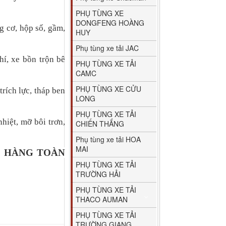
PHỤ TÙNG XE
DONGFENG HOÀNG
g cơ, hộp số, gầm,
HUY
Phụ tùng xe tải JAC
hí, xe bồn trộn bê
PHỤ TÙNG XE TẢI
CAMC
PHỤ TÙNG XE CỬU
trích lực, tháp ben
LONG
PHỤ TÙNG XE TẢI
hiệt, mỡ bôi trơn,
CHIẾN THẮNG
Phụ tùng xe tải HOA
MAI
O HÀNG TOÀN
PHỤ TÙNG XE TẢI
TRƯỜNG HẢI
PHỤ TÙNG XE TẢI
THACO AUMAN
PHỤ TÙNG XE TẢI
TRƯỜNG GIANG