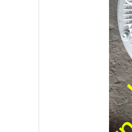
Dí cầu Chenglong dài
tổng 1m9...
Phớt tháp ben HYVA
200-5