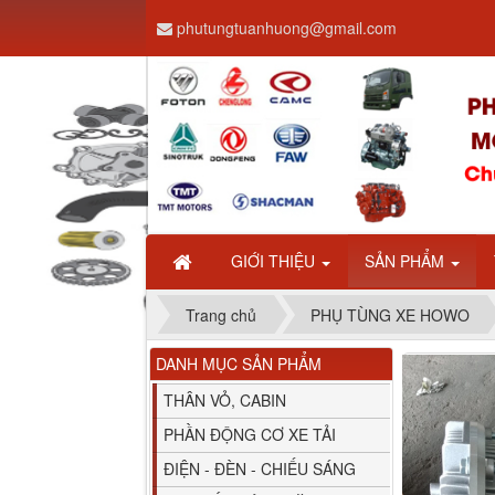
phutungtuanhuong@gmail.com
Dây ga CAMC H08 dài
2.68m
GIỚI THIỆU
SẢN PHẨM
Trang chủ
PHỤ TÙNG XE HOWO
DANH MỤC SẢN PHẨM
Bình nước phụ
Chenglong hải âu...
THÂN VỎ, CABIN
PHẦN ĐỘNG CƠ XE TẢI
ĐIỆN - ĐÈN - CHIẾU SÁNG