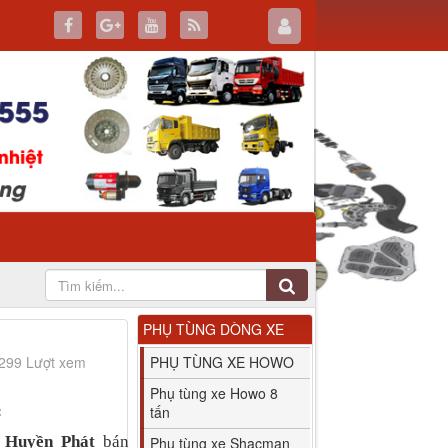
PHỤ TÙNG DÒNG XE
3299 Lượt xem
PHỤ TÙNG XE HOWO
Phụ tùng xe Howo 8
:
tấn
t Huyền Phát
bán
Phụ tùng xe Shacman