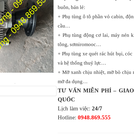
buôn, bán lẻ:
+ Phụ tùng ô tô phần vỏ cabin, độn
cầu…
+ Phụ tùng động cơ lai, máy nén k
tông, sơmiromooc…
+ Phụ tùng xe quét rác hút bụi, cóc 
và hệ thống thuỷ lực…
+ Mỡ xanh chịu nhiệt, mỡ bò chịu n
mỡ đa dụng…
TƯ VẤN MIỄN PHÍ – GIA
QUỐC
Lịch làm việc:
24/7
Hotline:
0948.869.555