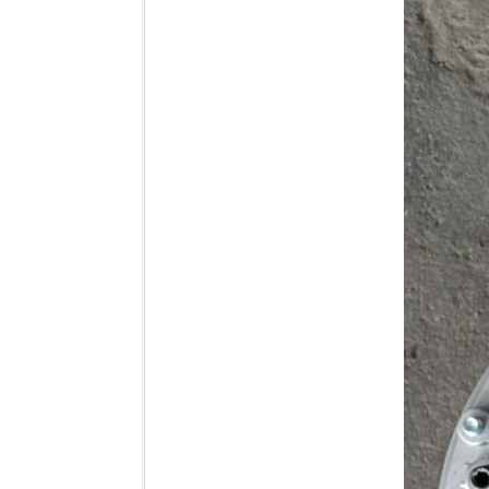
Tapbi cửa Thaco Auman
C300
Đèn pha Dongfeng KL