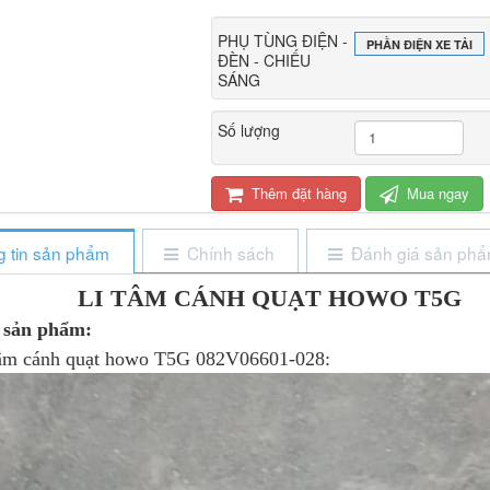
PHỤ TÙNG ĐIỆN -
PHẦN ĐIỆN XE TẢI
ĐÈN - CHIẾU
SÁNG
Số lượng
Thêm đặt hàng
Mua ngay
 tin sản phẩm
Chính sách
Đánh giá sản ph
LI TÂM CÁNH QUẠT HOWO T5G
n sản phẩm:
âm cánh quạt howo T5G 082V06601-028: