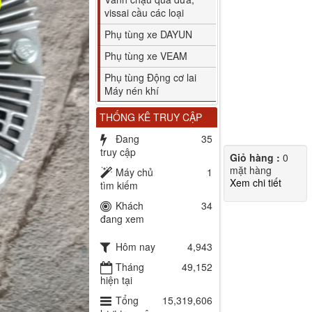
vissai cầu các loại
Phụ tùng xe DAYUN
Phụ tùng xe VEAM
Phụ tùng Động cơ lai
Máy nén khí
THỐNG KÊ TRUY CẬP
Đang
35
truy cập
Giỏ hàng :
0
mặt hàng
Máy chủ
1
Xem chi tiết
tìm kiếm
Khách
34
đang xem
Hôm nay
4,943
Tháng
49,152
hiện tại
Tổng
15,319,606