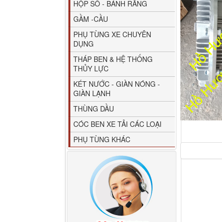
HỘP SỐ - BÁNH RĂNG
GẦM -CẦU
PHỤ TÙNG XE CHUYÊN
DỤNG
THÁP BEN & HỆ THỐNG
THỦY LỰC
80YHCB-60 Bơm xăng
KÉT NƯỚC - GIÀN NÓNG -
dầu 60m3/h...
GIÀN LẠNH
THÙNG DẦU
CÓC BEN XE TẢI CÁC LOẠI
PHỤ TÙNG KHÁC
M4610162101A0 Tapbi
cửa Thaco...