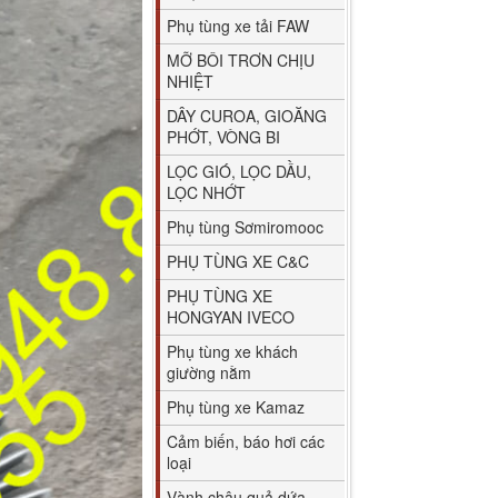
Phụ tùng xe tải FAW
MỠ BÔI TRƠN CHỊU
NHIỆT
DÂY CUROA, GIOĂNG
PHỚT, VÒNG BI
LỌC GIÓ, LỌC DẦU,
LỌC NHỚT
Phụ tùng Sơmiromooc
PHỤ TÙNG XE C&C
PHỤ TÙNG XE
HONGYAN IVECO
Phụ tùng xe khách
giường nằm
Phụ tùng xe Kamaz
Cảm biến, báo hơi các
loại
Vành chậu quả dứa,