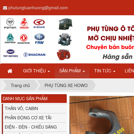
phutungtuanhuong@gmail.com
Dây ga CAMC H08 dài
2.68m
GIỚI THIỆU
SẢN PHẨM
TIN TỨC
LIÊ
Trang chủ
PHỤ TÙNG XE HOWO
DANH MỤC SẢN PHẨM
Bình nước phụ
Chenglong hải âu...
THÂN VỎ, CABIN
PHẦN ĐỘNG CƠ XE TẢI
ĐIỆN - ĐÈN - CHIẾU SÁNG