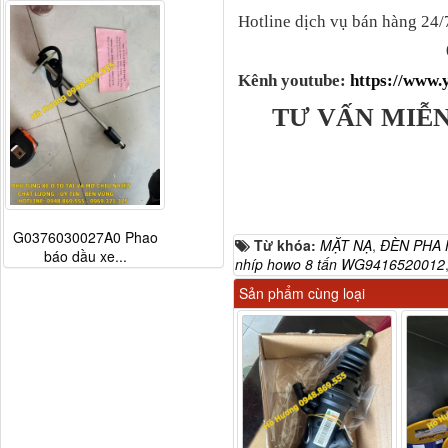
Hotline dịch vụ bán hàng 24/
Kênh youtube:
https://www
TƯ VẤN MIỄN
G0376030027A0 Phao
Từ khóa:
MẶT NẠ
,
ĐÈN PHA 
báo dầu xe...
nhíp howo 8 tấn WG9416520012
Sản phẩm cùng loại