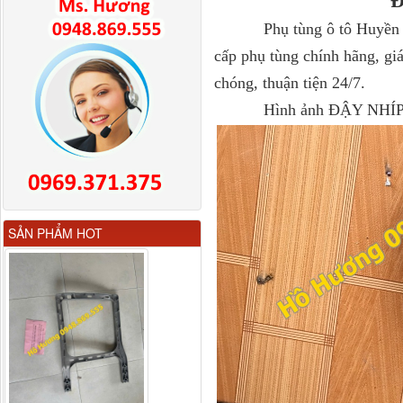
Đ
Phụ tùng ô tô Huyền Phá
cấp phụ tùng chính hãng, gi
chóng, thuận tiện 24/7.
Hình ảnh ĐẬY NHÍP- KÊ
Gương chiếu hậu FAW
SẢN PHẨM HOT
JH6 có sấy...