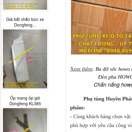
Giá bắt chắn bùn xe
Dongfeng...
Xem thêm
:
Ba đờ sốc howo 
Đèn pha HOWO
Chắn nắng howo
Ốp mang ốp gió
Phụ tùng Huyền Phát
Dongfeng KL385
phẩm:
-
Cùng khách hàng chọn vật t
phù hợp với yêu cầu công vi