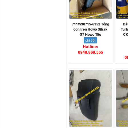
Tapbi cửa Thaco Auman
C300
711W30715-6152 Tổng
Dầ
côn trên Howo Sitrak
Tur
G7 Howo T5g
CK
chi tiết
Hotline:
0948.869.555
0
Đèn pha Dongfeng KL