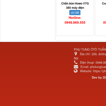
Chắn bùn Howo V7G
Co
380 máy điện
chi tiết
Hotline:
0948.869.555
0
Dí cầu Chenglong dài
tổng 1m9...
PHỤ TÙNG ÔTÔ TUẤ
Địa chỉ:
229, đườn
Nội
Điện thoại:
0948.8
Email:
phutungtu
Website:
https://
Dev by
Dị
Phớt tháp ben HYVA
200-5