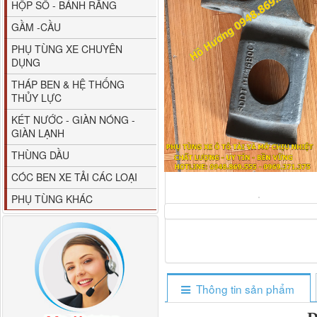
HỘP SỐ - BÁNH RĂNG
GẦM -CẦU
PHỤ TÙNG XE CHUYÊN
DỤNG
THÁP BEN & HỆ THỐNG
THỦY LỰC
80YHCB-60 Bơm xăng
KÉT NƯỚC - GIÀN NÓNG -
dầu 60m3/h...
GIÀN LẠNH
THÙNG DẦU
CÓC BEN XE TẢI CÁC LOẠI
PHỤ TÙNG KHÁC
Thông tin sản phẩm
M4610162101A0 Tapbi
cửa Thaco...