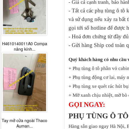
- Giá cả cạnh tranh, bảo hàn
Tất cả các phụ tùng ô tô
-
và sử dụng nếu xảy ra bấ
gọi tới số hotline để được 
- Hoá đơn chứng từ đầy đủ,
H4610140011A0 Compa
- Gửi hàng Ship cod toàn q
nâng kính...
Quý khách hàng có nhu cầu 
+ Phụ tùng ô tô phần vỏ cabin
+ Phụ tùng động cơ lai, máy 
+ Phụ tùng xe quét rác hút bụ
+ Mỡ xanh chịu nhiệt, mỡ bò 
GỌI NGAY:
PHỤ TÙNG Ô 
Tay mở cửa ngoài Thaco
Auman...
Hàng sẵn giao ngay Hà Nội, 