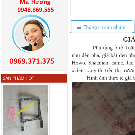
Thông tin sản phẩm
GI
Phụ tùng ô tô Tuấn Hươn
như đèn pha, giá bắt đèn pha
Howo, Shacman, camc, Jac,
xcient ...uy tín trên thị trư
Gương chiếu hậu FAW
Hình ảnh thực tế giá bắ
SẢN PHẨM HOT
JH6 có sấy...