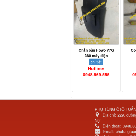
Dí cầu Chenglong dài
tổng 1m9...
Chắn bùn Howo V7G
Co
380 máy điện
chi tiết
Hotline:
0948.869.555
0
PHỤ TÙNG ÔTÔ TUẤ
Địa chỉ:
229, đườn
Phớt tháp ben HYVA
Nội
200-5
Điện thoại:
0948.8
Email:
phutungtu