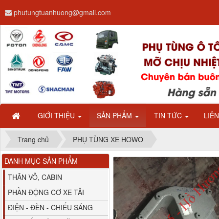
phutungtuanhuong@gmail.com
Dây ga CAMC H08 dài
2.68m
GIỚI THIỆU
SẢN PHẨM
TIN TỨC
LIÊ
Trang chủ
PHỤ TÙNG XE HOWO
DANH MỤC SẢN PHẨM
Bình nước phụ
Chenglong hải âu...
THÂN VỎ, CABIN
PHẦN ĐỘNG CƠ XE TẢI
ĐIỆN - ĐÈN - CHIẾU SÁNG