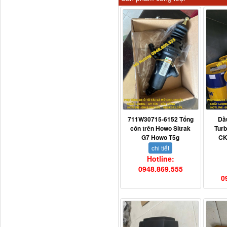
Tapbi cửa Thaco Auman
C300
711W30715-6152 Tổng
Dầ
côn trên Howo Sitrak
Tur
G7 Howo T5g
CK
chi tiết
Hotline:
Đèn pha Dongfeng KL
0948.869.555
0