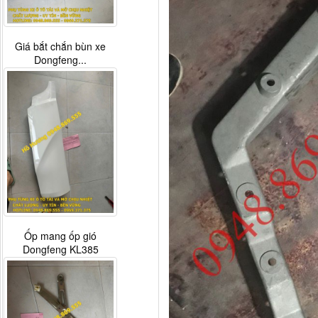
Giá bắt chắn bùn xe
Dongfeng...
Ốp mang ốp gió
Dongfeng KL385