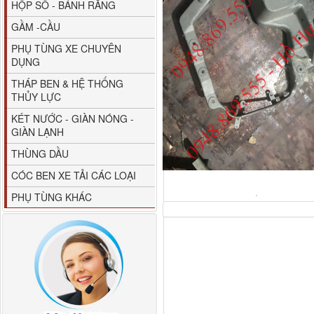
HỘP SỐ - BÁNH RĂNG
GẦM -CẦU
PHỤ TÙNG XE CHUYÊN
DỤNG
THÁP BEN & HỆ THỐNG
THỦY LỰC
80YHCB-60 Bơm xăng
KÉT NƯỚC - GIÀN NÓNG -
dầu 60m3/h...
GIÀN LẠNH
THÙNG DẦU
CÓC BEN XE TẢI CÁC LOẠI
PHỤ TÙNG KHÁC
M4610162101A0 Tapbi
cửa Thaco...