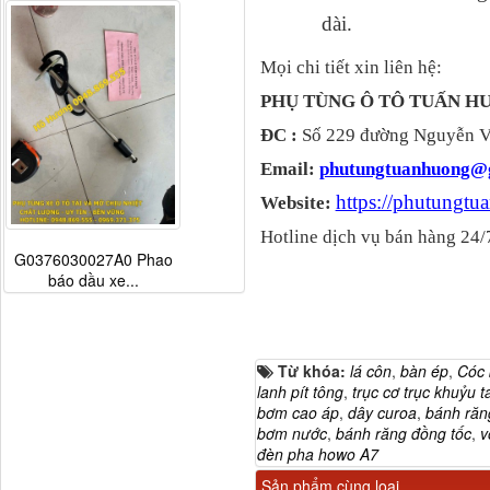
dài.
Mọi chi tiết xin liên hệ:
PHỤ TÙNG Ô TÔ TUẤN 
ĐC :
Số 229 đường Nguyễn Vă
Email:
phutungtuanhuong@
https://phutungt
Website:
Hotline dịch vụ bán hàng 24/
G0376030027A0 Phao
báo dầu xe...
Từ khóa:
lá côn
,
bàn ép
,
Cóc
lanh pít tông
,
trục cơ trục khuỷu t
bơm cao áp
,
dây curoa
,
bánh răng
bơm nước
,
bánh răng đồng tốc
,
v
đèn pha howo A7
Sản phẩm cùng loại