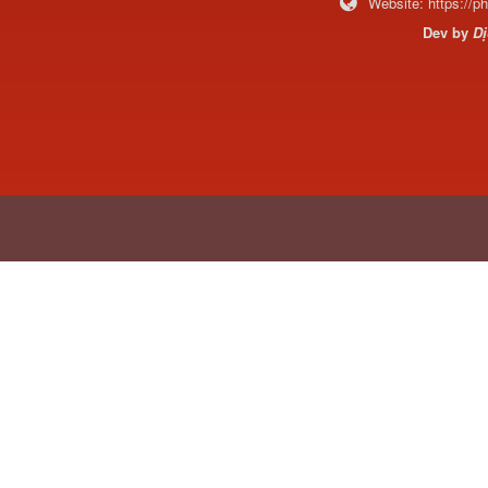
Website:
https://
Dev by
Dị
H4502A01120A0 Trục lật
cabin...