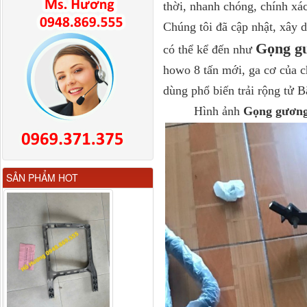
thời, nhanh chóng, chính xác
Chúng tôi đã cập nhật, xây 
Gọng gư
có thể kể đến như
howo 8 tấn mới, ga cơ của c
dùng phổ biến trải rộng tử 
Hình ảnh
Gọng gương 
Gương chiếu hậu FAW
SẢN PHẨM HOT
JH6 có sấy...