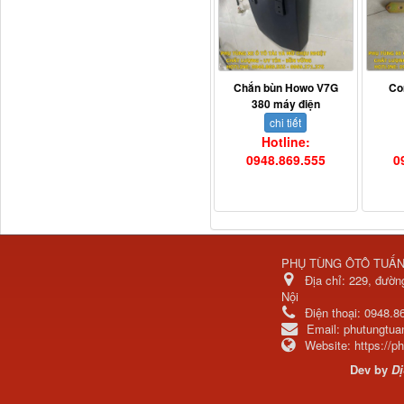
Ba đờ sốc Trường Giang
9 tấn 2...
Chắn bùn Howo V7G
Co
380 máy điện
chi tiết
Hotline:
0948.869.555
0
PHỤ TÙNG ÔTÔ TUẤ
H0340030302A0 Bơm
Địa chỉ:
229, đườn
trợ lực lái...
Nội
Điện thoại:
0948.8
Email:
phutungtu
Website:
https://
Dev by
Dị