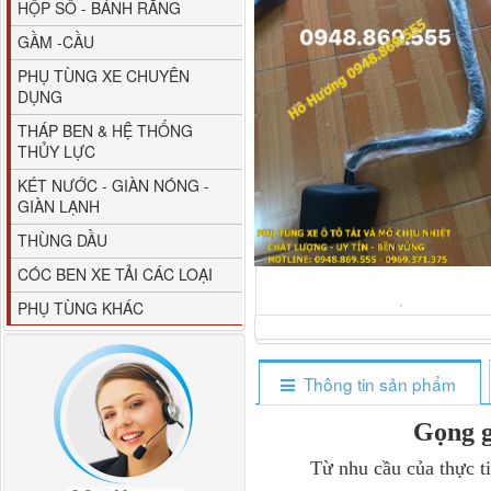
HỘP SỐ - BÁNH RĂNG
GẦM -CẦU
PHỤ TÙNG XE CHUYÊN
DỤNG
THÁP BEN & HỆ THỐNG
THỦY LỰC
80YHCB-60 Bơm xăng
KÉT NƯỚC - GIÀN NÓNG -
dầu 60m3/h...
GIÀN LẠNH
THÙNG DẦU
CÓC BEN XE TẢI CÁC LOẠI
PHỤ TÙNG KHÁC
Thông tin sản phẩm
Gọng g
M4610162101A0 Tapbi
Từ nhu cầu của thực tiễn 
cửa Thaco...