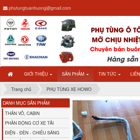
phutungtuanhuong@gmail.com
Dây ga CAMC H08 dài
2.68m
GIỚI THIỆU
SẢN PHẨM
TIN TỨC
LIÊ
Trang chủ
PHỤ TÙNG XE HOWO
DANH MỤC SẢN PHẨM
Bình nước phụ
Chenglong hải âu...
THÂN VỎ, CABIN
PHẦN ĐỘNG CƠ XE TẢI
ĐIỆN - ĐÈN - CHIẾU SÁNG