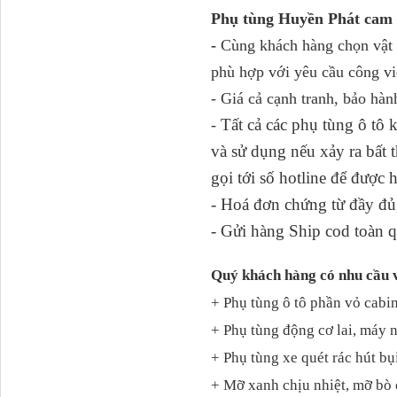
Phụ tùng Huyền Phát cam 
-
Cùng khách hàng chọn vật t
Tapbi cửa Thaco Auman
C300
phù hợp với yêu cầu công vi
- Giá cả cạnh tranh, bảo hàn
Tất cả các phụ tùng ô tô
-
và sử dụng nếu xảy ra bấ
gọi tới số hotline để được 
- Hoá đơn chứng từ đầy đủ,
- Gửi hàng Ship cod toàn q
Quý khách hàng có nhu cầu 
Đèn pha Dongfeng KL
+ Phụ tùng ô tô phần vỏ cabin
+ Phụ tùng động cơ lai, máy 
+ Phụ tùng xe quét rác hút bụ
+ Mỡ xanh chịu nhiệt, mỡ bò 