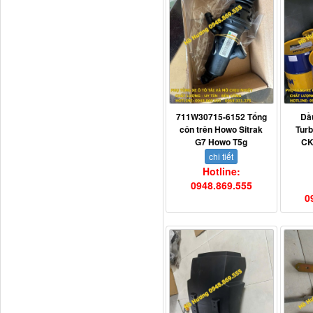
711W30715-6152 Tổng
Dầ
côn trên Howo Sitrak
Tur
G7 Howo T5g
CK
H4502A01120A0 Trục lật
chi tiết
cabin...
Hotline:
0948.869.555
0