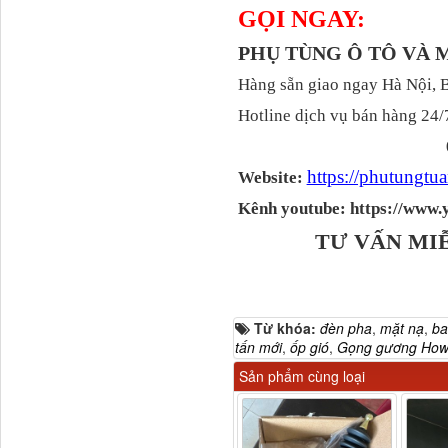
GỌI NGAY:
PHỤ TÙNG Ô TÔ VÀ
Hàng sẵn giao ngay Hà Nội, 
Hotline dịch vụ bán hàng 24/
Dí cầu Chenglong dài
tổng 1m9...
https://phutungt
Website:
Kênh youtube: https://ww
TƯ VẤN MI
Từ khóa:
đèn pha
,
mặt nạ
,
ba
tấn mới
,
ốp gió
,
Gọng gương Howo 
Sản phẩm cùng loại
Phớt tháp ben HYVA
200-5