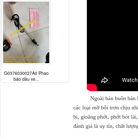
G0376030027A0 Phao
báo dầu xe...
Ngoài bán buôn bán lẻ phụ
các loại mỡ bôi trơn chịu nh
bi, gioăng phớt, phớt bót lá
đánh giá là uy tín, chất lượ