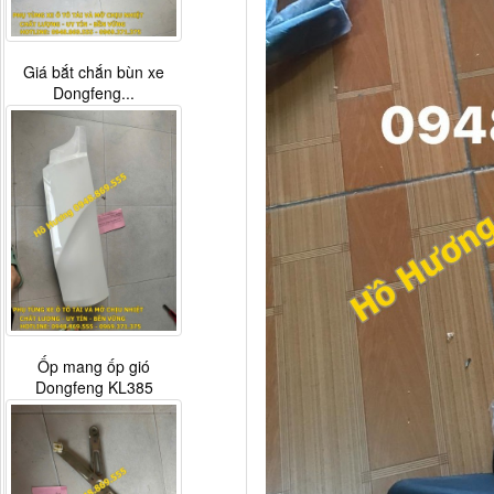
Giá bắt chắn bùn xe
Dongfeng...
Ốp mang ốp gió
Dongfeng KL385