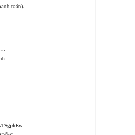
hanh toán).
ực…
hanh…
VsTSgphEw