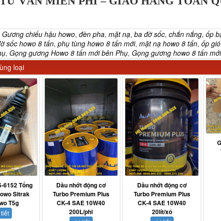
TƯ VẤN MIỄN PHÍ – GIAO HÀNG TOÀN 
:
Gương chiếu hậu howo
,
đèn pha
,
mặt nạ
,
ba đờ sốc
,
chắn nắng
,
ốp b
ờ sốc howo 8 tấn
,
phụ tùng howo 8 tấn mới
,
mặt nạ howo 8 tấn
,
ốp gió
hụ
,
Gọng gương Howo 8 tấn mới bên Phụ
,
Gọng gương howo 8 tấn mới
ng loại
G
-6152 Tổng
Dầu nhớt động cơ
Dầu nhớt động cơ
Howo Sitrak
Turbo Premium Plus
Turbo Premium Plus
wo T5g
CK-4 SAE 10W40
CK-4 SAE 10W40
200L/phi
20lít/xô
 tiết