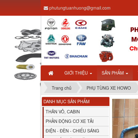
phutungtuanhuong@gmail.com
Dây ga CAMC H08 dài
2.68m
GIỚI THIỆU
SẢN PHẨM
Trang chủ
PHỤ TÙNG XE HOWO
DANH MỤC SẢN PHẨM
Bình nước phụ
Chenglong hải âu...
THÂN VỎ, CABIN
PHẦN ĐỘNG CƠ XE TẢI
ĐIỆN - ĐÈN - CHIẾU SÁNG