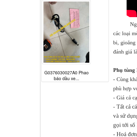
Ngoài bán
các loại m
bi, gioăng
đánh giá l
Phụ tùng 
G0376030027A0 Phao
báo dầu xe...
-
Cùng khá
phù hợp vớ
- Giá cả c
Tất cả 
-
và sử dụ
gọi tới sô
- Hoá đơn