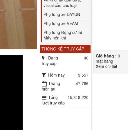
vissai cầu các loại
Phụ tùng xe DAYUN
Phụ tùng xe VEAM
Phụ tùng Động cơ lai
Máy nén khí
THỐNG KÊ TRUY CẬP
Giỏ hàng :
0
Đang
40
mặt hàng
truy cập
Xem chi tiết
Hôm nay
3,557
Tháng
47,766
hiện tại
Tổng
15,318,220
lượt truy cập