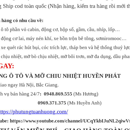
g Ship cod toàn quốc (Nhận hàng, kiểm tra hàng rồi mới t
 hàng có nhu cầu về:
 ô tô phần vỏ cabin, động cơ, hộp số, gầm, cầu, nhíp, lốp…
 động cơ lai, máy nén khí, xe bồn trộn bê tông, sơmiromooc…
xe quét rác hút bụi, cóc trích lực, tháp ben và hệ thống thuỷ l
chịu nhiệt, mỡ bò chịu nhiệt, mỡ bôi trơn, mỡ đa dụng, dầu p
GAY:
ÙNG Ô TÔ VÀ MỠ CHIU NHIỆT HUYỀN PHÁT
iao ngay Hà Nội, Bắc Giang.
h vụ bán hàng 24/7
: 0948.869.555
(Ms Hương)
0969.371.375
(Ms Huyền Anh)
ttps://phutungtuanhuong.com/
ube: https://www.youtube.com/channel/UCqYkbIJuNL2qiw