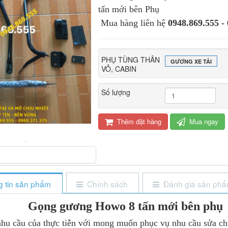
tấn mới bên Phụ
Mua hàng liên hệ
0948.869.555 -
PHỤ TÙNG THÂN
GƯƠNG XE TẢI
VỎ, CABIN
Số lượng
Thêm đặt hàng
Mua ngay
 tin sản phẩm
Chính sách
Đánh giá sản ph
Gọng gương Howo 8 tấn mới bên phụ
u của thực tiễn với mong muốn phục vụ nhu cầu sửa chữa