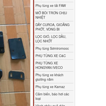
Phụ tùng xe tải FAW
MỠ BÔI TRƠN CHỊU
NHIỆT
DÂY CUROA, GIOĂNG
PHỚT, VÒNG BI
LỌC GIÓ, LỌC DẦU,
LỌC NHỚT
Phụ tùng Sơmiromooc
PHỤ TÙNG XE C&C
PHỤ TÙNG XE
HONGYAN IVECO
Phụ tùng xe khách
giường nằm
Phụ tùng xe Kamaz
Cảm biến, báo hơi các
loại
Vành chậu quả dứa,