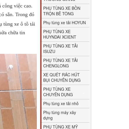
ả công việc cao.
PHỤ TÙNG XE BỒN
TRỘN BÊ TÔNG
có sẵn. Trong đó
Phụ tùng xe tải HOYUN
ụ tùng xe ô tô tải
PHỤ TÙNG XE
sửa chữa tin
HUYNDAI XCIENT
PHỤ TÙNG XE TẢI
ISUZU
PHỤ TÙNG XE TẢI
CHENGLONG
XE QUÉT RÁC HÚT
BỤI CHUYÊN DỤNG
PHỤ TÙNG XE
CHUYÊN DỤNG
Phụ tùng xe tải nhỏ
Phụ tùng máy xây
dựng
PHỤ TÙNG XE MỸ