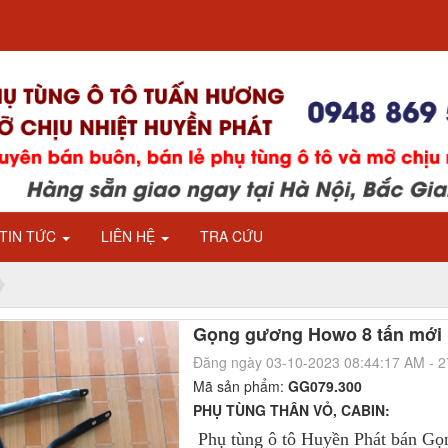
TIN TỨC
LIÊN HỆ
TRA CỨU
Gọng gương Howo 8 tấn mới
Đăng ngày 03-10-2023 08:44:17 AM - 
Mã sản phẩm:
GG079.300
PHỤ TÙNG THÂN VỎ, CABIN:
Phụ tùng ô tô Huyền Phát bán G