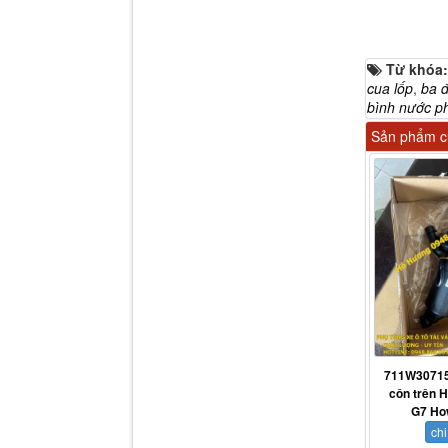
Từ khóa
cua lốp
,
ba đ
bình nước p
Dí cầu Chenglong dài
Sản phẩm cù
tổng 1m9...
711W30715
Phớt tháp ben HYVA
côn trên 
200-5
G7 Ho
chi