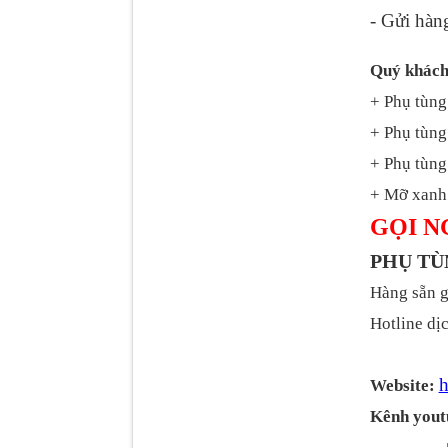
- Gửi hàn
Tapbi cửa Thaco Auman
Quý khách
C300
+ Phụ tùng
+ Phụ tùng
+ Phụ tùng 
+ Mỡ xanh 
GỌI N
PHỤ T
Hàng sẵn g
Đèn pha Dongfeng KL
Hotline dịc
h
Website:
Kênh yout