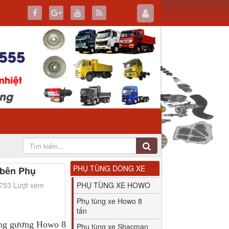
PHỤ TÙNG DÒNG XE
 bên Phụ
2753 Lượt xem
PHỤ TÙNG XE HOWO
Phụ tùng xe Howo 8
tấn
ọng gương Howo 8
Phụ tùng xe Shacman