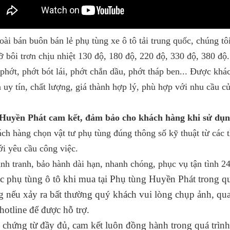
 buôn bán lẻ phụ tùng xe ô tô tải trung quốc, chúng tôi
ỡ bôi trơn chịu nhiệt 130 độ, 180 độ, 220 độ, 330 độ, 380 độ.
 phớt, phớt bót lái, phớt chắn dầu, phớt tháp ben... Được kh
à uy tín, chất lượng, giá thành hợp lý, phù hợp với nhu cầu củ
Huyền Phát cam kết, đảm bảo cho khách hàng khi sử dụ
ch hàng chọn vật tư phụ tùng đúng thông số kỹ thuật từ các 
i yêu cầu công việc.
ạnh tranh, bảo hành dài hạn, nhanh chóng, phục vụ tận tình 24
các phụ tùng ô tô khi mua tại Phụ tùng Huyền Phát trong quá
ng nếu xảy ra bất thường quý khách vui lòng chụp ảnh, qua
́ hotline để được hỗ trợ.
 chứng từ đầy đủ, cam kết luôn đồng hành trong quá trình