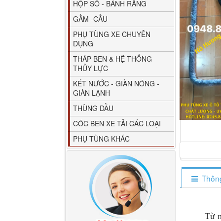
HỘP SỐ - BÁNH RĂNG
GẦM -CẦU
PHỤ TÙNG XE CHUYÊN
DỤNG
THÁP BEN & HỆ THỐNG
THỦY LỰC
80YHCB-60 Bơm xăng
KÉT NƯỚC - GIÀN NÓNG -
dầu 60m3/h...
GIÀN LẠNH
THÙNG DẦU
CÓC BEN XE TẢI CÁC LOẠI
PHỤ TÙNG KHÁC
Thông
M4610162101A0 Tapbi
Từ nhu cầ
cửa Thaco...