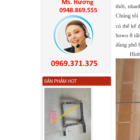
thời, nhan
Chúng tôi 
có thể kể
howo 8 tấn
dùng phổ b
Hình 
Gương chiếu hậu FAW
SẢN PHẨM HOT
JH6 có sấy...