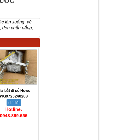
QUỐC
ậc lên xuống
,
vè
,
đèn chắn nắng
,
iá bắt đi số Howo
WG9725240208
chi tiết
Hotline:
0948.869.555