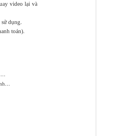
uay video lại và
 sử dụng.
hanh toán).
ực…
hanh…