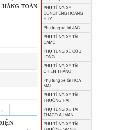
O HÀNG TOÀN
PHỤ TÙNG XE
DONGFENG HOÀNG
HUY
Phụ tùng xe tải JAC
PHỤ TÙNG XE TẢI
CAMC
PHỤ TÙNG XE CỬU
LONG
PHỤ TÙNG XE TẢI
CHIẾN THẮNG
Phụ tùng xe tải HOA
MAI
PHỤ TÙNG XE TẢI
TRƯỜNG HẢI
PHỤ TÙNG XE TẢI
ẩm
THACO AUMAN
ĐIỆN
PHỤ TÙNG XE TẢI
TRƯỜNG GIANG