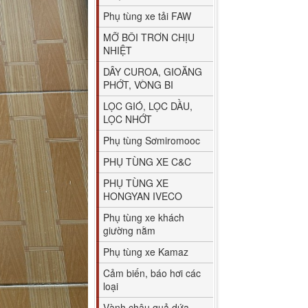
Phụ tùng xe tải FAW
MỠ BÔI TRƠN CHỊU
NHIỆT
DÂY CUROA, GIOĂNG
PHỚT, VÒNG BI
LỌC GIÓ, LỌC DẦU,
LỌC NHỚT
Phụ tùng Sơmiromooc
PHỤ TÙNG XE C&C
PHỤ TÙNG XE
HONGYAN IVECO
Phụ tùng xe khách
giường nằm
Phụ tùng xe Kamaz
Cảm biến, báo hơi các
loại
Vành chậu quả dứa,