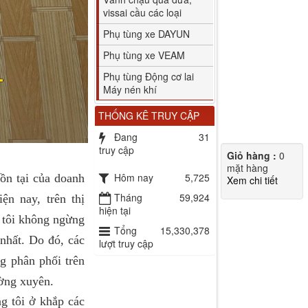
vissai cầu các loại
Phụ tùng xe DAYUN
Phụ tùng xe VEAM
Phụ tùng Động cơ lai
Máy nén khí
THỐNG KÊ TRUY CẬP
Đang
31
truy cập
Giỏ hàng :
0
mặt hàng
Hôm nay
5,725
ồn tại của doanh
Xem chi tiết
Tháng
59,924
n nay, trên thị
hiện tại
 tôi không ngừng
Tổng
15,330,378
nhất. Do đó, các
lượt truy cập
ng phân phối trên
ường xuyên.
 tôi ở khắp các