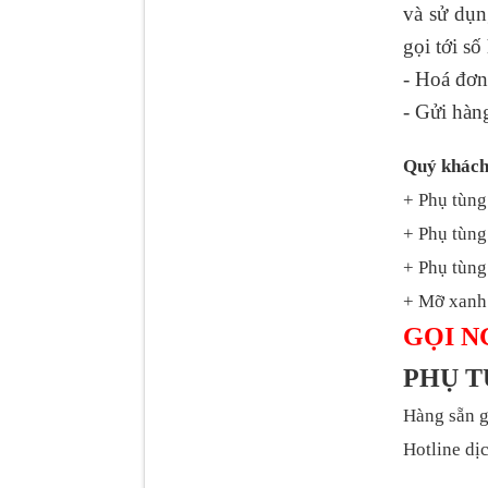
và sử dụ
gọi tới sô
Tapbi cửa Thaco Auman
- Hoá đơn
C300
- Gửi hàn
Quý khách
+ Phụ tùng
+ Phụ tùng
+ Phụ tùng 
+ Mỡ xanh 
GỌI N
Đèn pha Dongfeng KL
PHỤ 
Hàng sẵn g
Hotline dịc