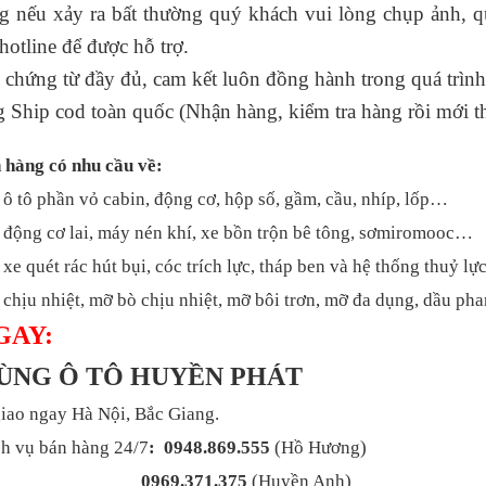
ng nếu xảy ra bất thường quý khách vui lòng chụp ảnh, q
́ hotline để được hỗ trợ.
 chứng từ đầy đủ, cam kết luôn đồng hành trong quá trình
g Ship cod toàn quốc (Nhận hàng, kiểm tra hàng rồi mới t
 hàng có nhu cầu về:
 ô tô phần vỏ cabin, động cơ, hộp số, gầm, cầu, nhíp, lốp…
 động cơ lai, máy nén khí, xe bồn trộn bê tông, sơmiromooc…
xe quét rác hút bụi, cóc trích lực, tháp ben và hệ thống thuỷ l
chịu nhiệt, mỡ bò chịu nhiệt, mỡ bôi trơn, mỡ đa dụng, dầu p
GAY:
TÙNG Ô TÔ HUYỀN PHÁT
iao ngay Hà Nội, Bắc Giang.
h vụ bán hàng 24/7
: 0948.869.555
(Hồ Hương)
0969.371.375
(Huyền Anh)