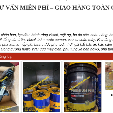
Ư VẤN MIỄN PHÍ – GIAO HÀNG TOÀN
:
chắn bùn
,
lọc dầu
,
bánh răng vissai
,
mặt nạ
,
ba đờ sốc
,
chắn nắng
,
b
i
,
tổng côn trên
,
vissai
,
bơm nước auman
,
cao su chân máy
,
Phụ tùng
n pha auman
,
ốp gió
,
bình nước phụ
,
bơm hơi
,
giá bắt bản lề
,
báo cảm 
,
Gọng gương howo V7G 380 máy điện
,
phụ tùng xe ben howo
,
phụ tù
ng loại
G