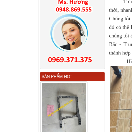
Từ nh
thời, nhan
Chúng tôi
đó có thể
chúng tôi 
Bắc - Tr
thành hợp 
Hình
Gương chiếu hậu FAW
SẢN PHẨM HOT
JH6 có sấy...