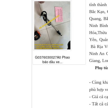
tỉnh thành
Bắc Kạn, 
Quang, B
Ninh Bình
Hóa,Thừa 
Yên, Quả
Bà Rịa Vũ
Ninh An G
G0376030027A0 Phao
Giang, Lon
báo dầu xe...
Phụ tù
-
Cùng khá
phù hợp vớ
- Giá cả c
Tất cả 
-