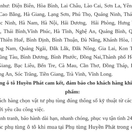
 như: Điện Biên, Hòa Bình, Lai Châu, Lào Cai, Sơn La, Yên
Cao Bằng, Hà Giang, Lạng Sơn, Phú Thọ, Quảng Ninh, Thá
ắc Ninh, Hà Nam, Hà Nội, Hải Dương, Hải Phòng, Hưng
, Thái Bình,Vĩnh Phúc, Hà Tĩnh, Nghệ An, Quảng Bình, Q
Thiên Huế, Bình Định, Bình Thuận, Đà Nẵng, Khánh Hòa, 
ng Nam, Quảng Ngãi, Đắk Lắk, Đắk Nông, Gia Lai, Kon
ng Tàu, Bình Dương, Bình Phước, Đồng Nai,Thành phố H
iang, Bạc Liêu, Bến Tre, Cà Mau, Cần Thơ, Đồng Tháp, 
g An, Sóc Trăng, Tiền Giang, Trà Vinh, Vĩnh Long.
ng ô tô Huyền Phát cam kết, đảm bảo cho khách hàng khi
phẩm:
ch hàng chọn vật tư phụ tùng đúng thông số kỹ thuật từ các
i yêu cầu công việc.
ạnh tranh, bảo hành dài hạn, nhanh chóng, phục vụ tận tình 24
các phụ tùng ô tô khi mua tại Phụ tùng Huyền Phát trong qua