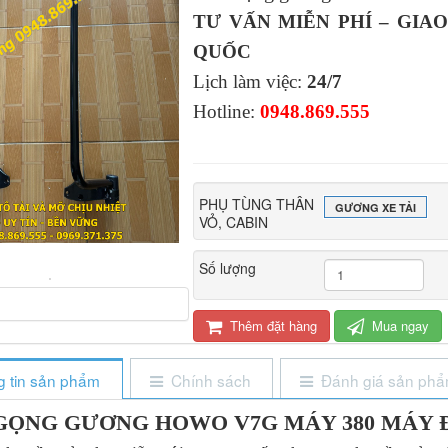
TƯ VẤN MIỄN PHÍ – GIA
QUỐC
Lịch làm việc:
24/7
Hotline:
0948.869.555
PHỤ TÙNG THÂN
GƯƠNG XE TẢI
VỎ, CABIN
Số lượng
Thêm đặt hàng
Mua ngay
 tin sản phẩm
Chính sách
Đánh giá sản ph
GỌNG GƯƠNG HOWO V7G MÁY 380 MÁY 