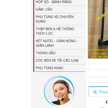
HỘP SỐ - BÁNH RĂNG
GẦM -CẦU
PHỤ TÙNG XE CHUYÊN
DỤNG
THÁP BEN & HỆ THỐNG
THỦY LỰC
80YHCB-60 Bơm xăng
KÉT NƯỚC - GIÀN NÓNG -
dầu 60m3/h...
GIÀN LẠNH
THÙNG DẦU
CÓC BEN XE TẢI CÁC LOẠI
PHỤ TÙNG KHÁC
Thông
M4610162101A0 Tapbi
cửa Thaco...