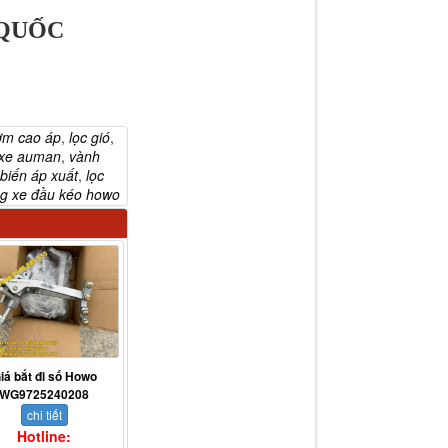
 QUỐC
ơm cao áp
,
lọc gió
,
 xe auman
,
vành
biến áp xuất
,
lọc
ng xe đầu kéo howo
iá bắt đi số Howo
WG9725240208
chi tiết
Hotline: