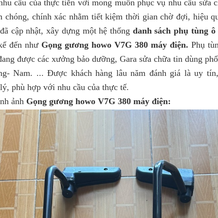
u cầu của thực tiễn với mong muốn phục vụ nhu cầu sửa ch
h chóng, chính xác nhằm tiết kiệm thời gian chờ đợi, hiệu q
 đã cập nhật, xây dựng một hệ thống
danh sách phụ tùng ô 
 kể đến như
Gọng gương howo V7G 380 máy điện.
Phụ tùn
đang được các xưởng bảo dưỡng, Gara sửa chữa tin dùng phổ 
ung- Nam.
... Được khách hàng lâu năm đánh giá là uy tín,
lý, phù hợp với nhu cầu của thực tế.
 ảnh
Gọng gương howo V7G 380 máy điện: