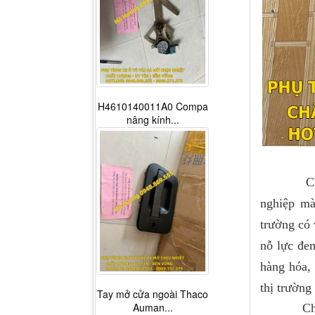
H4610140011A0 Compa
nâng kính...
Ch
nghiệp mà
trường có 
nỗ lực đe
hàng hóa, 
thị trường
Tay mở cửa ngoài Thaco
Auman...
Chính vì