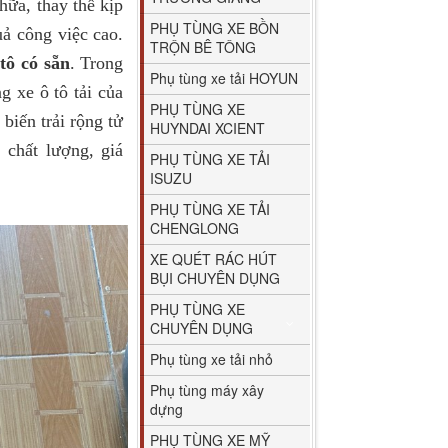
ữa, thay thế kịp
PHỤ TÙNG XE BỒN
uả công việc cao.
TRỘN BÊ TÔNG
tô có sẵn
. Trong
Phụ tùng xe tải HOYUN
g xe ô tô tải của
PHỤ TÙNG XE
biến trải rộng tử
HUYNDAI XCIENT
 chất lượng, giá
PHỤ TÙNG XE TẢI
ISUZU
PHỤ TÙNG XE TẢI
CHENGLONG
XE QUÉT RÁC HÚT
BỤI CHUYÊN DỤNG
PHỤ TÙNG XE
CHUYÊN DỤNG
Phụ tùng xe tải nhỏ
Phụ tùng máy xây
dựng
PHỤ TÙNG XE MỸ