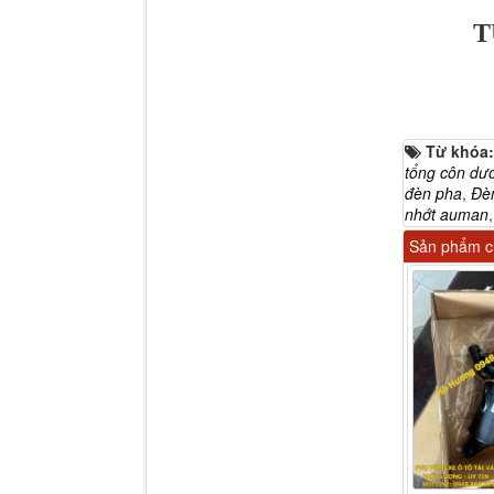
T
Dí cầu Chenglong dài
Từ khóa
tổng 1m9...
tổng côn dướ
đèn pha
,
Đè
nhớt auman
Sản phẩm cù
Phớt tháp ben HYVA
200-5