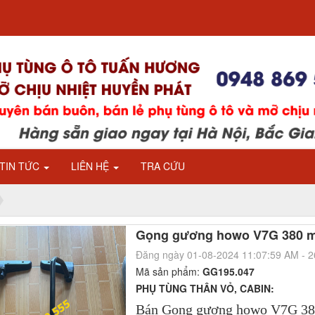
TIN TỨC
LIÊN HỆ
TRA CỨU
Gọng gương howo V7G 380 m
Đăng ngày 01-08-2024 11:07:59 AM - 
Mã sản phẩm:
GG195.047
PHỤ TÙNG THÂN VỎ, CABIN:
Bán Gọng gương howo V7G 38