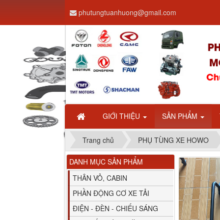
phutungtuanhuong@gmail.com
Dây ga CAMC H08 dài
2.68m
GIỚI THIỆU
SẢN PHẨM
Trang chủ
PHỤ TÙNG XE HOWO
DANH MỤC SẢN PHẨM
Bình nước phụ
Chenglong hải âu...
THÂN VỎ, CABIN
PHẦN ĐỘNG CƠ XE TẢI
ĐIỆN - ĐÈN - CHIẾU SÁNG