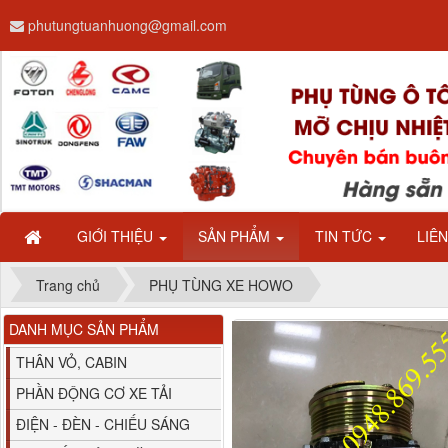
phutungtuanhuong@gmail.com
Ba đờ sốc Trường Giang
9 tấn 2...
GIỚI THIỆU
SẢN PHẨM
TIN TỨC
LIÊ
Trang chủ
PHỤ TÙNG XE HOWO
DANH MỤC SẢN PHẨM
H0340030302A0 Bơm
THÂN VỎ, CABIN
trợ lực lái...
PHẦN ĐỘNG CƠ XE TẢI
ĐIỆN - ĐÈN - CHIẾU SÁNG