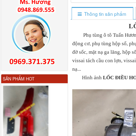
Thông tin sản phẩm
L
Phụ tùng ô tô Tuấn Hương b
động cơ, phụ tùng hộp số, ph
đờ sốc, mặt nạ ga lăng, hộp s
vissai tách cầu con lợn, vissa
nạ...
3800010-T0141 Đồng hồ
Hình ảnh
LỐC ĐIỀU H
SẢN PHẨM HOT
taplo...