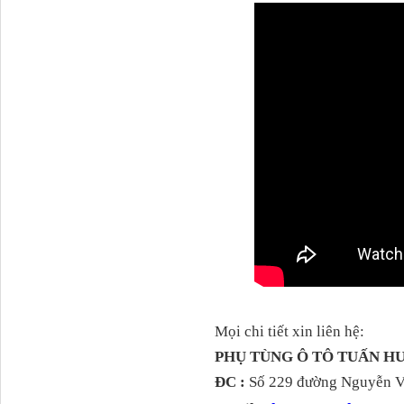
113*124*74
Bình nước phụ Thaco
Auman C240...
Mọi chi tiết xin liên hệ:
PHỤ TÙNG Ô TÔ TUẤN 
ĐC :
Số 229 đường Nguyễn Vă