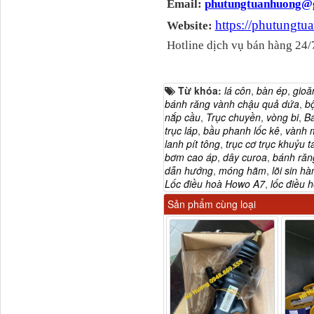
Email:
phutungtuanhuong@
https://phutungt
Website:
Hotline dịch vụ bán hàng 24/
Dây ga CAMC H08 dài
2.68m
Từ khóa:
lá côn
,
bàn ép
,
gioă
bánh răng vành chậu quả dứa
,
bô
nắp cầu
,
Trục chuyền
,
vòng bi
,
Ba
trục láp
,
bầu phanh lốc kê
,
vành 
lanh pít tông
,
trục cơ trục khuỷu t
bơm cao áp
,
dây curoa
,
bánh răng
dẫn hướng
,
móng hãm
,
lõi sin hà
Lốc điều hoà Howo A7
,
lốc điều 
Sản phẩm cùng loại
Bình nước phụ
Chenglong hải âu...