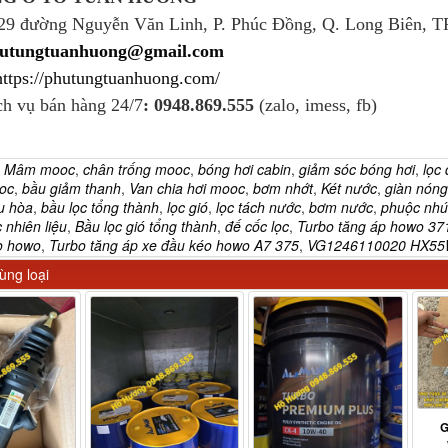
229 đường Nguyễn Văn Linh, P. Phúc Đồng, Q. Long Biên, TP
utungtuanhuong@gmail.com
https://phutungtuanhuong.com/
ch vụ bán hàng 24/7
: 0948.869.555
(zalo, imess, fb)
:
Mâm mooc
,
chân trống mooc
,
bóng hơi cabin
,
giảm sóc bóng hơi
,
lọc
oc
,
bầu giảm thanh
,
Van chia hơi mooc
,
bơm nhớt
,
Két nước
,
giàn nóng
u hòa
,
bầu lọc tổng thành
,
lọc gió
,
lọc tách nước
,
bơm nước
,
phuộc nhu
c nhiên liệu
,
Bầu lọc gió tổng thành
,
đế cốc lọc
,
Turbo tăng áp howo 37
o howo
,
Turbo tăng áp xe đầu kéo howo A7 375
,
VG1246110020 HX55
ng loại
G