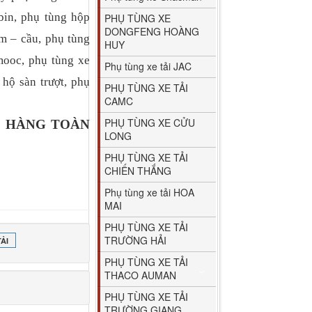
in, phụ tùng hộp
PHỤ TÙNG XE
DONGFENG HOÀNG
gầm – cầu, phụ tùng
HUY
mooc, phụ tùng xe
Phụ tùng xe tải JAC
 hộ sàn trượt, phụ
PHỤ TÙNG XE TẢI
CAMC
PHỤ TÙNG XE CỬU
O HÀNG TOÀN
LONG
PHỤ TÙNG XE TẢI
CHIẾN THẮNG
Phụ tùng xe tải HOA
MAI
PHỤ TÙNG XE TẢI
TRƯỜNG HẢI
ẢI
PHỤ TÙNG XE TẢI
THACO AUMAN
PHỤ TÙNG XE TẢI
TRƯỜNG GIANG