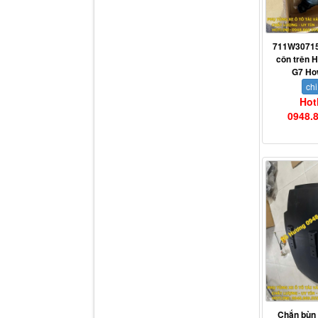
711W30715
côn trên 
G7 Ho
Dí cầu Chenglong dài
chi
tổng 1m9...
Hot
0948.
Phớt tháp ben HYVA
200-5
Chắn bùn