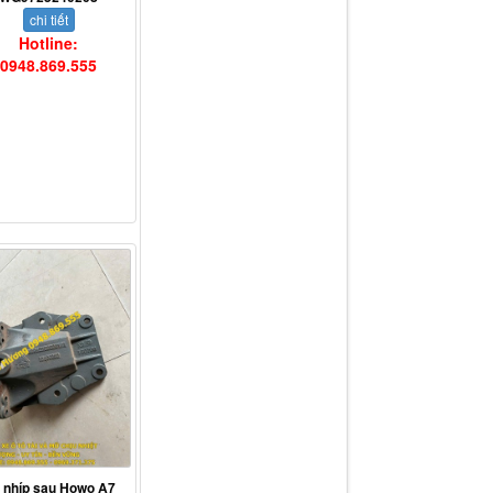
chi tiết
Hotline:
0948.869.555
 nhíp sau Howo A7