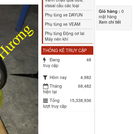
vissai cầu các loại
Giỏ hàng :
0
Phụ tùng xe DAYUN
mặt hàng
Xem chi tiết
Phụ tùng xe VEAM
Phụ tùng Động cơ lai
Máy nén khí
THỐNG KÊ TRUY CẬP
Đang
48
truy cập
Hôm nay
4,982
Tháng
68,482
hiện tại
Tổng
15,338,936
lượt truy cập