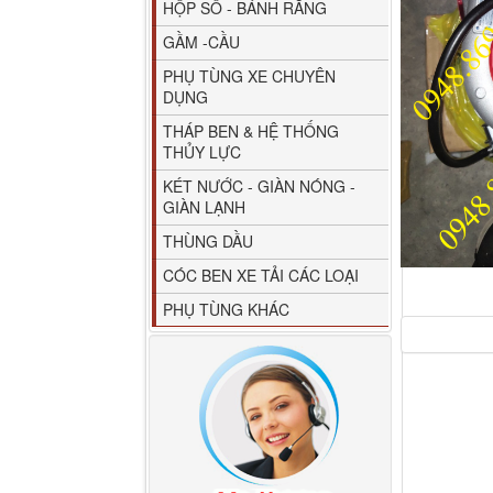
HỘP SỐ - BÁNH RĂNG
GẦM -CẦU
PHỤ TÙNG XE CHUYÊN
DỤNG
THÁP BEN & HỆ THỐNG
THỦY LỰC
80YHCB-60 Bơm xăng
KÉT NƯỚC - GIÀN NÓNG -
dầu 60m3/h...
GIÀN LẠNH
THÙNG DẦU
CÓC BEN XE TẢI CÁC LOẠI
PHỤ TÙNG KHÁC
M4610162101A0 Tapbi
cửa Thaco...