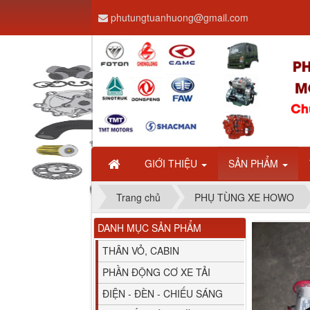
phutungtuanhuong@gmail.com
Dây ga CAMC H08 dài
2.68m
GIỚI THIỆU
SẢN PHẨM
Trang chủ
PHỤ TÙNG XE HOWO
DANH MỤC SẢN PHẨM
Bình nước phụ
Chenglong hải âu...
THÂN VỎ, CABIN
PHẦN ĐỘNG CƠ XE TẢI
ĐIỆN - ĐÈN - CHIẾU SÁNG