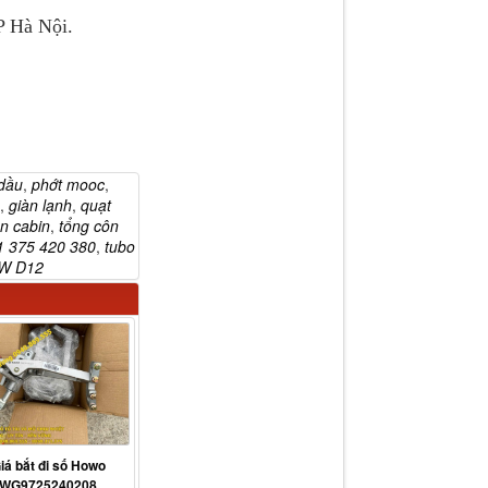
 Hà Nội.
 dầu
,
phớt mooc
,
,
giàn lạnh
,
quạt
́n cabin
,
tổng côn
1 375 420 380
,
tubo
W D12
iá bắt đi số Howo
WG9725240208