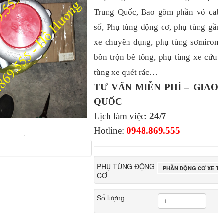
Trung Quốc, Bao gồm phần vỏ cab
số, Phụ tùng động cơ, phụ tùng 
xe chuyên dụng, phụ tùng sơmiro
bồn trộn bê tông, phụ tùng xe cứu
tùng xe quét rác…
TƯ VẤN MIỄN PHÍ – GIA
QUỐC
Lịch làm việc:
24/7
Hotline:
0948.869.555
PHỤ TÙNG ĐỘNG
PHẦN ĐỘNG CƠ XE T
CƠ
Số lượng