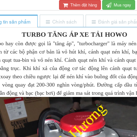
Thêm đặt hàng
Mua ngay
 tin sản phẩm
Chính sách
Đánh giá sản ph
TURBO TĂNG ÁP XE TẢI HOWO
 còn được gọi là "tăng áp", "turbocharger" là máy nén 
n từ các bộ phận cơ bản là vỏ hút khí, cánh quạt nén khí, bạ
 quạt tua-bin và vỏ nén khí. Cánh quạt nén khí và cánh quạt
ằng trục. Khi khí xả của động cơ tác động lên cánh quạt tu
 xoay theo chiều ngược lại để nén khí vào buồng đốt của độ
có vòng quay đạt 200-300 nghìn vòng/phút. Đường cấp dầu t
dẫn động và bạc (bạc bơi) để giảm ma sát trong quá trình vận 