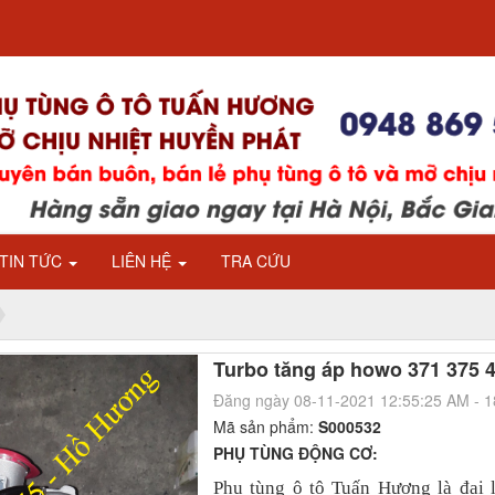
TIN TỨC
LIÊN HỆ
TRA CỨU
Turbo tăng áp howo 371 375 
Đăng ngày 08-11-2021 12:55:25 AM - 
Mã sản phẩm:
S000532
PHỤ TÙNG ĐỘNG CƠ:
Phụ tùng ô tô Tuấn Hương là đại lý