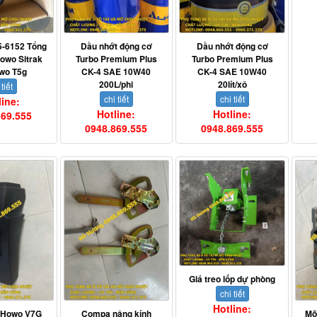
-6152 Tổng
Dầu nhớt động cơ
Dầu nhớt động cơ
Howo Sitrak
Turbo Premium Plus
Turbo Premium Plus
wo T5g
CK-4 SAE 10W40
CK-4 SAE 10W40
200L/phi
20lít/xô
 tiết
chi tiết
chi tiết
line:
Hotline:
Hotline:
869.555
0948.869.555
0948.869.555
Giá treo lốp dự phòng
chi tiết
Hotline:
 Howo V7G
Compa nâng kính
Mõ