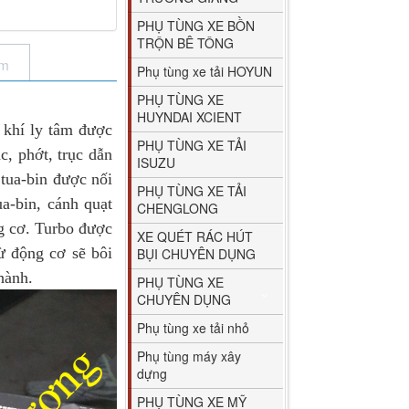
PHỤ TÙNG XE BỒN
TRỘN BÊ TÔNG
ẩm
Phụ tùng xe tải HOYUN
PHỤ TÙNG XE
HUYNDAI XCIENT
khí ly tâm được
PHỤ TÙNG XE TẢI
c, phớt, trục dẫn
ISUZU
 tua-bin được nối
PHỤ TÙNG XE TẢI
a-bin, cánh quạt
CHENGLONG
ng cơ. Turbo được
XE QUÉT RÁC HÚT
ừ động cơ sẽ bôi
BỤI CHUYÊN DỤNG
hành.
PHỤ TÙNG XE
CHUYÊN DỤNG
Phụ tùng xe tải nhỏ
Phụ tùng máy xây
dựng
PHỤ TÙNG XE MỸ