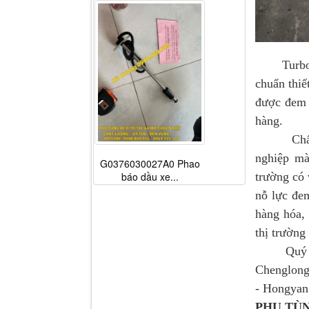
Turbo t
chuẩn thiế
được đem 
hàng.
Chất lượ
nghiệp mà
G0376030027A0 Phao
báo dầu xe...
trường có 
nỗ lực đe
hàng hóa, 
thị trường
Quý khách
Chenglong
- Hongyan 
PHỤ TU