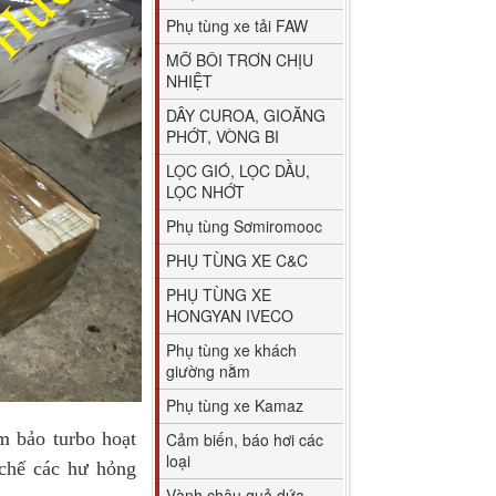
Phụ tùng xe tải FAW
MỠ BÔI TRƠN CHỊU
NHIỆT
DÂY CUROA, GIOĂNG
PHỚT, VÒNG BI
LỌC GIÓ, LỌC DẦU,
LỌC NHỚT
Phụ tùng Sơmiromooc
PHỤ TÙNG XE C&C
PHỤ TÙNG XE
HONGYAN IVECO
Phụ tùng xe khách
giường nằm
Phụ tùng xe Kamaz
 bảo turbo hoạt
Cảm biến, báo hơi các
loại
 chế các hư hỏng
Vành chậu quả dứa,