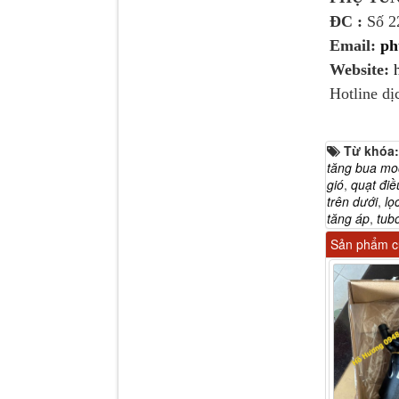
ĐC :
Số 
Email:
ph
Tapbi cửa Thaco Auman
C300
Website:
Hotline dị
Từ khóa
tăng bua mo
gió
,
quạt điề
trên dưới
,
lọ
tăng áp
,
tub
Sản phẩm cù
Đèn pha Dongfeng KL