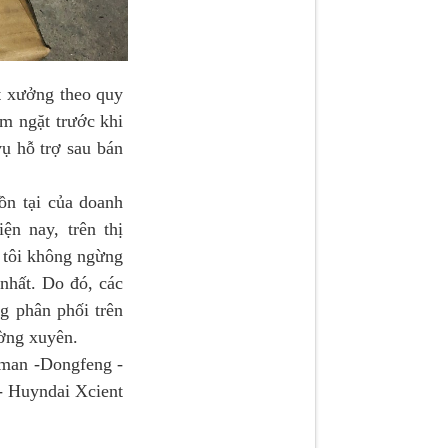
t xưởng theo quy
m ngặt trước khi
vụ hỗ trợ sau bán
 tại của doanh
n nay, trên thị
 tôi không ngừng
nhất. Do đó, các
ng phân phối trên
ường xuyên.
man -Dongfeng -
 Huyndai Xcient