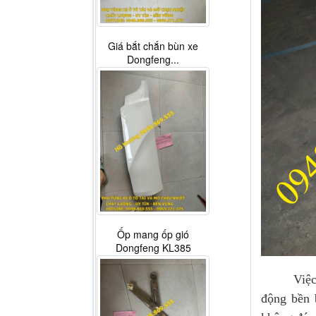
Giá bắt chắn bùn xe
Dongfeng...
Ốp mang ốp gió
Dongfeng KL385
Việc thay
động bền b