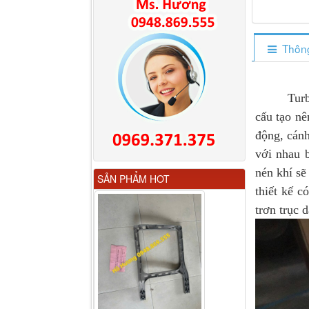
Thông
Turbo hay
cấu tạo nê
động, cánh
với nhau b
Gương chiếu hậu FAW
nén khí sẽ
SẢN PHẨM HOT
JH6 có sấy...
thiết kế 
trơn trục 