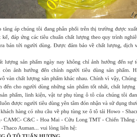
ăng áp
chúng tôi đang phân phối trên thị trường
được xuấ
t kế, đáp ứng các tiêu chuẩn chất lượng theo quy trình nghiê
ra bán tới người dùng. Được đảm bảo về chất lượng, dịch 
ng sản phẩm ngày nay không chỉ ảnh hưởng đến sự tồn
 còn ảnh hưởng đến chính người tiêu dùng sản phẩm. Hiệ
vô vàn chất lượng sản phẩm khác nhau. Chính vì vậy, Chúng
m đến cho người dùng những sản phẩm tốt nhất, chất lượng 
sản phẩm, linh kiện, vật tư phụ tùng ô tô của chúng tôi đa
 luôn được người tiêu dùng yên tâm đón nhận và sử dụng th
 hàng có nhu cầu về phụ tùng xe ô tô tải Howo - Shac
- CAMC- C&C - Hoa Mai - Cửu Long TMT - Chiến Thắng -
-Thaco Auman... vui lòng liên hệ:
̀NG Ô TÔ TUẤN HƯƠNG