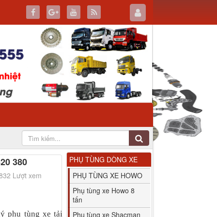
PHỤ TÙNG DÒNG XE
420 380
1832 Lượt xem
PHỤ TÙNG XE HOWO
Phụ tùng xe Howo 8
tấn
 phụ tùng xe tải
Phụ tùng xe Shacman