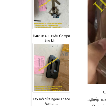
H4610140011A0 Compa
nâng kính...
Chất lượ
Tay mở cửa ngoài Thaco
nghiệp mà
Auman...