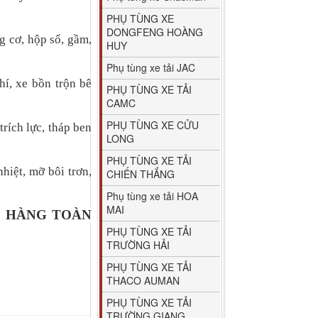
PHỤ TÙNG XE
DONGFENG HOÀNG
g cơ, hộp số, gầm,
HUY
Phụ tùng xe tải JAC
hí, xe bồn trộn bê
PHỤ TÙNG XE TẢI
CAMC
PHỤ TÙNG XE CỬU
trích lực, tháp ben
LONG
PHỤ TÙNG XE TẢI
hiệt, mỡ bôi trơn,
CHIẾN THẮNG
Phụ tùng xe tải HOA
MAI
O HÀNG TOÀN
PHỤ TÙNG XE TẢI
TRƯỜNG HẢI
PHỤ TÙNG XE TẢI
THACO AUMAN
PHỤ TÙNG XE TẢI
TRƯỜNG GIANG