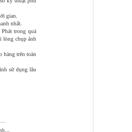
ố kỹ thuật phù
ời gian.
hanh nhất.
n Phát trong quá
ui lòng chụp ảnh
o hàng trên toàn
̀nh sử dụng lâu
ực…
hanh…