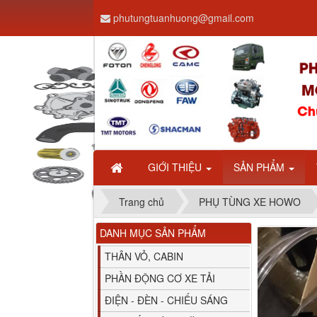
phutungtuanhuong@gmail.com
Dây ga CAMC H08 dài
2.68m
GIỚI THIỆU
SẢN PHẨM
Trang chủ
PHỤ TÙNG XE HOWO
DANH MỤC SẢN PHẨM
Bình nước phụ
Chenglong hải âu...
THÂN VỎ, CABIN
PHẦN ĐỘNG CƠ XE TẢI
ĐIỆN - ĐÈN - CHIẾU SÁNG