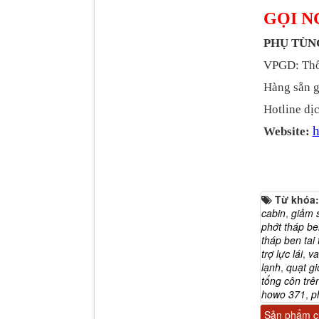
GỌI N
PHỤ TÙ
VPGD: Thôn
Dí cầu Chenglong dài
Hàng sẵn g
tổng 1m9...
Hotline dịc
h
Website:
Từ khóa
cabin
,
giảm 
phớt tháp be
tháp ben tai 
trợ lực lái
,
va
lạnh
,
quạt gio
Phớt tháp ben HYVA
tổng côn trên
200-5
howo 371
,
p
Sản phẩm cù