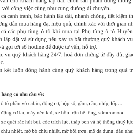
vấn cho khách hàng lắp đặt, chọn sản phẩm đúng thông s
 với công việc cũng như cung đường di chuyển.
 cả cạnh tranh, bảo hành lâu dài, nhanh chóng, tiết kiệm th
ng dẫn mua hàng đạt hiệu quả, chính xác với thời gian n
t cả các phụ tùng ô tô khi mua tại Phụ tùng ô tô Huyề
nh lắp đặt và sử dụng nếu xảy ra bất thường quý khách v
 và gọi tới số hotline để được tư vấn, hỗ trợ.
c vụ quý khách hàng 24/7, hoá đơn chứng từ đầy đủ, gia
c.
 kết luôn đồng hành cùng quý khách hàng trong quá tri
 hàng có nhu cầu về:
 ô tô phần vỏ cabin, động cơ, hộp số, gầm, cầu, nhíp, lốp…
 động cơ lai, máy nén khí, xe bồn trộn bê tông, sơmiromooc…
xe quét rác hút bụi, cóc trích lực, tháp ben và hệ thống thuỷ l
chịu nhiệt, mỡ bò chịu nhiệt, mỡ bôi trơn, mỡ đa dụng, dầu p