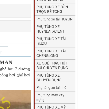
PHỤ TÙNG XE BỒN
TRỘN BÊ TÔNG
Phụ tùng xe tải HOYUN
PHỤ TÙNG XE
HUYNDAI XCIENT
PHỤ TÙNG XE TẢI
ISUZU
PHỤ TÙNG XE TẢI
ẩm
CHENGLONG
UMAN
XE QUÉT RÁC HÚT
BỤI CHUYÊN DỤNG
ghế hơi 2 đường
 bóng hơi ghế hơi
PHỤ TÙNG XE
CHUYÊN DỤNG
Phụ tùng xe tải nhỏ
Phụ tùng máy xây
dựng
PHỤ TÙNG XE MỸ