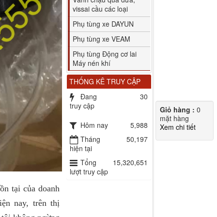
vissai cầu các loại
Phụ tùng xe DAYUN
Phụ tùng xe VEAM
Phụ tùng Động cơ lai
Máy nén khí
THỐNG KÊ TRUY CẬP
Đang
30
truy cập
Giỏ hàng :
0
mặt hàng
Hôm nay
5,988
Xem chi tiết
Tháng
50,197
hiện tại
Tổng
15,320,651
lượt truy cập
 tại của doanh
n nay, trên thị