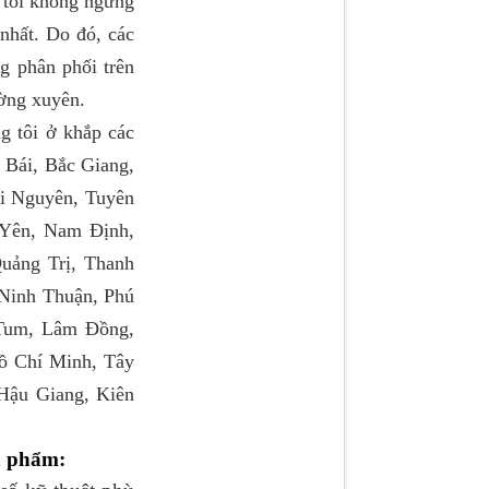
 tôi không ngừng
nhất. Do đó, các
ng phân phối trên
ường xuyên.
 tôi ở khắp các
 Bái, Bắc Giang,
i Nguyên, Tuyên
Yên, Nam Định,
uảng Trị, Thanh
Ninh Thuận, Phú
 Tum, Lâm Đồng,
ồ Chí Minh, Tây
Hậu Giang, Kiên
n phẩm: