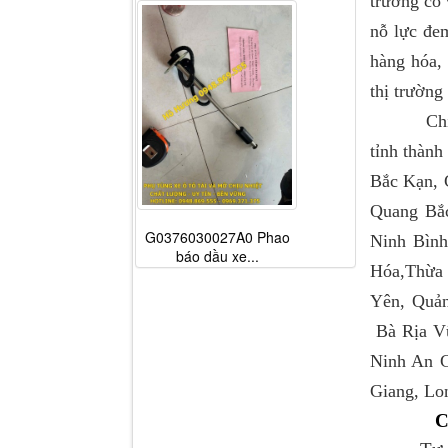
trường có 
nỗ lực đe
hàng hóa, 
thị trường
Chính vì
tỉnh thành
Bắc Kạn, 
Quang Bắ
G0376030027A0 Phao
Ninh Bình
báo dầu xe...
Hóa,Thừa 
Yên, Quả
Bà Rịa Vũ
Ninh An G
Giang, Lon
C