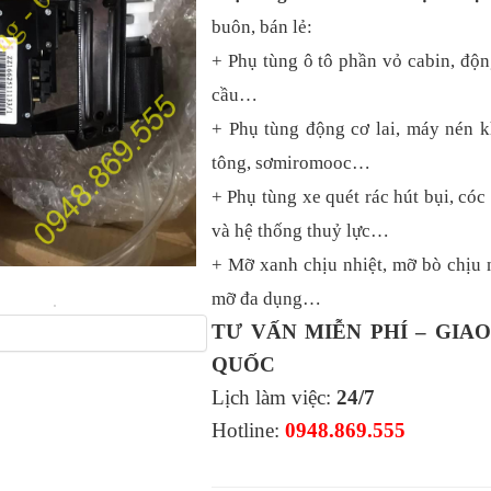
buôn, bán lẻ:
+ Phụ tùng ô tô phần vỏ cabin, độn
cầu…
+ Phụ tùng động cơ lai, máy nén k
tông, sơmiromooc…
+ Phụ tùng xe quét rác hút bụi, cóc 
và hệ thống thuỷ lực…
+ Mỡ xanh chịu nhiệt, mỡ bò chịu n
mỡ đa dụng…
TƯ VẤN MIỄN PHÍ – GIA
QUỐC
Lịch làm việc:
24/7
Hotline:
0948.869.555