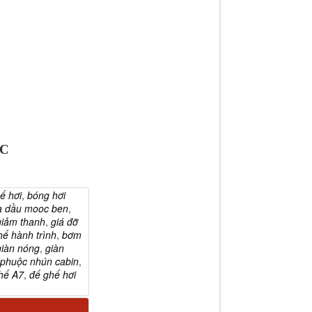
ỐC
ế hơi
,
bóng hơi
a dầu mooc ben
,
giảm thanh
,
giá đỡ
ế hành trình
,
bơm
iàn nóng
,
giàn
phuộc nhún cabin
,
ghế A7
,
đế ghế hơi