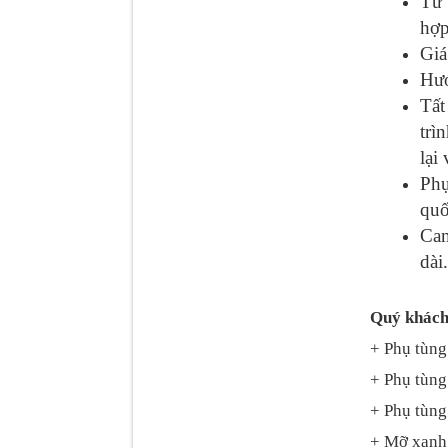
Tư 
hợp
Giá
Tapbi cửa Thaco Auman
C300
Hướ
Tấ
trì
lại
Phụ
quố
Cam
dài.
Quý khách
Đèn pha Dongfeng KL
+ Phụ tùng
+ Phụ tùng
+ Phụ tùng 
+ Mỡ xanh 