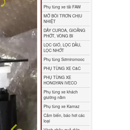
Phụ tùng xe tải FAW
MỠ BÔI TRƠN CHỊU
NHIỆT
DÂY CUROA, GIOĂNG
PHỚT, VÒNG BI
LỌC GIÓ, LỌC DẦU,
LỌC NHỚT
Phụ tùng Sơmiromooc
PHỤ TÙNG XE C&C
PHỤ TÙNG XE
HONGYAN IVECO
Phụ tùng xe khách
giường nằm
Phụ tùng xe Kamaz
Cảm biến, báo hơi các
loại
Vành chậu quả dứa,