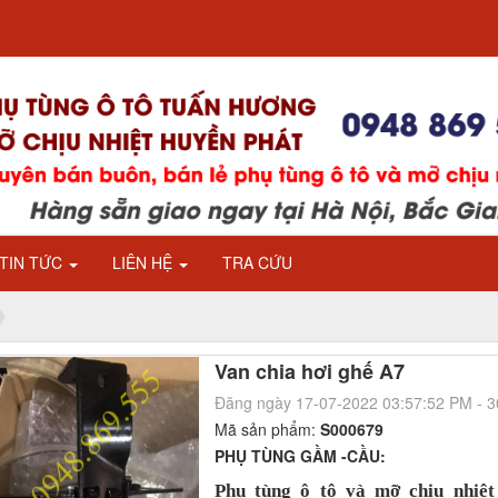
TIN TỨC
LIÊN HỆ
TRA CỨU
Van chia hơi ghế A7
Đăng ngày 17-07-2022 03:57:52 PM - 
Mã sản phẩm:
S000679
PHỤ TÙNG GẦM -CẦU:
Phụ tùng ô tô và mỡ chịu nhiệ