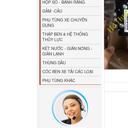
HỘP SỐ - BÁNH RĂNG
GẦM -CẦU
PHỤ TÙNG XE CHUYÊN
DỤNG
THÁP BEN & HỆ THỐNG
THỦY LỰC
80YHCB-60 Bơm xăng
KÉT NƯỚC - GIÀN NÓNG -
dầu 60m3/h...
GIÀN LẠNH
THÙNG DẦU
CÓC BEN XE TẢI CÁC LOẠI
PHỤ TÙNG KHÁC
M4610162101A0 Tapbi
cửa Thaco...