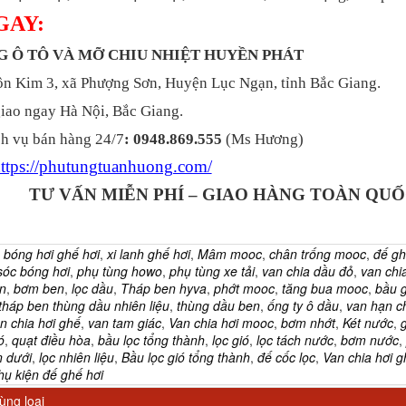
GAY:
NG Ô TÔ VÀ MỠ CHIU NHIỆT HUYỀN PHÁT
 Kim 3, xã Phượng Sơn, Huyện Lục Ngạn, tỉnh Bắc Giang.
iao ngay Hà Nội, Bắc Giang.
h vụ bán hàng 24/7
: 0948.869.555
(Ms Hương)
ttps://phutungtuanhuong.com/
TƯ VẤN MIỄN PHÍ – GIAO HÀNG TOÀN QU
:
bóng hơi ghế hơi
,
xi lanh ghế hơi
,
Mâm mooc
,
chân trống mooc
,
đế gh
sóc bóng hơi
,
phụ tùng howo
,
phụ tùng xe tải
,
van chia dầu đỏ
,
van chi
n
,
bơm ben
,
lọc dầu
,
Tháp ben hyva
,
phớt mooc
,
tăng bua mooc
,
bầu 
tháp ben thùng dầu nhiên liệu
,
thùng dầu ben
,
ống ty ô dầu
,
van hạn ch
n chia hơi ghế
,
van tam giác
,
Van chia hơi mooc
,
bơm nhớt
,
Két nước
,
g
́
,
quạt điều hòa
,
bầu lọc tổng thành
,
lọc gió
,
lọc tách nước
,
bơm nước
,
 dưới
,
lọc nhiên liệu
,
Bầu lọc gió tổng thành
,
đế cốc lọc
,
Van chia hơi 
hụ kiện đế ghế hơi
ng loại