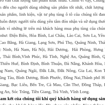
vô vàn chất lượng sản phẩm khác nhau. Chính vì vậy, Chúng
m đến cho người dùng những sản phẩm tốt nhất, chất lượng 
sản phẩm, linh kiện, vật tư phụ tùng ô tô của chúng tôi đa
 luôn được người tiêu dùng yên tâm đón nhận và sử dụng th
 những lẽ trên mà khách hàng mua phụ tùng của chúng
 như: Điện Biên, Hòa Bình, Lai Châu, Lào Cai, Sơn La, Yên
Cao Bằng, Hà Giang, Lạng Sơn, Phú Thọ, Quảng Ninh, Thá
c Ninh, Hà Nam, Hà Nội, Hải Dương, Hải Phòng, Hưng 
, Thái Bình,Vĩnh Phúc, Hà Tĩnh, Nghệ An, Quảng Bình, Q
Thiên Huế, Bình Định, Bình Thuận, Đà Nẵng, Khánh Hòa, 
ng Nam, Quảng Ngãi, Đắk Lắk, Đắk Nông, Gia Lai, Kon
ng Tàu, Bình Dương, Bình Phước, Đồng Nai,Thành phố H
iang, Bạc Liêu, Bến Tre, Cà Mau, Cần Thơ, Đồng Tháp, 
g An, Sóc Trăng, Tiền Giang, Trà Vinh, Vĩnh Long.
am kết của chúng tôi khi quý khách hàng sử dụng sả