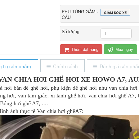
PHỤ TÙNG GẦM -
GIẢM SÓC XE
CẦU
Số lượng
Thêm đặt hàng
Mua ngay
 tin sản phẩm
Chính sách
Đánh giá sản ph
VAN CHIA HƠI GHẾ HƠI XE HOWO A7, A
n đế ghế hơi, phụ kiện đế ghế hơi như van chia hơi 
ng hơi, van tam giác, xi lanh ghế hơi, van chia hơi ghế A7,
ng hơi ghế A7, ....
 thực tế Van chia hơi ghếA7: