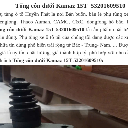
Tổng côn dưới Kamaz 15T 53201609510
ụ tùng ô tô Huyền Phát là nơi Bán buôn, bán lẻ phụ tùng xe 
englong, Thaco Auman, CAMC, C&C, dongfong hồ bắc, 
ng côn dưới Kamaz 15T 53201609510
là sản phẩm chất l
tin dùng. Phụ tùng xe ô tô tải của chúng tôi đang được các
hữa tin dùng phổ biến trải rộng tử Bắc - Trung- Nam. ... Đư
iá là uy tín, chất lượng, giá thành hợp lý, phù hợp với nhu c
ảnh
Tổng côn dưới Kamaz 15T 53201609510: