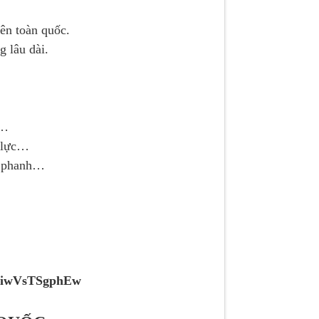
ên toàn quốc.
g lâu dài.
c…
ỷ lực…
u phanh…
2qiwVsTSgphEw