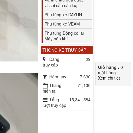
vissai cầu các loại
Phụ tùng xe DAYUN
Phụ tùng xe VEAM
Phụ tùng Động cơ lai
Máy nén khí
THỐNG KÊ TRUY CẬP
Đang
29
truy cập
Giỏ hàng :
0
mặt hàng
Hôm nay
7,630
Xem chi tiết
Tháng
71,130
hiện tại
Tổng
15,341,584
lượt truy cập