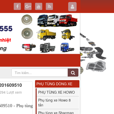
PHỤ TÙNG DÒNG XE
201609510
1294 Lượt xem
PHỤ TÙNG XE HOWO
Phụ tùng xe Howo 8
tấn
09510 - Phụ tùng
Phụ tùng xe Shacman