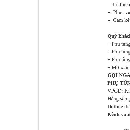
hotline đ
Phục vụ
Cam kết
Dí cầu Chenglong dài
Quý khách
tổng 1m9...
+ Phụ tùng
+ Phụ tùng
+ Phụ tùng
+ Mỡ xanh
GỌI NGA
PHỤ TU
VPGD: Kim
Hàng sẵn 
Hotline dị
Phớt tháp ben HYVA
Kênh you
200-5