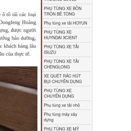
PHỤ TÙNG XE BỒN
TRỘN BÊ TÔNG
ô tô tải các loại
Dongfeng Hoàng
Phụ tùng xe tải HOYUN
ượng, được người
PHỤ TÙNG XE
HUYNDAI XCIENT
 xưởng bảo dưỡng,
ợc khách hàng lâu
PHỤ TÙNG XE TẢI
ISUZU
ầu của thực tế.
PHỤ TÙNG XE TẢI
CHENGLONG
XE QUÉT RÁC HÚT
BỤI CHUYÊN DỤNG
PHỤ TÙNG XE
CHUYÊN DỤNG
Phụ tùng xe tải nhỏ
Phụ tùng máy xây
dựng
PHỤ TÙNG XE MỸ