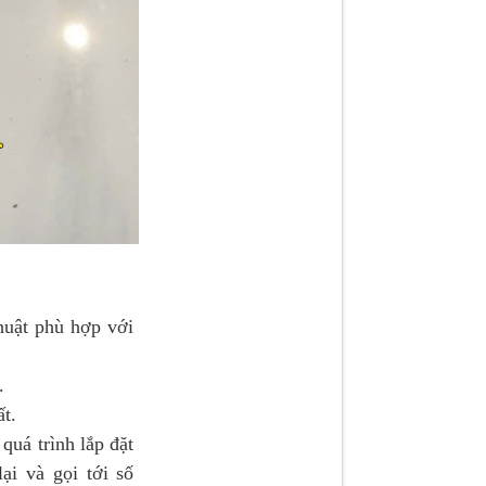
huật phù hợp với
.
t.
á trình lắp đặt
i và gọi tới số