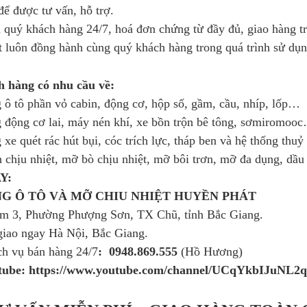
ể được tư vấn, hỗ trợ.
 quý khách hàng 24/7, hoá đơn chứng từ đầy đủ, giao hàng tr
 luôn đồng hành cùng quý khách hàng trong quá trình sử dụn
 hàng có nhu cầu về:
 ô tô phần vỏ cabin, động cơ, hộp số, gầm, cầu, nhíp, lốp…
 động cơ lai, máy nén khí, xe bồn trộn bê tông, sơmiromoo
 xe quét rác hút bụi, cóc trích lực, tháp ben và hệ thống thu
 chịu nhiệt, mỡ bò chịu nhiệt, mỡ bôi trơn, mỡ đa dụng, dầ
Y:
̀NG Ô TÔ VÀ MỠ CHIU NHIỆT HUYỀN PHÁT
 3, Phường Phượng Sơn, TX Chũ, tỉnh Bắc Giang.
giao ngay Hà Nội, Bắc Giang.
ch vụ bán hàng 24/7
: 0948.869.555
(Hồ Hương)
tube: https://www.youtube.com/channel/UCqYkbIJuNL