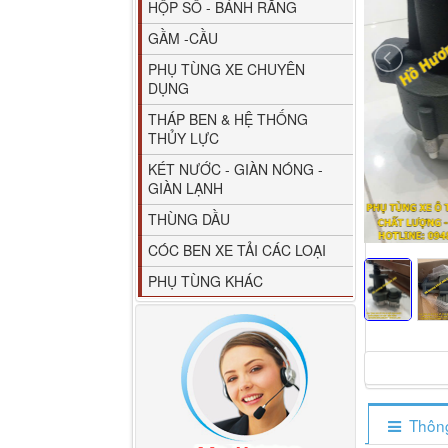
HỘP SỐ - BÁNH RĂNG
GẦM -CẦU
PHỤ TÙNG XE CHUYÊN
DỤNG
THÁP BEN & HỆ THỐNG
THỦY LỰC
80YHCB-60 Bơm xăng
KÉT NƯỚC - GIÀN NÓNG -
dầu 60m3/h...
GIÀN LẠNH
THÙNG DẦU
CÓC BEN XE TẢI CÁC LOẠI
PHỤ TÙNG KHÁC
Thông
M4610162101A0 Tapbi
cửa Thaco...