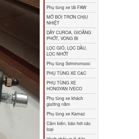
Phụ tùng xe tải FAW
MỠ BÔI TRƠN CHỊU
NHIỆT
DÂY CUROA, GIOĂNG
PHỚT, VÒNG BI
LỌC GIÓ, LỌC DẦU,
LỌC NHỚT
Phụ tùng Sơmiromooc
PHỤ TÙNG XE C&C
PHỤ TÙNG XE
HONGYAN IVECO
Phụ tùng xe khách
giường nằm
Phụ tùng xe Kamaz
Cảm biến, báo hơi các
loại
Vành chậu quả dứa,