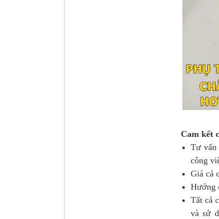
Tapbi cửa Thaco Auman
C300
Cam kết c
Tư vấn 
Đèn pha Dongfeng KL
công vi
Giá cả c
Hướng d
Tất cả
và sử 