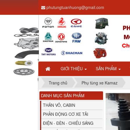
phutungtuanhuong@gmail.com
Dây ga CAMC H08 dài
2.68m
GIỚI THIỆU
SẢN PHẨM
Trang chủ
Phụ tùng xe Kamaz
DANH MỤC SẢN PHẨM
Bình nước phụ
Chenglong hải âu...
THÂN VỎ, CABIN
PHẦN ĐỘNG CƠ XE TẢI
ĐIỆN - ĐÈN - CHIẾU SÁNG