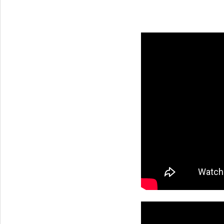
G0376030027A0 Phao
báo dầu xe...
Tapbi cửa Thaco Auman
C300
Đèn pha Dongfeng KL