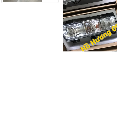
Ốp mang ốp gió
Dongfeng KL385
H4610140011A0 Compa
nâng kính...
Tay mở cửa ngoài Thaco
Auman...