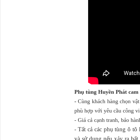
Dí cầu Chenglong dài
tổng 1m9...
Phớt tháp ben HYVA
200-5
Phụ tùng Huyền Phát cam 
-
Cùng khách hàng chọn vật 
phù hợp với yêu cầu công vi
- Giá cả cạnh tranh, bảo hàn
Tất cả các phụ tùng ô t
-
H4502A01120A0 Trục lật
và sử dụng nếu xảy ra bấ