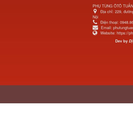
PHỤ TÙNG ÔTÔ TUẤ
Bầu lọc gió (bầu bô e)
Địa chỉ:
229, đườn
động cơ...
Nội
Điện thoại:
0948.8
Email:
phutungtu
Dầu nhớt động cơ Turbo
Website:
https://
Premium...
Dev by
Dị
Dầu nhớt động cơ Turbo
Premium...
Két nước xe đầu kéo
C&C