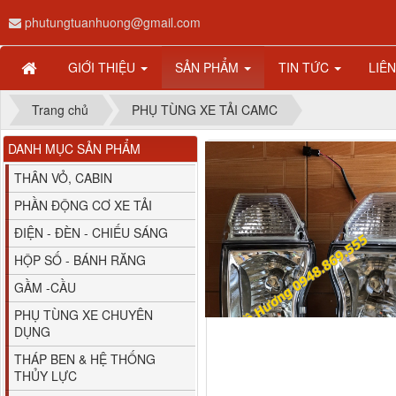
phutungtuanhuong@gmail.com
GIỚI THIỆU
SẢN PHẨM
TIN TỨC
LIÊ
Trang chủ
PHỤ TÙNG XE TẢI CAMC
DANH MỤC SẢN PHẨM
THÂN VỎ, CABIN
PHẦN ĐỘNG CƠ XE TẢI
ĐIỆN - ĐÈN - CHIẾU SÁNG
HỘP SỐ - BÁNH RĂNG
GẦM -CẦU
PHỤ TÙNG XE CHUYÊN
DỤNG
THÁP BEN & HỆ THỐNG
THỦY LỰC