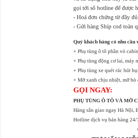
cabin...
gọi tới số hotline để được 
Ba đờ sốc Trường Giang
- Hoá đơn chứng từ đầy đủ,
9 tấn 2...
- Gửi hàng Ship cod toàn q
Quý khách hàng có nhu cầu 
+ Phụ tùng ô tô phần vỏ cabin
+ Phụ tùng động cơ lai, máy 
+ Phụ tùng xe quét rác hút bụ
+ Mỡ xanh chịu nhiệt, mỡ bò 
GỌI NGAY:
H0340030302A0 Bơm
PHỤ TÙNG Ô TÔ VÀ MỠ
trợ lực lái...
Hàng sẵn giao ngay Hà Nội, 
Hotline dịch vụ bán hàng 24/