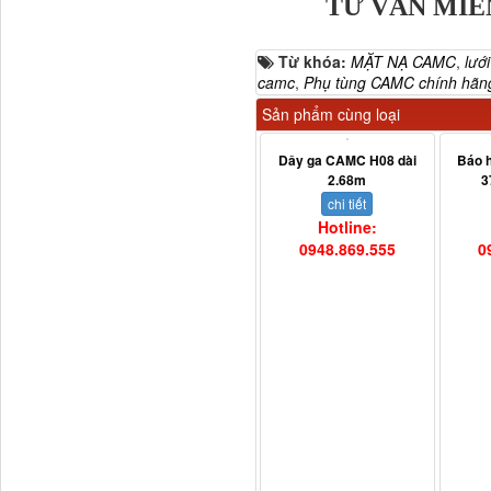
TƯ VẤN MIỄ
Từ khóa:
MẶT NẠ CAMC
,
lướ
camc
,
Phụ tùng CAMC chính hãn
Sản phẩm cùng loại
711W30715-6152 Tổng
Dây ga CAMC H08 dài
Báo 
côn trên...
2.68m
3
chi tiết
Hotline:
0948.869.555
0
Bô xả động cơ lai