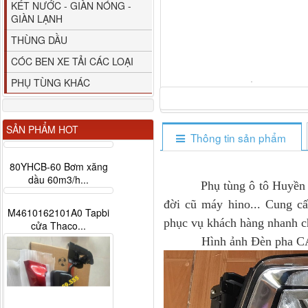
KÉT NƯỚC - GIÀN NÓNG -
GIÀN LẠNH
THÙNG DẦU
CÓC BEN XE TẢI CÁC LOẠI
PHỤ TÙNG KHÁC
SẢN PHẨM HOT
Thông tin sản phẩm
80YHCB-60 Bơm xăng
dầu 60m3/h...
Phụ tùng ô tô Huyền Phá
đời cũ máy hino... Cung cấ
M4610162101A0 Tapbi
phục vụ khách hàng nhanh ch
cửa Thaco...
Hình ảnh Đèn pha CA