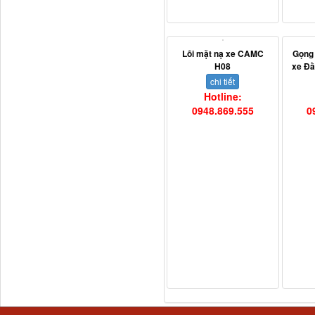
3800010-T0141 Đồng hồ
taplo...
Lõi mặt nạ xe CAMC
Gọng
H08
xe Đ
chi tiết
Hotline:
0948.869.555
0
Vè cua lốp liền bậc
Thaco...
Chắn bùn Thaco Auman
FV400
Bơm nước động cơ lai
ZH4102