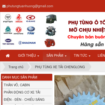
phutungtuanhuong@gmail.com
Dây ga CAMC H08 dài
2.68m
GIỚI THIỆU
SẢN PHẨM
TIN TỨC
LIÊ
Trang chủ
PHỤ TÙNG XE TẢI CHENGLONG
DANH MỤC SẢN PHẨM
Bình nước phụ
Chenglong hải âu...
THÂN VỎ, CABIN
PHẦN ĐỘNG CƠ XE TẢI
ĐIỆN - ĐÈN - CHIẾU SÁNG