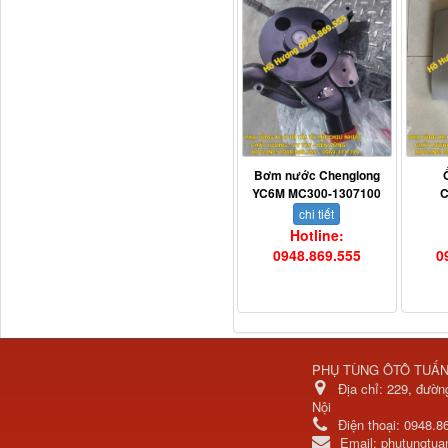
Tapbi cửa Thaco Auman
C300
Bơm nước Chenglong
YC6M MC300-1307100
C
chi tiết
Hotline:
0948.869.555
0
Đèn pha Dongfeng KL
PHỤ TÙNG ÔTÔ TUẤ
Địa chỉ:
229, đườn
Nội
Điện thoại:
0948.8
Email:
phutungtu