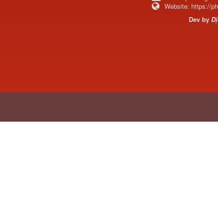
Website:
https://
Dev by
Dị
Dí cầu Chenglong dài
tổng 1m9...
Phớt tháp ben HYVA
200-5