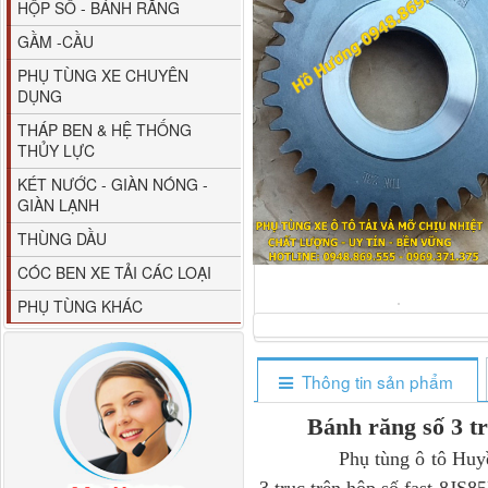
HỘP SỐ - BÁNH RĂNG
GẦM -CẦU
PHỤ TÙNG XE CHUYÊN
DỤNG
THÁP BEN & HỆ THỐNG
THỦY LỰC
80YHCB-60 Bơm xăng
KÉT NƯỚC - GIÀN NÓNG -
dầu 60m3/h...
GIÀN LẠNH
THÙNG DẦU
CÓC BEN XE TẢI CÁC LOẠI
PHỤ TÙNG KHÁC
Thông tin sản phẩm
Bánh răng số 3 t
Phụ tùng ô tô Huyền Phát
M4610162101A0 Tapbi
cửa Thaco...
3 trục trên hộp số fast 8JS