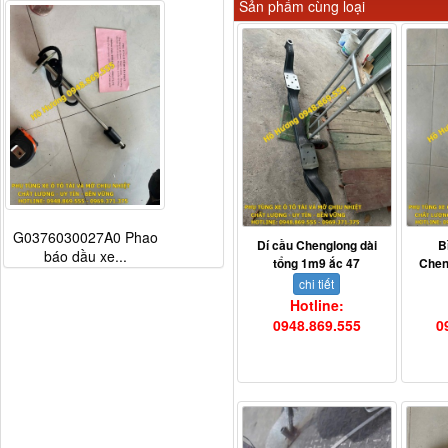
Sản phẩm cùng loại
G0376030027A0 Phao
Dí cầu Chenglong dài
B
báo dầu xe...
tổng 1m9 ắc 47
Chen
chi tiết
Hotline:
0948.869.555
0