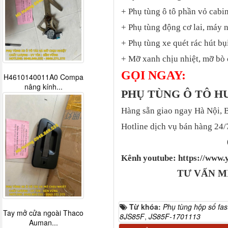
+ Phụ tùng ô tô phần vỏ cabin
+ Phụ tùng động cơ lai, máy 
+ Phụ tùng xe quét rác hút bụ
+ Mỡ xanh chịu nhiệt, mỡ bò 
GỌI NGAY:
H4610140011A0 Compa
nâng kính...
PHỤ TÙNG Ô TÔ 
Hàng sẵn giao ngay Hà Nội, 
Hotline dịch vụ bán hàng 24/
Kênh youtube: https://ww
TƯ VẤN M
Từ khóa:
Phụ tùng hộp số fas
Tay mở cửa ngoài Thaco
8JS85F
,
JS85F-1701113
Auman...