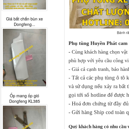
Giá bắt chắn bùn xe
Dongfeng...
Bánh ră
Phụ tùng Huyền Phát cam 
-
Cùng khách hàng chọn vật t
phù hợp với yêu cầu công vi
- Giá cả cạnh tranh, bảo hàn
Tất cả các phụ tùng ô tô
-
và sử dụng nếu xảy ra bấ
gọi tới số hotline để được 
Ốp mang ốp gió
Dongfeng KL385
- Hoá đơn chứng từ đầy đủ,
- Gửi hàng Ship cod toàn q
Quý khách hàng có nhu cầu 