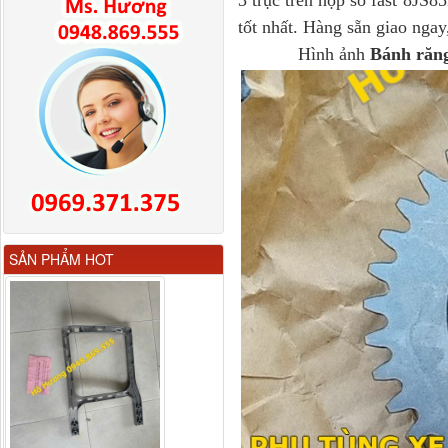
tốt nhất. Hàng sẵn giao ngay
Hình ảnh
Bánh răng 
Gương chiếu hậu FAW
SẢN PHẨM HOT
JH6 có sấy...