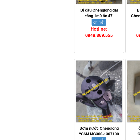
Dí cầu Chenglong dài
B
tổng 1m9 ắc 47
Chen
chi tiết
Hotline:
0948.869.555
0
711W30715-6152 Tổng
côn trên...
Bô xả động cơ lai
Bơm nước Chenglong
YC6M MC300-1307100
C