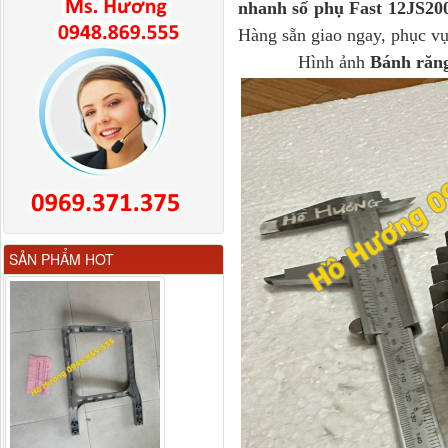
nhanh số phụ Fast 12JS20
Hàng sẵn giao ngay, phục vụ
Hình ảnh
Bánh răng
Gương chiếu hậu FAW
SẢN PHẨM HOT
JH6 có sấy...