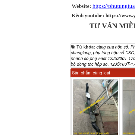
https://phutungt
Website:
Ba đờ sốc Trường Giang
9 tấn 2...
Kênh youtube: https://ww
TƯ VẤN MIỄ
Từ khóa:
càng cua hộp số
,
Ph
chenglong
,
phụ tùng hộp số C&C
nhanh số phụ Fast 12JS200T-17
bộ đồng tốc hộp số
,
12JS160T-1
Sản phẩm cùng loại
H0340030302A0 Bơm
trợ lực lái...