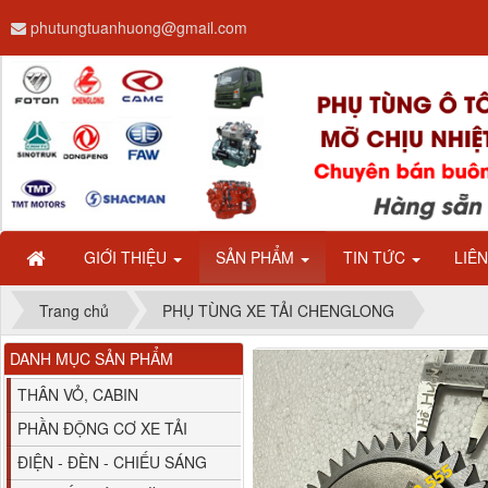
phutungtuanhuong@gmail.com
Dây ga CAMC H08 dài
2.68m
GIỚI THIỆU
SẢN PHẨM
TIN TỨC
LIÊ
Trang chủ
PHỤ TÙNG XE TẢI CHENGLONG
DANH MỤC SẢN PHẨM
Bình nước phụ
Chenglong hải âu...
THÂN VỎ, CABIN
PHẦN ĐỘNG CƠ XE TẢI
ĐIỆN - ĐÈN - CHIẾU SÁNG