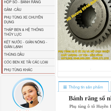
HỘP SỐ - BÁNH RĂNG
GẦM -CẦU
PHỤ TÙNG XE CHUYÊN
DỤNG
THÁP BEN & HỆ THỐNG
THỦY LỰC
80YHCB-60 Bơm xăng
KÉT NƯỚC - GIÀN NÓNG -
dầu 60m3/h...
GIÀN LẠNH
THÙNG DẦU
CÓC BEN XE TẢI CÁC LOẠI
PHỤ TÙNG KHÁC
Thông tin sản phẩm
Bánh răng số n
M4610162101A0 Tapbi
Phụ tùng ô tô Huyền Phá
cửa Thaco...