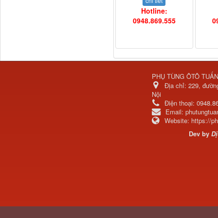
chi tiết
Hotline:
0948.869.555
0
PHỤ TÙNG ÔTÔ TUẤ
Địa chỉ:
229, đườn
3800010-T0141 Đồng hồ
Nội
taplo...
Điện thoại:
0948.8
Email:
phutungtu
Website:
https://
Dev by
Dị
Vè cua lốp liền bậc