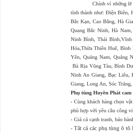
Chính vì những lẽ trên 
tỉnh thành như: Điện Biên,
Bắc Kạn, Cao Bằng, Hà Gia
Quang Bắc Ninh, Hà Nam,
Dí cầu Chenglong dài
Ninh Bình, Thái Bình,Vĩnh
tổng 1m9...
Hóa,Thừa Thiên Huế, Bình 
Yên, Quảng Nam, Quảng N
Bà Rịa Vũng Tàu, Bình Dư
Ninh An Giang, Bạc Liêu,
Giang, Long An, Sóc Trăng,
Phụ tùng Huyền Phát cam 
-
Cùng khách hàng chọn vật 
phù hợp với yêu cầu công vi
Phớt tháp ben HYVA
- Giá cả cạnh tranh, bảo hàn
200-5
Tất cả các phụ tùng ô t
-