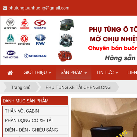
phutungtuanhuong@gmail.com
Dây ga CAMC H08 dài
2.68m
GIỚI THIỆU
SẢN PHẨM
TIN TỨC
LIÊ
Trang chủ
PHỤ TÙNG XE TẢI CHENGLONG
DANH MỤC SẢN PHẨM
Bình nước phụ
Chenglong hải âu...
THÂN VỎ, CABIN
PHẦN ĐỘNG CƠ XE TẢI
ĐIỆN - ĐÈN - CHIẾU SÁNG