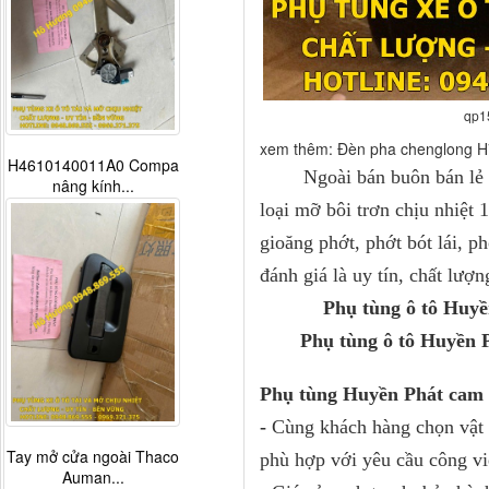
qp1
xem thêm: Đèn pha chenglong 
H4610140011A0 Compa
Ngoài bán buôn bán lẻ phụ 
nâng kính...
loại mỡ bôi trơn chịu nhiệt 
gioăng phớt, phớt bót lái, p
đánh giá là uy tín, chất lượ
Phụ tùng ô tô Huyền
Phụ tùng ô tô Huyền P
Phụ tùng Huyền Phát cam 
-
Cùng khách hàng chọn vật t
Tay mở cửa ngoài Thaco
phù hợp với yêu cầu công vi
Auman...