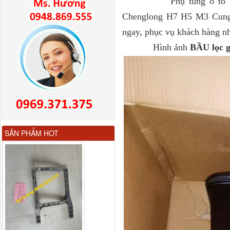
Phụ tùng ô tô Huyền P
Chenglong H7 H5 M3 Cung c
ngay, phục vụ khách hàng nh
Hình ảnh
BẦU lọc gi
Gương chiếu hậu FAW
SẢN PHẨM HOT
JH6 có sấy...