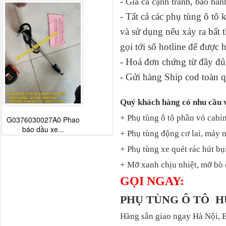
- Giá cả cạnh tranh, bảo hàn
Tất cả các phụ tùng ô tô
-
và sử dụng nếu xảy ra bấ
gọi tới số hotline để được 
- Hoá đơn chứng từ đầy đủ,
- Gửi hàng Ship cod toàn q
Quý khách hàng có nhu cầu 
+ Phụ tùng ô tô phần vỏ cabin
G0376030027A0 Phao
báo dầu xe...
+ Phụ tùng động cơ lai, máy 
+ Phụ tùng xe quét rác hút bụ
+ Mỡ xanh chịu nhiệt, mỡ bò 
GỌI NGAY:
PHỤ TÙNG Ô TÔ 
Hàng sẵn giao ngay Hà Nội, 