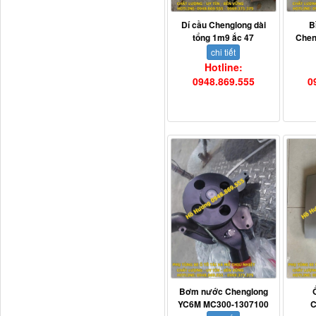
Dí cầu Chenglong dài
B
tổng 1m9 ắc 47
Chen
chi tiết
Hotline:
0948.869.555
0
Dí cầu Chenglong dài
tổng 1m9...
Phớt tháp ben HYVA
200-5
Bơm nước Chenglong
YC6M MC300-1307100
C