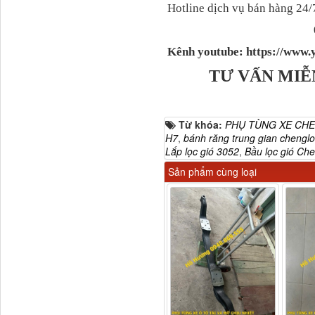
Hotline dịch vụ bán hàng 24/
Tapbi cửa Thaco Auman
Kênh youtube: https://ww
C300
TƯ VẤN MIỄ
Từ khóa:
PHỤ TÙNG XE CH
H7
,
bánh răng trung gian chengl
Lắp lọc gió 3052
,
Bầu lọc gió Ch
Sản phẩm cùng loại
Đèn pha Dongfeng KL