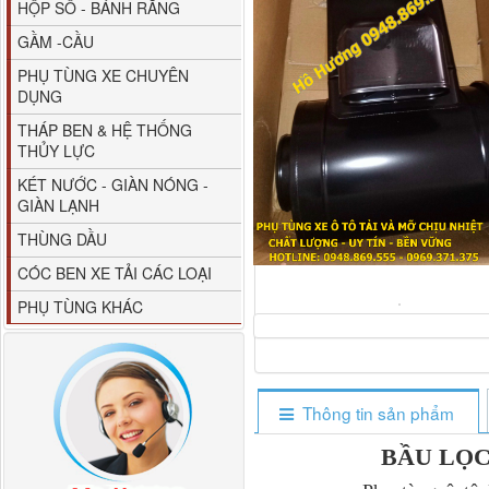
HỘP SỐ - BÁNH RĂNG
GẦM -CẦU
PHỤ TÙNG XE CHUYÊN
DỤNG
THÁP BEN & HỆ THỐNG
THỦY LỰC
80YHCB-60 Bơm xăng
KÉT NƯỚC - GIÀN NÓNG -
dầu 60m3/h...
GIÀN LẠNH
THÙNG DẦU
CÓC BEN XE TẢI CÁC LOẠI
PHỤ TÙNG KHÁC
Thông tin sản phẩm
BẦU LỌC
M4610162101A0 Tapbi
cửa Thaco...