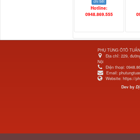
chi tiết
Hotline:
0948.869.555
0
PHỤ TÙNG ÔTÔ TUẤ
Địa chỉ:
229, đườn
Nội
H4502A01120A0 Trục lật
Điện thoại:
0948.8
cabin...
Email:
phutungtu
Website:
https://
Dev by
Dị