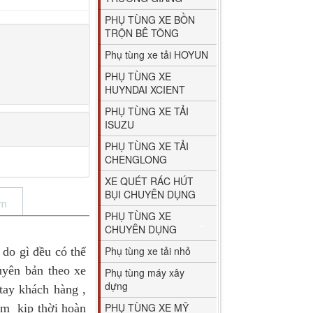
PHỤ TÙNG XE BỒN
TRỘN BÊ TÔNG
Phụ tùng xe tải HOYUN
PHỤ TÙNG XE
HUYNDAI XCIENT
PHỤ TÙNG XE TẢI
ISUZU
PHỤ TÙNG XE TẢI
CHENGLONG
XE QUÉT RÁC HÚT
BỤI CHUYÊN DỤNG
ẩm
PHỤ TÙNG XE
CHUYÊN DỤNG
Phụ tùng xe tải nhỏ
do gì đều có thể
uyên bản theo xe
Phụ tùng máy xây
dựng
tay khách hàng ,
PHỤ TÙNG XE MỸ
hằm kịp thời hoàn