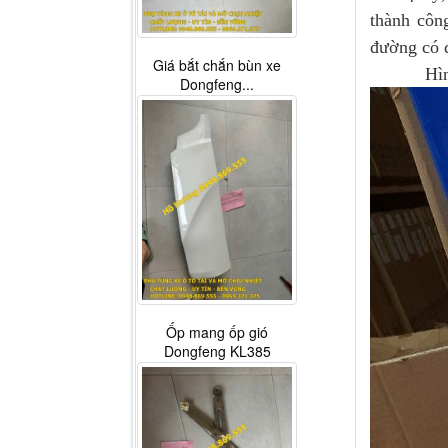
thành côn
đường có đ
Giá bắt chắn bùn xe
Hình ảnh
Dongfeng...
Ốp mang ốp gió
Dongfeng KL385