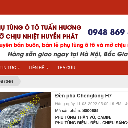
TIN TỨC
LIÊN HỆ
TRA CỨU
ENGLONG
Đèn pha Chenglong H7
Đăng ngày 11-08-2022 05:09:19 PM - 
Mã sản phẩm:
S000685
PHỤ TÙNG THÂN VỎ, CABIN:
PHỤ TÙNG ĐIỆN - ĐÈN - CHIẾU SÁNG