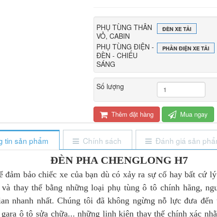
PHỤ TÙNG THÂN
ĐÈN XE TẢI
VỎ, CABIN
PHỤ TÙNG ĐIỆN -
PHẦN ĐIỆN XE TẢI
ĐÈN - CHIẾU
SÁNG
Số lượng
Thêm đặt hàng
Mua ngay
 tin sản phẩm
Chính sách
Đánh giá sản ph
ĐÈN PHA CHENGLONG H7
ảm bảo chiếc xe của bạn dù có xảy ra sự cố hay bất cứ lý 
 và thay thế bằng những loại phụ tùng ô tô chính hãng, ng
gian nhanh nhất. Chúng tôi đã không ngừng nỗ lực đưa đến 
, gara ô tô sửa chữa... những linh kiện thay thế chính xác n