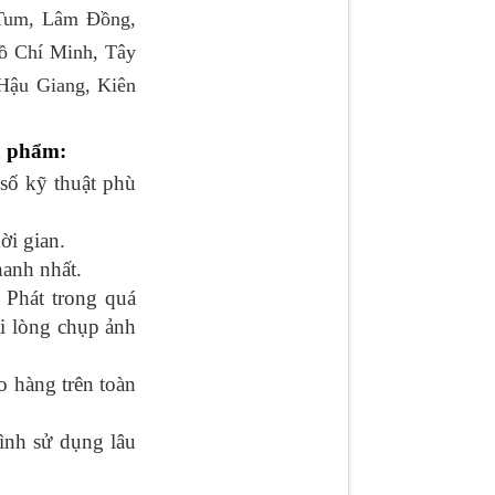
 Tum, Lâm Đồng,
ồ Chí Minh, Tây
Hậu Giang, Kiên
n phẩm:
ố kỹ thuật phù
ời gian.
hanh nhất.
n Phát trong quá
ui lòng chụp ảnh
o hàng trên toàn
̀nh sử dụng lâu