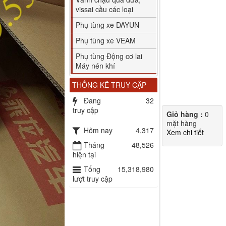
vissai cầu các loại
Phụ tùng xe DAYUN
Phụ tùng xe VEAM
Phụ tùng Động cơ lai
Máy nén khí
THỐNG KÊ TRUY CẬP
Đang
32
truy cập
Giỏ hàng :
0
mặt hàng
Hôm nay
4,317
Xem chi tiết
Tháng
48,526
hiện tại
Tổng
15,318,980
lượt truy cập