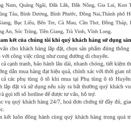
ng Nam, Quảng Ngãi, Đắk Lắk, Đắk Nông, Gia Lai, Kon
ng Tàu, Bình Dương, Bình Phước, Đồng Nai,Thành phố H
iang, Bạc Liêu, Bến Tre, Cà Mau, Cần Thơ, Đồng Tháp, 
g An, Sóc Trăng, Tiền Giang, Trà Vinh, Vĩnh Long.
am kết của chúng tôi khi quý khách hàng sử dụng sả
vấn cho khách hàng lắp đặt, chọn sản phẩm đúng thông s
 với công việc cũng như cung đường di chuyển.
 cả cạnh tranh, bảo hành lâu dài, nhanh chóng, tiết kiệm th
ng dẫn mua hàng đạt hiệu quả, chính xác với thời gian n
t cả các phụ tùng ô tô khi mua tại Phụ tùng ô tô Huyề
nh lắp đặt và sử dụng nếu xảy ra bất thường quý khách v
 và gọi tới số hotline để được tư vấn, hỗ trợ.
c vụ quý khách hàng 24/7, hoá đơn chứng từ đầy đủ, gia
c.
 kết luôn đồng hành cùng quý khách hàng trong quá tri