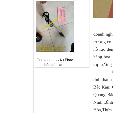
Chất lượ
doanh nghi
trường có 
nỗ lực đe
hàng hóa, 
G0376030027A0 Phao
thị trường
báo dầu xe...
Chính vì
tỉnh thành
Bắc Kạn, 
Quang Bắ
Ninh Bình
Hóa,Thừa 