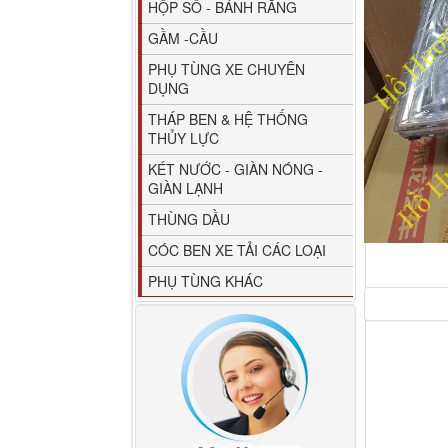
HỘP SỐ - BÁNH RĂNG
GẦM -CẦU
PHỤ TÙNG XE CHUYÊN
DỤNG
THÁP BEN & HỆ THỐNG
THỦY LỰC
80YHCB-60 Bơm xăng
KÉT NƯỚC - GIÀN NÓNG -
dầu 60m3/h...
GIÀN LẠNH
THÙNG DẦU
CÓC BEN XE TẢI CÁC LOẠI
PHỤ TÙNG KHÁC
M4610162101A0 Tapbi
cửa Thaco...