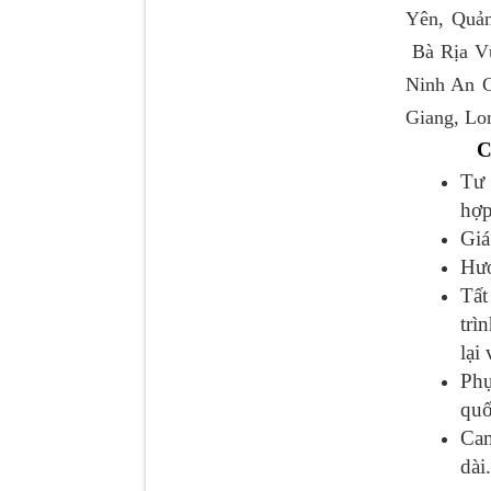
Yên, Quả
Bà Rịa Vũ
Tapbi cửa Thaco Auman
C300
Ninh An G
Giang, Lon
C
Tư 
hợp
Giá
Hướ
Tấ
trì
lại
Đèn pha Dongfeng KL
Phụ
quố
Cam
dài.