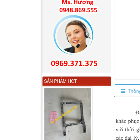
Gương chiếu hậu FAW
SẢN PHẨM HOT
JH6 có sấy...
Thông
Để đ
khắc phục
với thời 
các đại lý