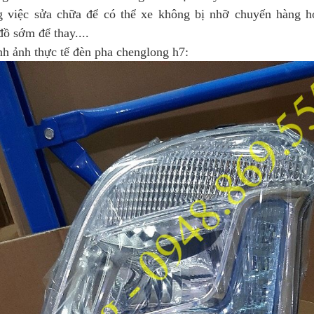
g việc sửa chữa để có thể xe không bị nhỡ chuyến hàng h
ồ sớm để thay....
 thực tế đèn pha chenglong h7: