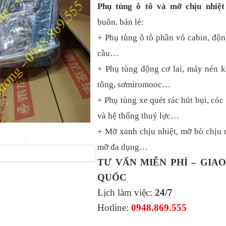
Phụ tùng ô tô và mỡ chịu nhiệ
buôn, bán lẻ:
+ Phụ tùng ô tô phần vỏ cabin, độn
cầu…
+ Phụ tùng động cơ lai, máy nén k
tông, sơmiromooc…
+ Phụ tùng xe quét rác hút bụi, cóc 
và hệ thống thuỷ lực…
+ Mỡ xanh chịu nhiệt, mỡ bò chịu n
mỡ đa dụng…
TƯ VẤN MIỄN PHÍ – GIA
QUỐC
Lịch làm việc:
24/7
Hotline:
0948.869.555