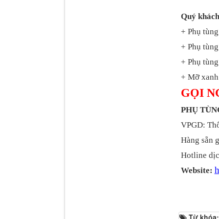
Quý khách
+ Phụ tùng
+ Phụ tùng
Dí cầu Chenglong dài
+ Phụ tùng 
tổng 1m9...
+ Mỡ xanh 
GỌI N
PHỤ TÙ
VPGD: Thôn
Hàng sẵn g
Hotline dịc
h
Website:
Phớt tháp ben HYVA
200-5
Từ khóa