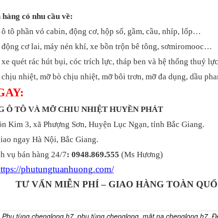
 hàng có nhu cầu về:
 ô tô phần vỏ cabin, động cơ, hộp số, gầm, cầu, nhíp, lốp…
 động cơ lai, máy nén khí, xe bồn trộn bê tông, sơmiromooc…
xe quét rác hút bụi, cóc trích lực, tháp ben và hệ thống thuỷ l
chịu nhiệt, mỡ bò chịu nhiệt, mỡ bôi trơn, mỡ đa dụng, dầu p
GAY:
NG Ô TÔ VÀ MỠ CHIU NHIỆT HUYỀN PHÁT
 Kim 3, xã Phượng Sơn, Huyện Lục Ngạn, tỉnh Bắc Giang.
iao ngay Hà Nội, Bắc Giang.
h vụ bán hàng 24/7
: 0948.869.555
(Ms Hương)
ttps://phutungtuanhuong.com/
TƯ VẤN MIỄN PHÍ – GIAO HÀNG TOÀN QU
:
Phụ tùng chenglong h7
,
phụ tùng chenglong
,
mặt nạ chenglong h7
,
Đ