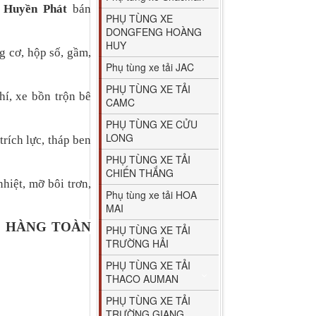
t Huyền Phát
bán
PHỤ TÙNG XE
DONGFENG HOÀNG
HUY
g cơ, hộp số, gầm,
Phụ tùng xe tải JAC
PHỤ TÙNG XE TẢI
hí, xe bồn trộn bê
CAMC
PHỤ TÙNG XE CỬU
LONG
trích lực, tháp ben
PHỤ TÙNG XE TẢI
CHIẾN THẮNG
hiệt, mỡ bôi trơn,
Phụ tùng xe tải HOA
MAI
O HÀNG TOÀN
PHỤ TÙNG XE TẢI
TRƯỜNG HẢI
PHỤ TÙNG XE TẢI
THACO AUMAN
PHỤ TÙNG XE TẢI
TRƯỜNG GIANG