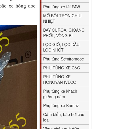
oặc xe hỏng dọc
Phụ tùng xe tải FAW
MỠ BÔI TRƠN CHỊU
NHIỆT
DÂY CUROA, GIOĂNG
PHỚT, VÒNG BI
LỌC GIÓ, LỌC DẦU,
LỌC NHỚT
Phụ tùng Sơmiromooc
PHỤ TÙNG XE C&C
PHỤ TÙNG XE
HONGYAN IVECO
Phụ tùng xe khách
giường nằm
Phụ tùng xe Kamaz
Cảm biến, báo hơi các
loại
Vành chậu quả dứa,