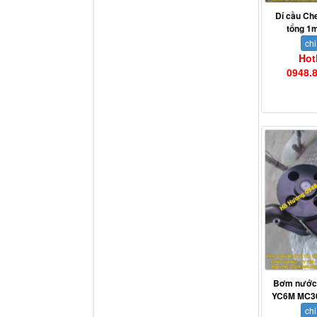
Dí cầu Ch
tổng 1
chi
Hot
0948.
Dí cầu Chenglong dài
tổng 1m9...
Phớt tháp ben HYVA
Bơm nước
200-5
YC6M MC3
chi