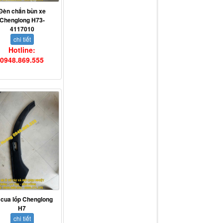
Đèn chắn bùn xe
Chenglong H73-
4117010
chi tiết
Hotline:
0948.869.555
 cua lốp Chenglong
H7
chi tiết