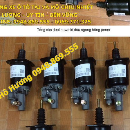
Tổng côn dưới howo lỗ dầu ngang hãng pener