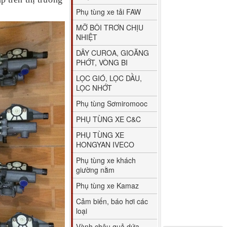
Phụ tùng xe tải FAW
MỠ BÔI TRƠN CHỊU
NHIỆT
DÂY CUROA, GIOĂNG
PHỚT, VÒNG BI
LỌC GIÓ, LỌC DẦU,
LỌC NHỚT
Phụ tùng Sơmiromooc
PHỤ TÙNG XE C&C
PHỤ TÙNG XE
HONGYAN IVECO
Phụ tùng xe khách
giường nằm
Phụ tùng xe Kamaz
Cảm biến, báo hơi các
loại
Vành chậu quả dứa,