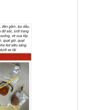
,
đèn gầm
,
lọc dầu
,
 đờ sốc
,
lưới trang
 xuống
,
vè cua lốp
,
h
,
quạt gió
,
quạt
ha led siêu sáng
,
dưới xe tải