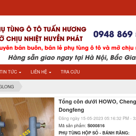
TIN TỨC
LIÊN HỆ
TRA CỨU
ENGLONG
Tổng côn dưới HOWO, Cheng
Dongfeng
Đăng ngày 15-05-2023 05:16:32 PM - 
Mã sản phẩm:
S000816
PHỤ TÙNG HỘP SỐ - BÁNH RĂNG: