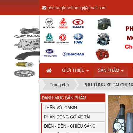
phutungtuanhuong@gmail.com
Dây ga CAMC H08 dài
2.68m
GIỚI THIỆU
SẢN PHẨM
Trang chủ
PHỤ TÙNG XE TẢI CH
DANH MỤC SẢN PHẨM
Bình nước phụ
Chenglong hải âu...
THÂN VỎ, CABIN
PHẦN ĐỘNG CƠ XE TẢI
ĐIỆN - ĐÈN - CHIẾU SÁNG