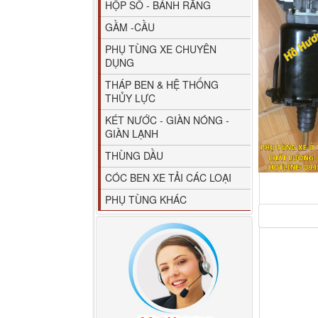
HỘP SỐ - BÁNH RĂNG
GẦM -CẦU
PHỤ TÙNG XE CHUYÊN
DỤNG
THÁP BEN & HỆ THỐNG
THỦY LỰC
80YHCB-60 Bơm xăng
KÉT NƯỚC - GIÀN NÓNG -
dầu 60m3/h...
GIÀN LẠNH
THÙNG DẦU
CÓC BEN XE TẢI CÁC LOẠI
PHỤ TÙNG KHÁC
M4610162101A0 Tapbi
cửa Thaco...