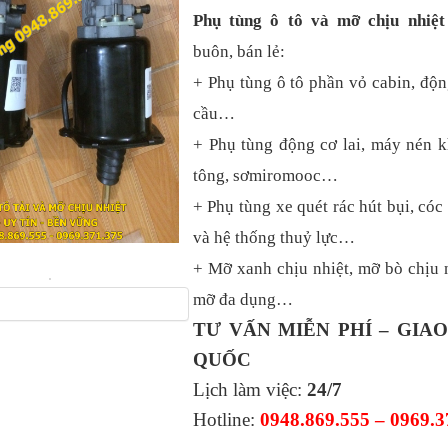
Phụ tùng ô tô và mỡ chịu nhiệ
buôn, bán lẻ:
+ Phụ tùng ô tô phần vỏ cabin, độn
cầu…
+ Phụ tùng động cơ lai, máy nén k
tông, sơmiromooc…
+ Phụ tùng xe quét rác hút bụi, cóc 
và hệ thống thuỷ lực…
+ Mỡ xanh chịu nhiệt, mỡ bò chịu n
mỡ đa dụng…
TƯ VẤN MIỄN PHÍ – GIA
QUỐC
Lịch làm việc:
24/7
Hotline:
0948.869.555 – 0969.3