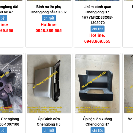
englong dài
Bình nước phụ
Li tâm cánh quạt
m9 ắc 47
Chenglong hải âu 507
Chenglong H7
4H7YM42D33X0B-
 tiết
chi tiết
1308070
line:
Hotline:
chi tiết
869.555
0948.869.555
Hotline:
0948.869.555
 Chenglong
Ốp Cánh cửa
Ốp bậc lên xuống
Vè
00-1307100
Chenglong H5
Chenglong H7
 tiết
chi tiết
chi tiết