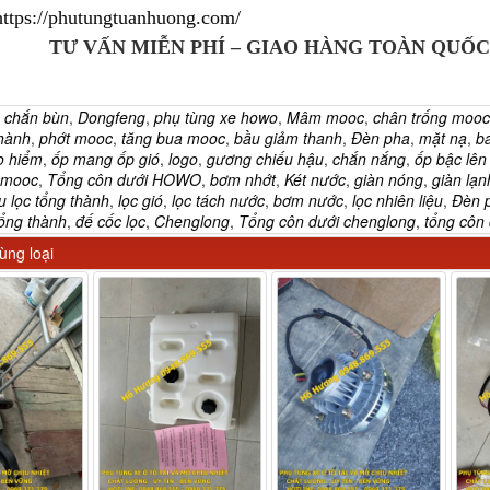
https://phutungtuanhuong.com/
TƯ VẤN MIỄN PHÍ – GIAO HÀNG TOÀN QUỐC
:
chắn bùn
,
Dongfeng
,
phụ tùng xe howo
,
Mâm mooc
,
chân trống mooc
hành
,
phớt mooc
,
tăng bua mooc
,
bầu giảm thanh
,
Đèn pha
,
mặt nạ
,
ba
o hiểm
,
ốp mang ốp gió
,
logo
,
gương chiếu hậu
,
chắn nắng
,
ốp bậc lên
i mooc
,
Tổng côn dưới HOWO
,
bơm nhớt
,
Két nước
,
giàn nóng
,
giàn lạn
u lọc tổng thành
,
lọc gió
,
lọc tách nước
,
bơm nước
,
lọc nhiên liệu
,
Đèn p
tổng thành
,
đế cốc lọc
,
Chenglong
,
Tổng côn dưới chenglong
,
tổng côn 
ng loại