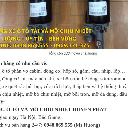
Tổng côn dưới howo chất lượng
 hàng có nhu cầu về:
 ô tô phần vỏ cabin, động cơ, hộp số, gầm, cầu, nhíp, lốp…
 động cơ lai, máy nén khí, xe bồn trộn bê tông, sơmiromoo
 xe quét rác hút bụi, cóc trích lực, tháp ben và hệ thống thu
 chịu nhiệt, mỡ bò chịu nhiệt, mỡ bôi trơn, mỡ đa dụng, dầ
Y:
̀NG Ô TÔ VÀ MỠ CHIU NHIỆT HUYỀN PHÁT
giao ngay Hà Nội, Bắc Giang.
ch vụ bán hàng 24/7
: 0948.869.555
(Ms Hương)