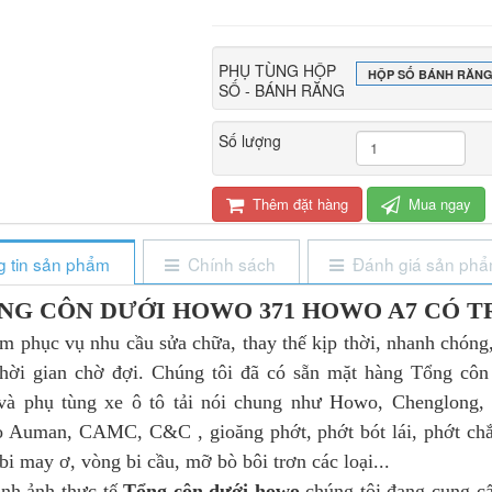
PHỤ TÙNG HỘP
HỘP SỐ BÁNH RĂNG 
SỐ - BÁNH RĂNG
Số lượng
Thêm đặt hàng
Mua ngay
 tin sản phẩm
Chính sách
Đánh giá sản ph
NG CÔN DƯỚI HOWO 371 HOWO A7 CÓ T
 vụ nhu cầu sửa chữa, thay thế kịp thời, nhanh chóng,
 thời gian chờ đợi. Chúng tôi đã có sẵn mặt hàng Tổng cô
à phụ tùng xe ô tô tải nói chung như Howo, Chenglong,
o Auman, CAMC, C&C , gioăng phớt, phớt bót lái, phớt chắ
bi may ơ, vòng bi cầu, mỡ bò bôi trơn các loại...
nh thực tế
Tổng côn dưới howo
chúng tôi đang cung cấ