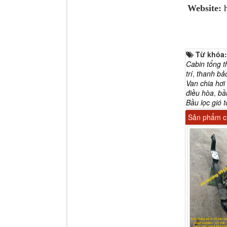
Website:
Tapbi cửa Thaco Auman
C300
Từ khóa
Cabin tổng t
trí
,
thanh bả
Van chia hơ
điều hòa
,
bầ
Bầu lọc gió 
Sản phẩm cù
Đèn pha Dongfeng KL