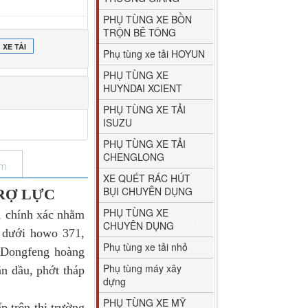
PHỤ TÙNG XE BỒN
TRỘN BÊ TÔNG
XE TẢI
Phụ tùng xe tải HOYUN
PHỤ TÙNG XE
HUYNDAI XCIENT
PHỤ TÙNG XE TẢI
ISUZU
PHỤ TÙNG XE TẢI
CHENGLONG
ẩm
XE QUÉT RÁC HÚT
BỤI CHUYÊN DỤNG
RỢ LỰC
PHỤ TÙNG XE
 chính xác nhằm
CHUYÊN DỤNG
n dưới howo 371,
Phụ tùng xe tải nhỏ
 Dongfeng hoàng
Phụ tùng máy xây
n dầu, phớt tháp
dựng
PHỤ TÙNG XE MỸ
p trên thị trường