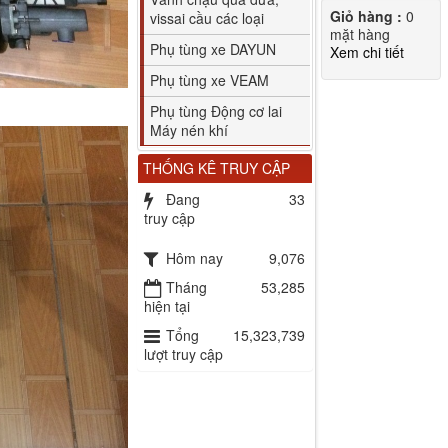
Giỏ hàng :
0
vissai cầu các loại
mặt hàng
Phụ tùng xe DAYUN
Xem chi tiết
Phụ tùng xe VEAM
Phụ tùng Động cơ lai
Máy nén khí
THỐNG KÊ TRUY CẬP
Đang
33
truy cập
Hôm nay
9,076
Tháng
53,285
hiện tại
Tổng
15,323,739
lượt truy cập