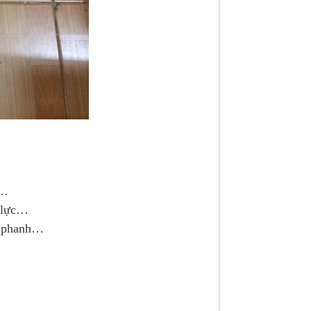
c…
ỷ lực…
u phanh…