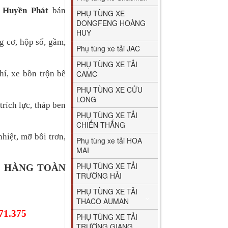
t Huyền Phát
bán
PHỤ TÙNG XE
DONGFENG HOÀNG
HUY
g cơ, hộp số, gầm,
Phụ tùng xe tải JAC
PHỤ TÙNG XE TẢI
hí, xe bồn trộn bê
CAMC
PHỤ TÙNG XE CỬU
LONG
trích lực, tháp ben
PHỤ TÙNG XE TẢI
CHIẾN THẮNG
hiệt, mỡ bôi trơn,
Phụ tùng xe tải HOA
MAI
PHỤ TÙNG XE TẢI
O HÀNG TOÀN
TRƯỜNG HẢI
PHỤ TÙNG XE TẢI
THACO AUMAN
71.375
PHỤ TÙNG XE TẢI
TRƯỜNG GIANG