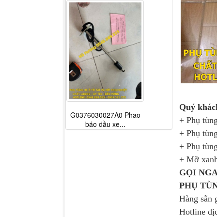
Quý khách
G0376030027A0 Phao
+ Phụ tùng
báo dầu xe...
+ Phụ tùng
+ Phụ tùng
+ Mỡ xanh
GỌI NGA
PHỤ TU
Hàng sẵn 
Hotline dị