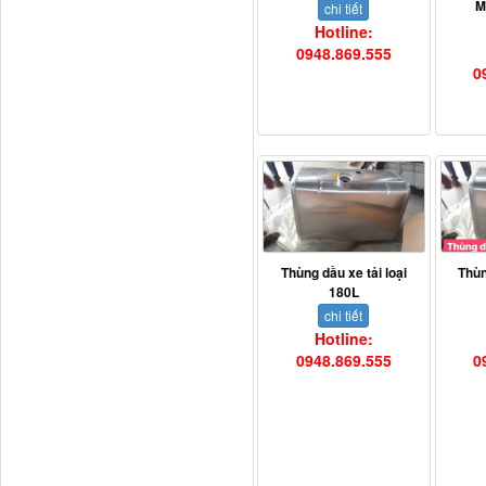
M
chi tiết
Hotline:
0948.869.555
0
Dí cầu Chenglong dài
tổng 1m9...
Thùng dầu xe tải loại
Thùn
180L
chi tiết
Hotline:
0948.869.555
0
Phớt tháp ben HYVA
200-5