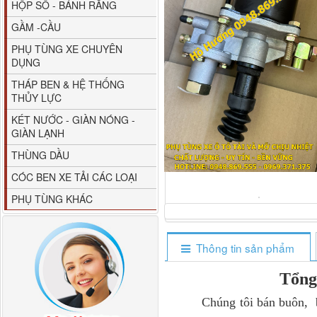
HỘP SỐ - BÁNH RĂNG
GẦM -CẦU
PHỤ TÙNG XE CHUYÊN
DỤNG
THÁP BEN & HỆ THỐNG
THỦY LỰC
80YHCB-60 Bơm xăng
KÉT NƯỚC - GIÀN NÓNG -
dầu 60m3/h...
GIÀN LẠNH
THÙNG DẦU
CÓC BEN XE TẢI CÁC LOẠI
PHỤ TÙNG KHÁC
Thông tin sản phẩm
Tổng
M4610162101A0 Tapbi
Chúng tôi bán buôn, bán 
cửa Thaco...