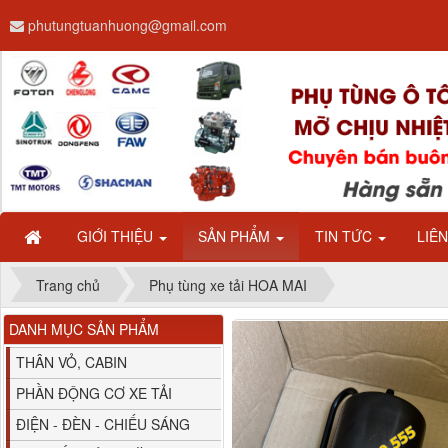
phutungtuanhuong@gmail.com
Dây ga CAMC H08 dài
2.68m
GIỚI THIỆU
SẢN PHẨM
TIN TỨC
LIÊ
Trang chủ
Phụ tùng xe tải HOA MAI
DANH MỤC SẢN PHẨM
Bình nước phụ
Chenglong hải âu...
THÂN VỎ, CABIN
PHẦN ĐỘNG CƠ XE TẢI
ĐIỆN - ĐÈN - CHIẾU SÁNG