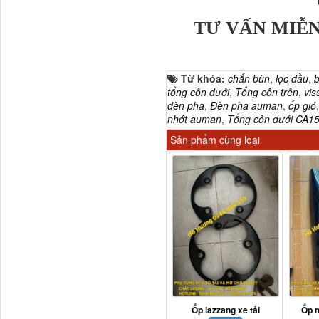
TƯ VẤN MIỄN
Tapbi cửa Thaco Auman
C300
Từ khóa:
chắn bùn
,
lọc dầu
,
b
tổng côn dưới
,
Tổng côn trên
,
vis
đèn pha
,
Đèn pha auman
,
ốp gió
nhớt auman
,
Tổng côn dưới CA15
Sản phẩm cùng loại
Đèn pha Dongfeng KL
Ốp lazzang xe tải
Ốp 