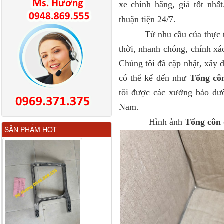
xe chính hãng, giá tốt nh
thuận tiện 24/7.
Từ nhu cầu của thực 
thời, nhanh chóng, chính xá
Chúng tôi đã cập nhật, xây 
có thể kể đến như
Tổng cô
tôi được các xưởng bảo dưỡ
Nam.
Hình ảnh
Tổng côn 
Gương chiếu hậu FAW
SẢN PHẨM HOT
JH6 có sấy...