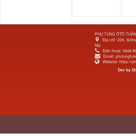
PHỤ TÙNG ÔTÔ TUẤ
Địa chỉ:
229, đườn
Nội
Điện thoại:
0948.8
Email:
phutungtu
Website:
https://
H4502A01120A0 Trục lật
cabin...
Dev by
Dị