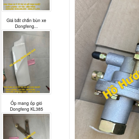
Giá bắt chắn bùn xe
Dongfeng...
Ốp mang ốp gió
Dongfeng KL385