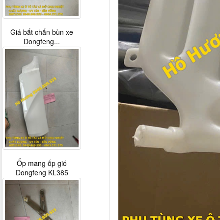
Giá bắt chắn bùn xe
Dongfeng...
Ốp mang ốp gió
Dongfeng KL385