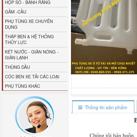
HỘP SỐ - BÁNH RĂNG
GẦM -CẦU
PHỤ TÙNG XE CHUYÊN
DỤNG
THÁP BEN & HỆ THỐNG
THỦY LỰC
80YHCB-60 Bơm xăng
KÉT NƯỚC - GIÀN NÓNG -
dầu 60m3/h...
GIÀN LẠNH
THÙNG DẦU
CÓC BEN XE TẢI CÁC LOẠI
PHỤ TÙNG KHÁC
Thông tin sản phẩm
M4610162101A0 Tapbi
Chúng tôi bán buôn, bán
cửa Thaco...