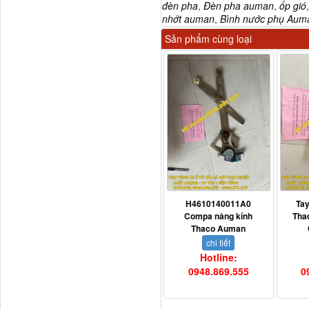
đèn pha
,
Đèn pha auman
,
ốp gió
nhớt auman
,
Bình nước phụ Aum
Tapbi cửa Thaco Auman
Sản phẩm cùng loại
C300
H4610140011A0
Ta
Compa nâng kính
Tha
Đèn pha Dongfeng KL
Thaco Auman
chi tiết
Hotline:
0948.869.555
0