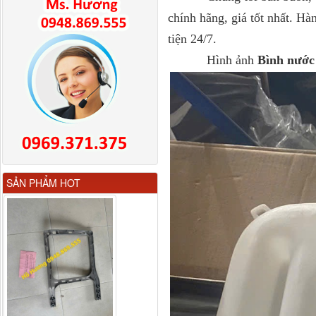
chính hãng, giá tốt nhất. H
tiện 24/7.
Hình ảnh
Bình nước
Gương chiếu hậu FAW
SẢN PHẨM HOT
JH6 có sấy...