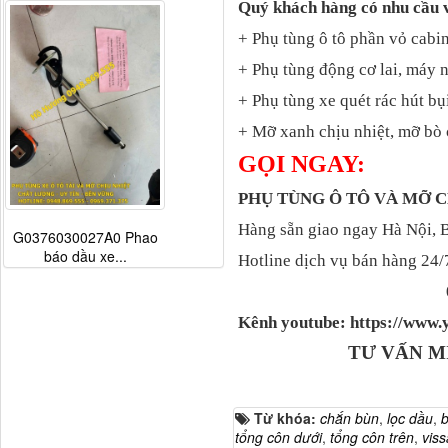
Quý khách hàng có nhu cầu 
+ Phụ tùng ô tô phần vỏ cabin
+ Phụ tùng động cơ lai, máy 
+ Phụ tùng xe quét rác hút bụ
+ Mỡ xanh chịu nhiệt, mỡ bò 
GỌI NGAY:
PHỤ TÙNG Ô TÔ VÀ MỠ
Hàng sẵn giao ngay Hà Nội, 
G0376030027A0 Phao
báo dầu xe...
Hotline dịch vụ bán hàng 24/
Kênh youtube: https://ww
TƯ VẤN M
Từ khóa:
chắn bùn
,
lọc dầu
,
b
tổng côn dưới
,
tổng côn trên
,
viss