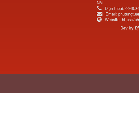
Nội
Điện thoại:
0948.8
Email:
phutungtu
Website:
https://
Dev by
Dị
H4502A01120A0 Trục lật
cabin...