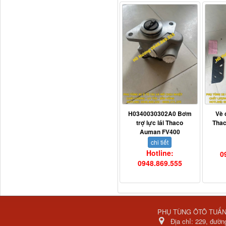
Dí cầu Chenglong dài
tổng 1m9...
H0340030302A0 Bơm
Vè 
trợ lực lái Thaco
Tha
Auman FV400
chi tiết
Hotline:
0
0948.869.555
Phớt tháp ben HYVA
200-5
PHỤ TÙNG ÔTÔ TUẤ
Địa chỉ:
229, đườn