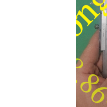
Ba đờ sốc Trường Giang
9 tấn 2...
H0340030302A0 Bơm
trợ lực lái...