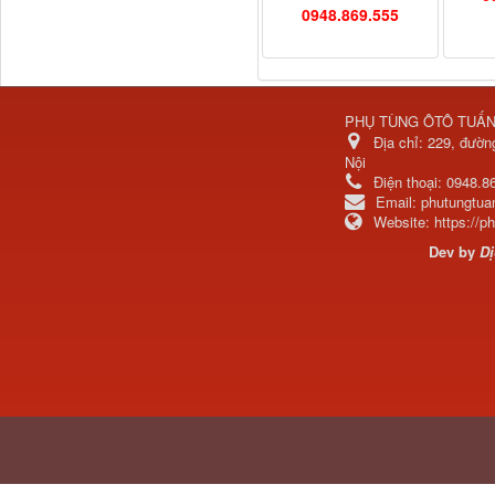
Premium...
0948.869.555
PHỤ TÙNG ÔTÔ TUẤ
Địa chỉ:
229, đườn
Nội
Điện thoại:
0948.8
Email:
phutungtu
Website:
https://
Dev by
Dị
Két nước xe đầu kéo
C&C