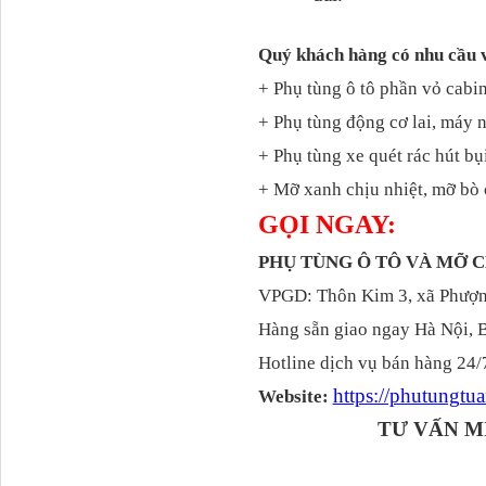
Thaco...
Quý khách hàng có nhu cầu 
+ Phụ tùng ô tô phần vỏ cabin
+ Phụ tùng động cơ lai, máy 
+ Phụ tùng xe quét rác hút bụ
+ Mỡ xanh chịu nhiệt, mỡ bò 
GỌI NGAY:
PHỤ TÙNG Ô TÔ VÀ MỠ
Chắn bùn Thaco Auman
VPGD: Thôn Kim 3, xã Phượng
FV400
Hàng sẵn giao ngay Hà Nội, 
Hotline dịch vụ bán hàng 24/
https://phutungt
Website:
TƯ VẤN M