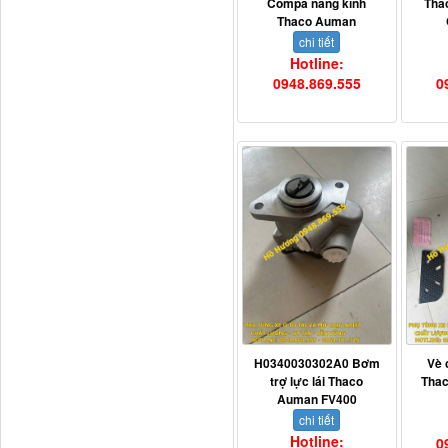
Compa nâng kính
Tha
Thaco Auman
chi tiết
Hotline:
0948.869.555
0
Dầu nhớt động cơ Turbo
Premium...
H0340030302A0 Bơm
Vè 
trợ lực lái Thaco
Tha
Auman FV400
chi tiết
Dầu nhớt động cơ Turbo
Hotline:
0