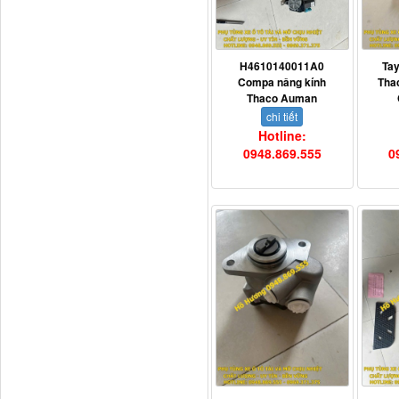
H4610140011A0
Ta
Compa nâng kính
Tha
Thaco Auman
chi tiết
Hotline:
0948.869.555
0
H4502A01120A0 Trục lật
cabin...