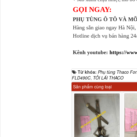
GỌI NGAY:
PHỤ TÙNG Ô TÔ VÀ M
Hàng sẵn giao ngay Hà Nội,
Hotline dịch vụ bán hàng 24
Dí cầu Chenglong dài
tổng 1m9...
Kênh youtube:
https://w
Từ khóa:
Phụ tùng Thaco For
FLD490C
,
TỎI LÁI THACO
Sản phẩm cùng loại
Phớt tháp ben HYVA
200-5