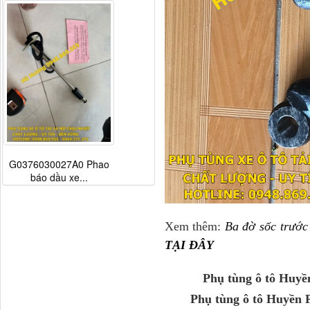
G0376030027A0 Phao
báo dầu xe...
Xem thêm:
Ba đờ sốc trướ
TẠI ĐÂY
Phụ tùng ô tô Huyền
Phụ tùng ô tô Huyền P