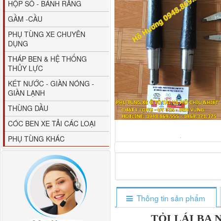
HỘP SỐ - BÁNH RĂNG
GẦM -CẦU
PHỤ TÙNG XE CHUYÊN
DỤNG
THÁP BEN & HỆ THỐNG
THỦY LỰC
80YHCB-60 Bơm xăng
KÉT NƯỚC - GIÀN NÓNG -
dầu 60m3/h...
GIÀN LẠNH
THÙNG DẦU
CÓC BEN XE TẢI CÁC LOẠI
PHỤ TÙNG KHÁC
Thông tin sản phẩm
M4610162101A0 Tapbi
TỎI LÁI BA
cửa Thaco...