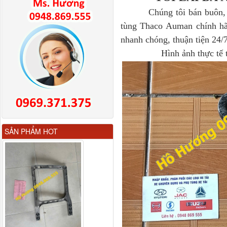
Chúng tôi bán buôn, bán 
tùng Thaco Auman chính hãn
nhanh chóng, thuận tiện 24/7
Hình ảnh thực tế tỏi lá
Gương chiếu hậu FAW
SẢN PHẨM HOT
JH6 có sấy...