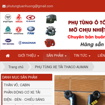
phutungtuanhuong@gmail.com
Dây ga CAMC H08 dài
2.68m
GIỚI THIỆU
SẢN PHẨM
TIN TỨC
LIÊ
Trang chủ
PHỤ TÙNG XE TẢI THACO AUMAN
DANH MỤC SẢN PHẨM
Bình nước phụ
Chenglong hải âu...
THÂN VỎ, CABIN
PHẦN ĐỘNG CƠ XE TẢI
ĐIỆN - ĐÈN - CHIẾU SÁNG