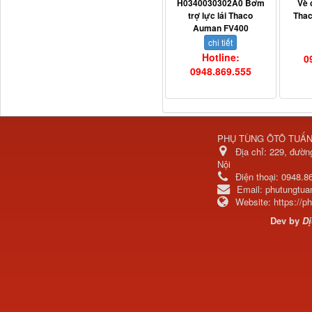
H0340030302A0 Bơm
Vè 
trợ lực lái Thaco
Tha
Ba đờ sốc Trường Giang
Auman FV400
9 tấn 2...
chi tiết
Hotline:
0
0948.869.555
PHỤ TÙNG ÔTÔ TUẤ
Địa chỉ:
229, đườn
Nội
Điện thoại:
0948.8
Email:
phutungtu
Website:
https://
H0340030302A0 Bơm
trợ lực lái...
Dev by
Dị