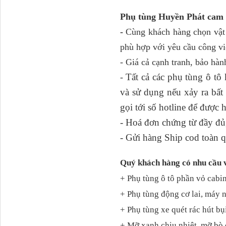
Phụ tùng Huyền Phát cam 
Tapbi cửa Thaco Auman
-
Cùng khách hàng chọn vật 
C300
phù hợp với yêu cầu công vi
- Giá cả cạnh tranh, bảo hàn
Tất cả các phụ tùng ô t
-
và sử dụng nếu xảy ra bấ
gọi tới số hotline để được 
- Hoá đơn chứng từ đầy đủ,
- Gửi hàng Ship cod toàn q
Đèn pha Dongfeng KL
Quý khách hàng có nhu cầu 
+ Phụ tùng ô tô phần vỏ cabin
+ Phụ tùng động cơ lai, máy 
+ Phụ tùng xe quét rác hút bụ
+ Mỡ xanh chịu nhiệt, mỡ bò 