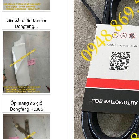
Giá bắt chắn bùn xe
Dongfeng...
Ốp mang ốp gió
Dongfeng KL385