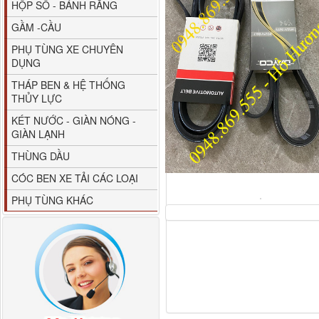
HỘP SỐ - BÁNH RĂNG
GẦM -CẦU
PHỤ TÙNG XE CHUYÊN
DỤNG
THÁP BEN & HỆ THỐNG
THỦY LỰC
80YHCB-60 Bơm xăng
KÉT NƯỚC - GIÀN NÓNG -
dầu 60m3/h...
GIÀN LẠNH
THÙNG DẦU
CÓC BEN XE TẢI CÁC LOẠI
PHỤ TÙNG KHÁC
M4610162101A0 Tapbi
cửa Thaco...