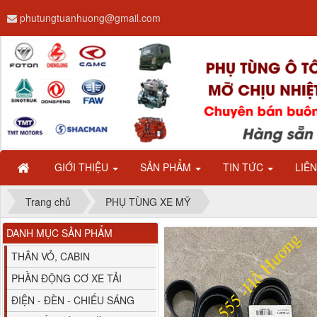
phutungtuanhuong@gmail.com
Dây ga CAMC H08 dài
2.68m
GIỚI THIỆU
SẢN PHẨM
TIN TỨC
LIÊ
Trang chủ
PHỤ TÙNG XE MỸ
DANH MỤC SẢN PHẨM
Bình nước phụ
Chenglong hải âu...
THÂN VỎ, CABIN
PHẦN ĐỘNG CƠ XE TẢI
ĐIỆN - ĐÈN - CHIẾU SÁNG