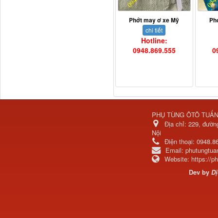
Phớt may ơ xe Mỹ
Ph
chi tiết
Hotline:
0948.869.555
0
Dí cầu Chenglong dài
tổng 1m9...
PHỤ TÙNG ÔTÔ TUẤ
Địa chỉ:
229, đườn
Nội
Điện thoại:
0948.8
Email:
phutungtu
Website:
https://
Dev by
Dị
Phớt tháp ben HYVA
200-5