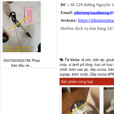
ĐC :
Số 229 đường Nguyễn Vă
Email:
phutungtuanhuong@
https://phutungt
Website:
Hotline dịch vụ bán hàng 24/
Từ khóa:
lá côn
,
bàn ép
,
gioă
G0376030027A0 Phao
máy
,
xi lanh pít tông
,
trục cơ trục
báo dầu xe...
nhớt
,
bơm cao áp
,
dây curoa
,
bán
xupap
,
bơm nước
,
Dây curoa 8P
Sản phẩm cùng loại