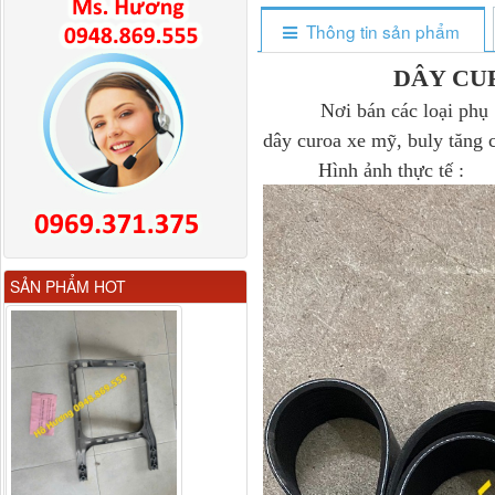
Thông tin sản phẩm
DÂY CU
Nơi bán các loại phụ tùng
dây curoa xe mỹ, buly tăng 
Hình ảnh thực tế :
Gương chiếu hậu FAW
SẢN PHẨM HOT
JH6 có sấy...