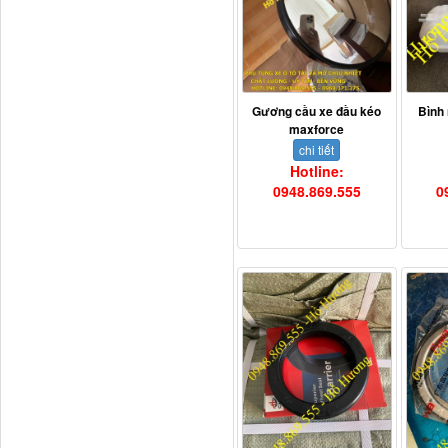
Tapbi cửa Thaco Auman
C300
Gương cầu xe đầu kéo
Bình
maxforce
chi tiết
Hotline:
0948.869.555
0
Đèn pha Dongfeng KL