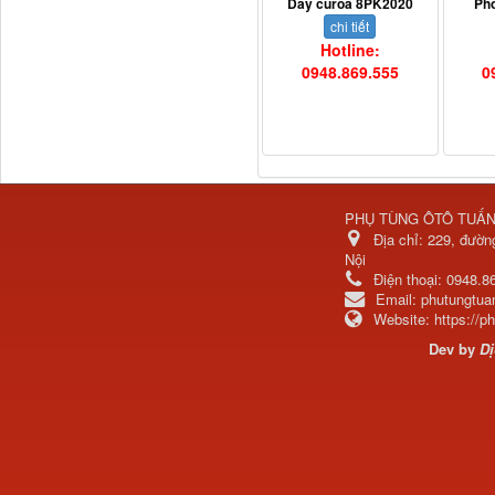
Dây curoa 8PK2020
Ph
chi tiết
Hotline:
0948.869.555
0
Dí cầu Chenglong dài
tổng 1m9...
PHỤ TÙNG ÔTÔ TUẤ
Địa chỉ:
229, đườn
Nội
Điện thoại:
0948.8
Email:
phutungtu
Website:
https://
Dev by
Dị
Phớt tháp ben HYVA
200-5