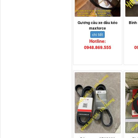
Tapbi cửa Thaco Auman
Gương cầu xe đầu kéo
Bình
C300
maxforce
chi tiết
Hotline:
0948.869.555
0
Đèn pha Dongfeng KL