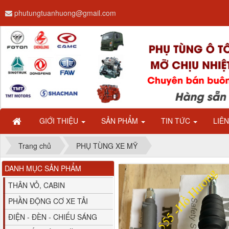
phutungtuanhuong@gmail.com
Dây ga CAMC H08 dài
2.68m
GIỚI THIỆU
SẢN PHẨM
TIN TỨC
LIÊ
Trang chủ
PHỤ TÙNG XE MỸ
DANH MỤC SẢN PHẨM
Bình nước phụ
Chenglong hải âu...
THÂN VỎ, CABIN
PHẦN ĐỘNG CƠ XE TẢI
ĐIỆN - ĐÈN - CHIẾU SÁNG