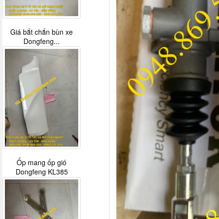
Giá bắt chắn bùn xe
Dongfeng...
Ốp mang ốp gió
Dongfeng KL385