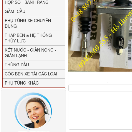
HỘP SỐ - BÁNH RĂNG
GẦM -CẦU
PHỤ TÙNG XE CHUYÊN
DỤNG
THÁP BEN & HỆ THỐNG
THỦY LỰC
80YHCB-60 Bơm xăng
KÉT NƯỚC - GIÀN NÓNG -
dầu 60m3/h...
GIÀN LẠNH
THÙNG DẦU
CÓC BEN XE TẢI CÁC LOẠI
PHỤ TÙNG KHÁC
M4610162101A0 Tapbi
cửa Thaco...