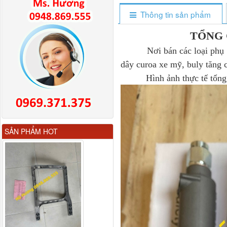
Thông tin sản phẩm
TỔNG 
Nơi bán các loại phụ tùng
dây curoa xe mỹ, buly tăng 
Hình ảnh thực tế tổng c
Gương chiếu hậu FAW
SẢN PHẨM HOT
JH6 có sấy...